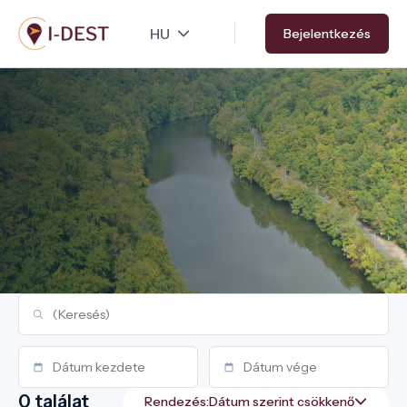
Ugrás
Bejelentkezés
a
tartalomra
0 találat
Rendezés: