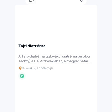
Tajti diatréma
A Tajti-diatréma (szlovákul diatréma pri obci
Tachty) a Dél-Szlovákiában, a magyar határ
közelében fekvő Tachty (magyarul: Tajti)
Szlovákia, 980 34 Tajti
település határában található. Ez a
képződmény a Kárpát–Pannon térség vulkáni
múltjának egyik tanúja.