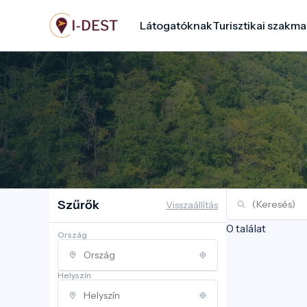
Ugrás
Látogatóknak
Turisztikai szakma
a
tartalomra
Szűrők
Visszaállítás
0 találat
Ország
Helyszín