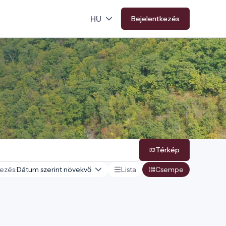
Bejelentkezés
Térkép
ezés:
Lista
Csempe