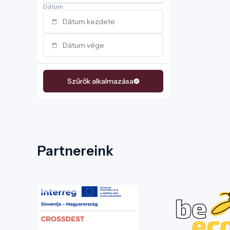
Dátum
Szűrők alkalmazása
Partnereink