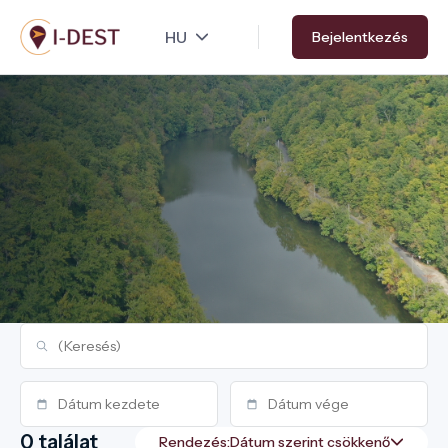
Ugrás
Bejelentkezés
a
tartalomra
0 találat
Rendezés: