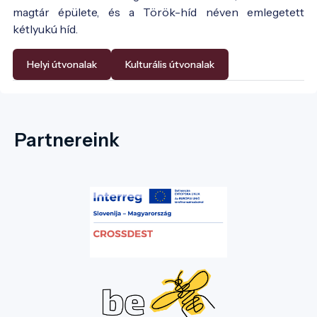
magtár épülete, és a Török-híd néven emlegetett
kétlyukú híd.
Helyi útvonalak
Kulturális útvonalak
Partnereink