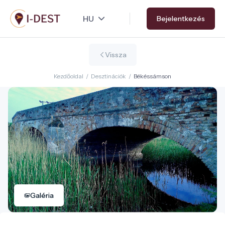
Ugrás
Bejelentkezés
a
tartalomra
Vissza
Kezdőoldal
/
Desztinációk
/
Békéssámson
Galéria