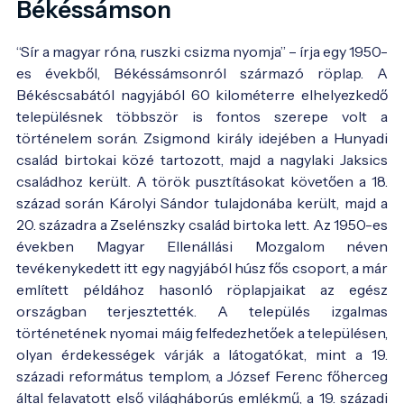
Békéssámson
“Sír a magyar róna, ruszki csizma nyomja” – írja egy 1950-
es évekből, Békéssámsonról származó röplap. A
Békéscsabától nagyjából 60 kilométerre elhelyezkedő
településnek többször is fontos szerepe volt a
történelem során. Zsigmond király idejében a Hunyadi
család birtokai közé tartozott, majd a nagylaki Jaksics
családhoz került. A török pusztításokat követően a 18.
század során Károlyi Sándor tulajdonába került, majd a
20. századra a Zselénszky család birtoka lett. Az 1950-es
években Magyar Ellenállási Mozgalom néven
tevékenykedett itt egy nagyjából húsz fős csoport, a már
említett példához hasonló röplapjaikat az egész
országban terjesztették. A település izgalmas
történetének nyomai máig felfedezhetőek a településen,
olyan érdekességek várják a látogatókat, mint a 19.
századi református templom, a József Ferenc főherceg
által felavatott első világháborús emlékmű, a 19. századi