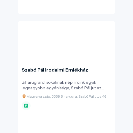
Szabó Pál Irodalmi Emlékház
Biharugráról sokaknak népi íróink egyik
legnagyobb egyénisége, Szabó Pál jut az
eszébe. Első írása a "Körösvidék" egyik 1927-es
Magyarország, 5538 Biharugra, Szabó Pál utca 46
számában jelent meg, melynek sikere újabb
alkotásokra ösztönözte. A "Körösvidék"-nek
küldött riportok után Bajcsy-Zsilinszky Endre
"Előörs"-e közölte írásait. Első regényét, az
Embereket, 1930-ban a Sylvester-nyomda
adta ki, majd utána rögtön a Franklin Kiadó is