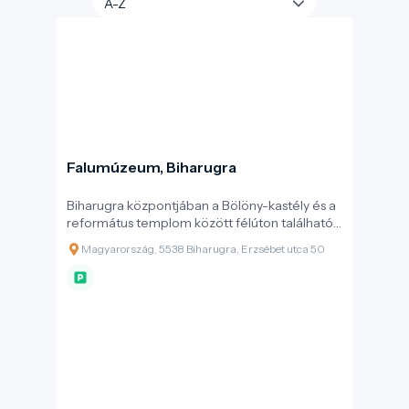
Falumúzeum, Biharugra
Biharugra központjában a Bölöny-kastély és a
református templom között félúton található
a település egyik legrégebbi épülete.
Magyarország, 5538 Biharugra, Erzsébet utca 50