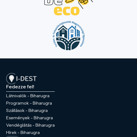
utcafronton egy fonott sövénykerítést
alakítottak ki. Mivel az épület Biharugra egyik
legrégebbi lakóháza, így azt, mint történeti
emlék és érték őrzik a helyiek, és helyi
védettséget is élvez. Az önkormányzat az
épületet ma tájházként mutatja be az
érdeklődők számára.
Fedezze fel!
Látnivalók - Biharugra
Programok - Biharugra
Szállások - Biharugra
Események - Biharugra
Vendéglátás - Biharugra
Hírek - Biharugra