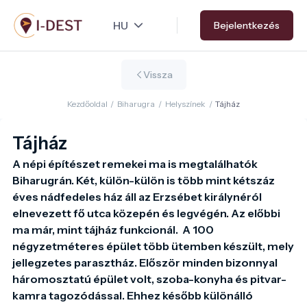
Ugrás
Bejelentkezés
a
tartalomra
Vissza
Kezdőoldal
/
Biharugra
/
Helyszínek
/
Tájház
Tájház
A népi építészet remekei ma is megtalálhatók 
Biharugrán. Két, külön-külön is több mint kétszáz 
éves nádfedeles ház áll az Erzsébet királynéról 
elnevezett fő utca közepén és legvégén. Az előbbi 
ma már, mint tájház funkcionál.  A 100 
négyzetméteres épület több ütemben készült, mely 
jellegzetes parasztház. Először minden bizonnyal 
háromosztatú épület volt, szoba-konyha és pitvar-
kamra tagozódással. Ehhez később különálló 