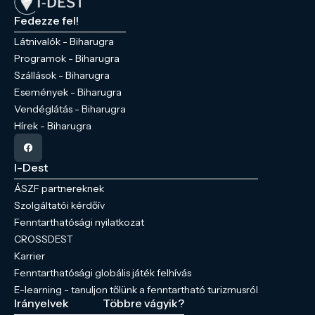
Fedezze fel!
Látnivalók - Biharugra
Programok - Biharugra
Szállások - Biharugra
Események - Biharugra
Vendéglátás - Biharugra
Hírek - Biharugra
I-Dest
ÁSZF partnereknek
Szolgáltatói kérdőív
Fenntarthatósági nyilatkozat
CROSSDEST
Karrier
Fenntarthatósági globális játék felhívás
E-learning - tanuljon tőlünk a fenntartható turizmusról
Irányelvek
Többre vágyik?