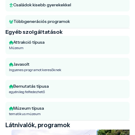
Családok kisebb gyerekekkel
Többgenerációs programok
Egyéb szolgáltatások
Attrakció típusa
Múzeum
Javasolt
Ingyenes programot keresőknek
Bemutatás típusa
egyénileg felfedezhető
Múzeum típusa
tematikus múzeum
Látnivalók, programok