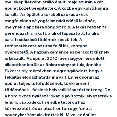
melléképületként istálló épült, majd ezután a két 
épület közét beépítették. A közbe egy külső kamra 
került.   Az épület a korabeli szokásoknak 
megfelelően vályogfalas nádfedésű lakóház, 
melynek alapozása döngölt föld. A lakás részen fa 
gerendázatra rakott, alulról tapasztott, fölülről 
saralt nádazású födémek készültek. A 
tetőszerkezete az utca felől kis, kontyos 
nyeregtető. A házban kemence és berakott tűzhely 
is készült.  Az épület 2010-ben nagyon leromlott 
állapotban került az önkormányzat tulajdonába. 
Ekkorra oly mértékben megrongálódott, hogy a 
felújítás elodázhatatlanná vált. Ennek során az 
épület teljes tetőfedésének, tönkrement 
födémének-, falainak helyreállítása történt meg. De 
a homlokzati nyílászárókat is javították, elvezették a 
lehulló csapadékot, rendbe tették a ház 
környezetét, és az utcafronton egy fonott 
sövénykerítést alakítottak ki.  Mivel az épület 