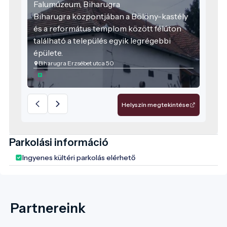
Falumúzeum, Biharugra
Biharugra központjában a Bölöny-kastély
és a református templom között félúton
található a település egyik legrégebbi
épülete.
Biharugra Erzsébet utca 50
Helyszín megtekintése
Parkolási információ
Ingyenes kültéri parkolás elérhető
Partnereink