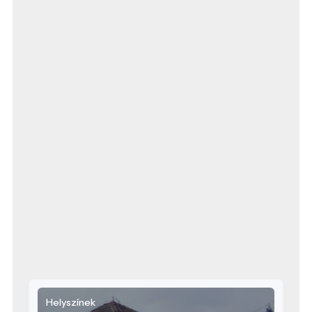
később hivatalos
emelkedett. 2007
épület keleti olda
elhelyezett emlé
híres és jelentős 
Azoké, akik e há
Szabó Pál vendégekén
tavaszán felújítot
Emlékházban az í
dolgozószobája é
látogatható, mely
hozzáértő idegen
szeretettel várja 
Helyszínek