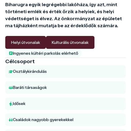
Biharugra egyik legrégebbi lakóháza, így azt, mint 
történeti emlék és érték őrzik a helyiek, és helyi 
védettséget is élvez. Az önkormányzat az épületet 
ma tájházként mutatja be az érdeklődők számára.

Helyi útvonalak
Kulturális útvonalak
Ingyenes kültéri parkolás elérhető
Célcsoport
Osztálykirándulás
Baráti társaságok
Idősek
Családok nagyobb gyerekekkel