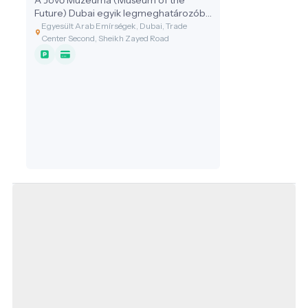
Future) Dubai egyik legmeghatározóbb
kulturális és innovációs központja,
Egyesült Arab Emírségek, Dubai, Trade
amely 2022-ben nyitotta meg kapuit,
Center Second, Sheikh Zayed Road
és rövid idő alatt a város egyik ikonikus
jelképévé vált.