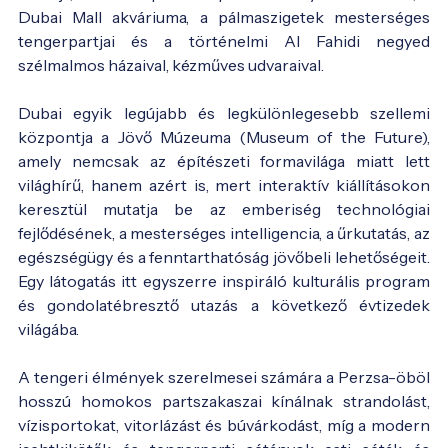
Dubai Mall akváriuma, a pálmaszigetek mesterséges
tengerpartjai és a történelmi Al Fahidi negyed
szélmalmos házaival, kézműves udvaraival.
Dubai egyik legújabb és legkülönlegesebb szellemi
központja a Jövő Múzeuma (Museum of the Future),
amely nemcsak az építészeti formavilága miatt lett
világhírű, hanem azért is, mert interaktív kiállításokon
keresztül mutatja be az emberiség technológiai
fejlődésének, a mesterséges intelligencia, a űrkutatás, az
egészségügy és a fenntarthatóság jövőbeli lehetőségeit.
Egy látogatás itt egyszerre inspiráló kulturális program
és gondolatébresztő utazás a következő évtizedek
világába.
A tengeri élmények szerelmesei számára a Perzsa-öböl
hosszú homokos partszakaszai kínálnak strandolást,
vízisportokat, vitorlázást és búvárkodást, míg a modern