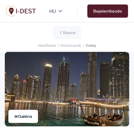
Ugrás
Bejelentkezés
a
tartalomra
Vissza
Kezdőoldal
/
Desztinációk
/
Dubaj
Galéria