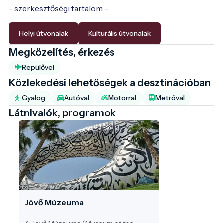
- szerkesztőségi tartalom -
Helyi útvonalak
Kulturális útvonalak
Megközelítés, érkezés
Repülővel
Közlekedési lehetőségek a desztinációban
Gyalog
Autóval
Motorral
Metróval
Látnivalók, programok
Jövő Múzeuma
A Jövő Múzeuma (Museum of the