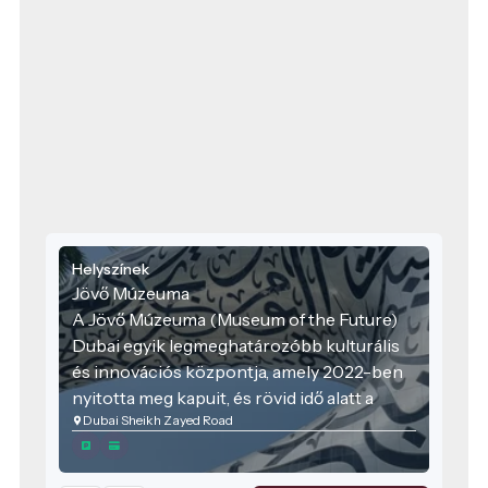
Helyszínek
Jövő Múzeuma
A Jövő Múzeuma (Museum of the Future)
Dubai egyik legmeghatározóbb kulturális
és innovációs központja, amely 2022-ben
nyitotta meg kapuit, és rövid idő alatt a
Dubai Sheikh Zayed Road
város egyik ikonikus jelképévé vált.