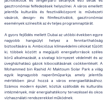
jachtkikötők és tengerparti sétányok esti séták és
gasztronómiai felfedezések helyszínei. A város emellett
jelentős kulturális és fesztiválközpont is: művészeti
vásárok, design- és filmfesztiválok, gasztronómiai
események színesítik az év teljes programnaptárát.
A gyors fejlődés mellett Dubai az utóbbi években egyre
nagyobb hangsúlyt helyez a fenntarthatóság
biztosítására is. Ambiciózus klímavédelmi célokat tűzött
ki, többek között a megújuló energiaforrások széles
körű alkalmazását, a sivatagi környezet védelmét és az
üvegházhatású gázok kibocsátásának csökkentését. A
Mohammed bin Rashid Al Maktoum Solar Park a világ
egyik legnagyobb naperőműparkja, amely jelentős
mértékben járul hozzá a város energiaellátásához.
Számos modern épület, köztük szállodák és kulturális
intézmények, már energiahatékony tervezéssel és okos
vízhasználati rendszerekkel működnek.