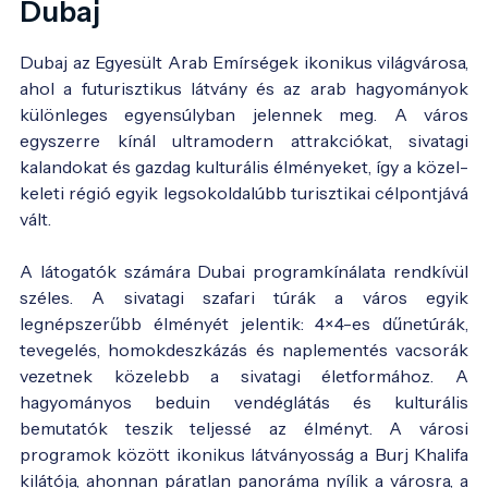
Dubaj
Dubaj az Egyesült Arab Emírségek ikonikus világvárosa,
ahol a futurisztikus látvány és az arab hagyományok
különleges egyensúlyban jelennek meg. A város
egyszerre kínál ultramodern attrakciókat, sivatagi
kalandokat és gazdag kulturális élményeket, így a közel-
keleti régió egyik legsokoldalúbb turisztikai célpontjává
vált.
A látogatók számára Dubai programkínálata rendkívül
széles. A sivatagi szafari túrák a város egyik
legnépszerűbb élményét jelentik: 4×4-es dűnetúrák,
tevegelés, homokdeszkázás és naplementés vacsorák
vezetnek közelebb a sivatagi életformához. A
hagyományos beduin vendéglátás és kulturális
bemutatók teszik teljessé az élményt. A városi
programok között ikonikus látványosság a Burj Khalifa
kilátója, ahonnan páratlan panoráma nyílik a városra, a