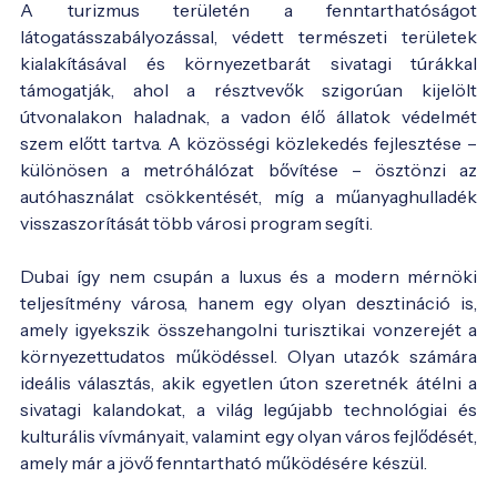
A turizmus területén a fenntarthatóságot
látogatásszabályozással, védett természeti területek
kialakításával és környezetbarát sivatagi túrákkal
támogatják, ahol a résztvevők szigorúan kijelölt
útvonalakon haladnak, a vadon élő állatok védelmét
szem előtt tartva. A közösségi közlekedés fejlesztése –
különösen a metróhálózat bővítése – ösztönzi az
autóhasználat csökkentését, míg a műanyaghulladék
visszaszorítását több városi program segíti.
Dubai így nem csupán a luxus és a modern mérnöki
teljesítmény városa, hanem egy olyan desztináció is,
amely igyekszik összehangolni turisztikai vonzerejét a
környezettudatos működéssel. Olyan utazók számára
ideális választás, akik egyetlen úton szeretnék átélni a
sivatagi kalandokat, a világ legújabb technológiai és
kulturális vívmányait, valamint egy olyan város fejlődését,
amely már a jövő fenntartható működésére készül.