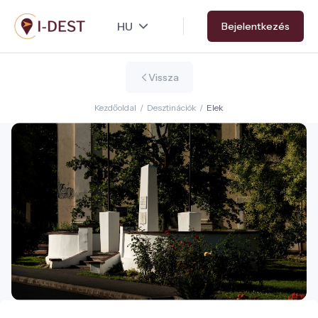
Ugrás
Bejelentkezés
a
tartalomra
Vissza
Kezdőoldal
/
Desztinációk
/
Elek