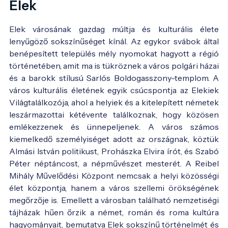
Elek
Elek városának gazdag múltja és kulturális élete
lenyűgöző sokszínűséget kínál. Az egykor svábok által
benépesített település mély nyomokat hagyott a régió
történetében, amit ma is tükröznek a város polgári házai
és a barokk stílusú Sarlós Boldogasszony-templom. A
város kulturális életének egyik csúcspontja az Elekiek
Világtalálkozója, ahol a helyiek és a kitelepített németek
leszármazottai kétévente találkoznak, hogy közösen
emlékezzenek és ünnepeljenek. A város számos
kiemelkedő személyiséget adott az országnak, köztük
Almási István politikust, Prohászka Elvira írót, és Szabó
Péter néptáncost, a népművészet mesterét. A Reibel
Mihály Művelődési Központ nemcsak a helyi közösségi
élet központja, hanem a város szellemi örökségének
megőrzője is. Emellett a városban található nemzetiségi
tájházak hűen őrzik a német, román és roma kultúra
hagyományait, bemutatva Elek sokszínű történelmét és