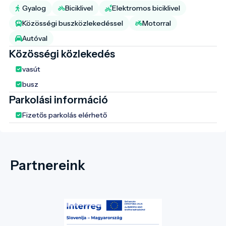
Gyalog
Biciklivel
Elektromos biciklivel
Közösségi buszközlekedéssel
Motorral
Autóval
Közösségi közlekedés
vasút
busz
Parkolási információ
Fizetős parkolás elérhető
Partnereink