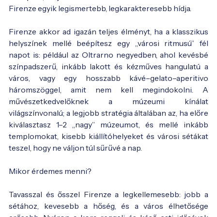
Firenze egyik legismertebb, legkarakteresebb hídja.
Firenze akkor ad igazán teljes élményt, ha a klasszikus
helyszínek mellé beépítesz egy „városi ritmusú” fél
napot is: például az Oltrarno negyedben, ahol kevésbé
színpadszerű, inkább lakott és kézműves hangulatú a
város, vagy egy hosszabb kávé–gelato–aperitivo
háromszöggel, amit nem kell megindokolni. A
művészetkedvelőknek a múzeumi kínálat
világszínvonalú; a legjobb stratégia általában az, ha előre
kiválasztasz 1–2 „nagy” múzeumot, és mellé inkább
templomokat, kisebb kiállítóhelyeket és városi sétákat
teszel, hogy ne váljon túl sűrűvé a nap.
Mikor érdemes menni?
Tavasszal és ősszel Firenze a legkellemesebb: jobb a
sétához, kevesebb a hőség, és a város élhetősége