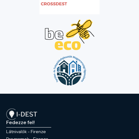
Fedezze fel!
Látnivalók - Firenze
Programok - Firenze