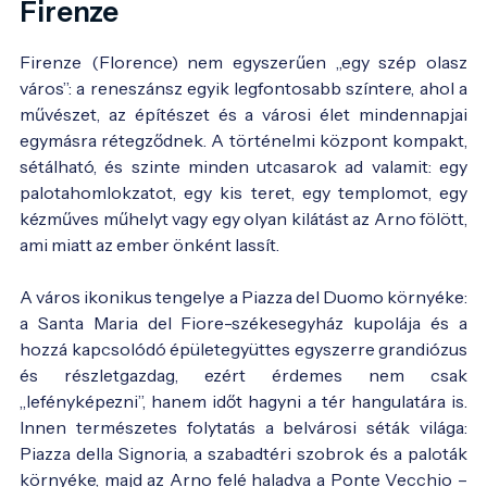
Firenze
Firenze (Florence) nem egyszerűen „egy szép olasz
város”: a reneszánsz egyik legfontosabb színtere, ahol a
művészet, az építészet és a városi élet mindennapjai
egymásra rétegződnek. A történelmi központ kompakt,
sétálható, és szinte minden utcasarok ad valamit: egy
palotahomlokzatot, egy kis teret, egy templomot, egy
kézműves műhelyt vagy egy olyan kilátást az Arno fölött,
ami miatt az ember önként lassít.
A város ikonikus tengelye a Piazza del Duomo környéke:
a Santa Maria del Fiore-székesegyház kupolája és a
hozzá kapcsolódó épületegyüttes egyszerre grandiózus
és részletgazdag, ezért érdemes nem csak
„lefényképezni”, hanem időt hagyni a tér hangulatára is.
Innen természetes folytatás a belvárosi séták világa:
Piazza della Signoria, a szabadtéri szobrok és a paloták
környéke, majd az Arno felé haladva a Ponte Vecchio –