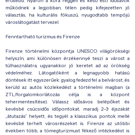
erősebb. Nyáron a kora reggeli és késő esti idősávok
működnek a legjobban, télen pedig kifejezetten jó
választás, ha kulturális fókuszú, nyugodtabb tempójú
városlátogatást tervezel.
Fenntartható turizmus és Firenze
Firenze történelmi központja UNESCO világörökségi
helyszín, ami különösen érzékennyé teszi a várost a
túlhasználatra, ugyanakkor jó keretet ad az örökség
védelméhez. Látogatóként a legnagyobb hatású
döntések itt egyszerűek: gyalog fedezd fel a belvárost, és
kerüld az autós közlekedést a történelmi magban (a
ZTL/forgalomkorlátozás célja is a központ
tehermentesítése). Válassz idősávos belépőket és
kevésbé csúcsidős időpontokat, maradj 2–3 éjszakát
„átutazás” helyett, és tegyél a klasszikus pontok mellé
kevésbé terhelt városrészeket is. Firenze az utóbbi
években több, a tömegturizmust fékező intézkedést is