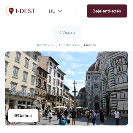
Ugrás
Bejelentkezés
a
tartalomra
Vissza
Kezdőoldal
/
Desztinációk
/
Firenze
Galéria