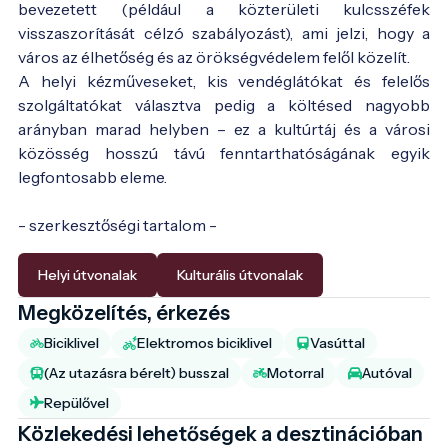
bevezetett (például a közterületi kulcsszéfek
visszaszorítását célzó szabályozást), ami jelzi, hogy a
város az élhetőség és az örökségvédelem felől közelít.
A helyi kézműveseket, kis vendéglátókat és felelős
szolgáltatókat választva pedig a költésed nagyobb
arányban marad helyben – ez a kultúrtáj és a városi
közösség hosszú távú fenntarthatóságának egyik
legfontosabb eleme.
- szerkesztőségi tartalom -
Helyi útvonalak
Kulturális útvonalak
Megközelítés, érkezés
Biciklivel
Elektromos biciklivel
Vasúttal
(Az utazásra bérelt) busszal
Motorral
Autóval
Repülővel
Közlekedési lehetőségek a desztinációban