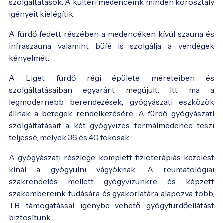
szolgáltatások. A kültéri medencéink minden korosztály
igényeit kielégítik.
A fürdő fedett részében a medencéken kívül szauna és
infraszauna valamint büfé is szolgálja a vendégek
kényelmét.
A Liget fürdő régi épülete méreteiben és
szolgáltatásaiban egyaránt megújult. Itt ma a
legmodernebb berendezések, gyógyászati eszközök
állnak a betegek rendelkezésére. A fürdő gyógyászati
szolgáltatásait a két gyógyvizes termálmedence teszi
teljessé, melyek 36 és 40 fokosak.
A gyógyászati részlege komplett fizioterápiás kezelést
kínál a gyógyulni vágyóknak. A reumatológiai
szakrendelés mellett gyógyvizünkre és képzett
szakembereink tudására és gyakorlatára alapozva több,
TB támogatással igénybe vehető gyógyfürdőellátást
biztosítunk.