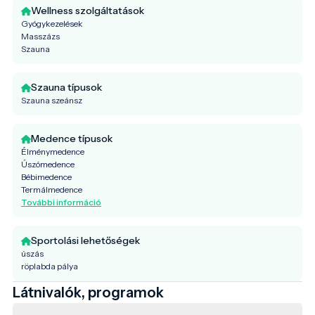
Wellness szolgáltatások
Gyógykezelések
Masszázs
Szauna
Szauna típusok
Szauna szeánsz
Medence típusok
Élménymedence
Úszómedence
Bébimedence
Termálmedence
További információ
Sportolási lehetőségek
úszás
röplabda pálya
Látnivalók, programok