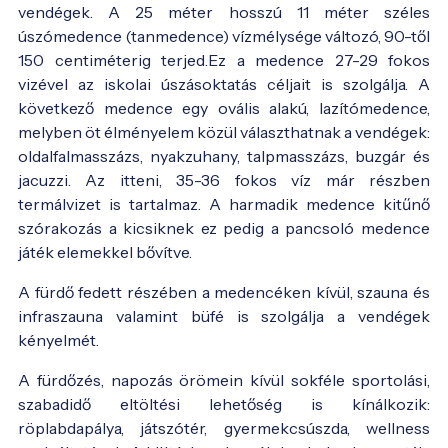
vendégek. A 25 méter hosszú 11 méter széles
úszómedence (tanmedence) vízmélysége változó, 90-től
150 centiméterig terjed.Ez a medence 27-29 fokos
vizével az iskolai úszásoktatás céljait is szolgálja. A
következő medence egy ovális alakú, lazítómedence,
melyben öt élményelem közül választhatnak a vendégek:
oldalfalmasszázs, nyakzuhany, talpmasszázs, buzgár és
jacuzzi. Az itteni, 35-36 fokos víz már részben
termálvizet is tartalmaz. A harmadik medence kitűnő
szórakozás a kicsiknek ez pedig a pancsoló medence
játék elemekkel bővítve.
A fürdő fedett részében a medencéken kívül, szauna és
infraszauna valamint büfé is szolgálja a vendégek
kényelmét.
A fürdőzés, napozás örömein kívül sokféle sportolási,
szabadidő eltöltési lehetőség is kínálkozik:
röplabdapálya, játszótér, gyermekcsúszda, wellness