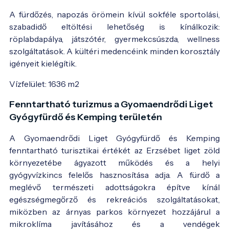
A fürdőzés, napozás örömein kívül sokféle sportolási,
szabadidő eltöltési lehetőség is kínálkozik:
röplabdapálya, játszótér, gyermekcsúszda, wellness
szolgáltatások. A kültéri medencéink minden korosztály
igényeit kielégítik.
Vízfelület: 1636 m2
Fenntartható turizmus a Gyomaendrődi Liget
Gyógyfürdő és Kemping területén
A Gyomaendrődi Liget Gyógyfürdő és Kemping
fenntartható turisztikai értékét az Erzsébet liget zöld
környezetébe ágyazott működés és a helyi
gyógyvízkincs felelős hasznosítása adja. A fürdő a
meglévő természeti adottságokra építve kínál
egészségmegőrző és rekreációs szolgáltatásokat,
miközben az árnyas parkos környezet hozzájárul a
mikroklíma javításához és a vendégek