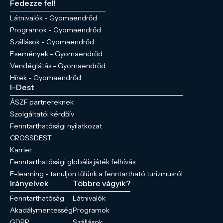
Fedezze fel!
Látnivalók - Gyomaendrőd
Programok - Gyomaendrőd
Szállások - Gyomaendrőd
Események - Gyomaendrőd
Vendéglátás - Gyomaendrőd
Hírek - Gyomaendrőd
I-Dest
ÁSZF partnereknek
Szolgáltatói kérdőív
Fenntarthatósági nyilatkozat
CROSSDEST
Karrier
Fenntarthatósági globális játék felhívás
E-learning - tanuljon tőlünk a fenntartható turizmusról
Irányelvek
Többre vágyik?
Fenntarthatóság
Látnivalók
Akadálymentesség
Programok
GDPR
Szállások