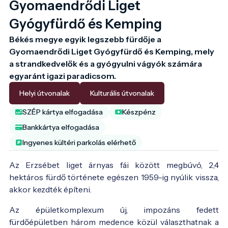
Gyomaendrődi Liget
Gyógyfürdő és Kemping
Békés megye egyik legszebb fürdője a 
Gyomaendrődi Liget Gyógyfürdő és Kemping, mely 
a strandkedvelők és a gyógyulni vágyók számára 
egyaránt igazi paradicsom. 
Helyi útvonalak
Kulturális útvonalak
SZÉP kártya elfogadása
Készpénz
Bankkártya elfogadása
Ingyenes kültéri parkolás elérhető
Az Erzsébet liget árnyas fái között megbúvó, 2,4
hektáros fürdő története egészen 1959-ig nyúlik vissza,
akkor kezdték építeni.
Az épületkomplexum új, impozáns fedett
fürdőépületben három medence közül választhatnak a