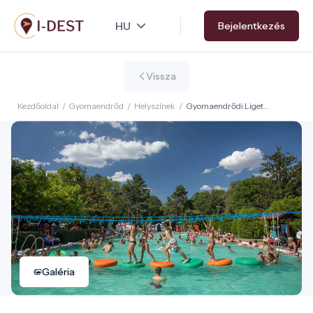
Ugrás
Bejelentkezés
a
tartalomra
Vissza
Kezdőoldal
/
Gyomaendrőd
/
Helyszínek
/
Gyomaendrődi Liget
Gyógyfürdő és Kemping
Galéria