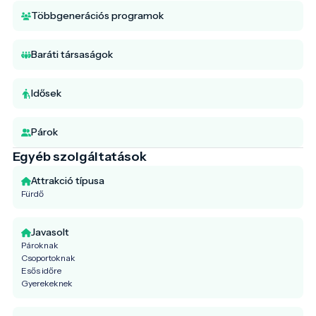
Többgenerációs programok
Baráti társaságok
Idősek
Párok
Egyéb szolgáltatások
Attrakció típusa
Fürdő
Javasolt
Pároknak
Csoportoknak
Esős időre
Gyerekeknek