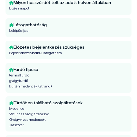
Milyen hosszú időt tölt az adott helyen általában
Egész napot
Látogathatóság
belépődíjas
Előzetes bejelentkezés szükséges
Bejelentkezés nélkül látogatható
Fürdő típusa
termálfürdő
gyógyfürdő
kültéri medencék (strand)
Fürdőben található szolgáltatások
Medence
Wellness szolgáltatások
Gyógyvizes medencék
Játszótér