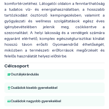
komfortérzetéhez. Látogatói oldalon a fenntarthatóság
a tudatos víz- és energiahasználatban, a hosszabb
tartózkodást ösztönző kempingezésben, valamint a
gyógyászati és wellness szolgáltatások egész éves
igénybevételében jelenik meg, csökkentve a
szezonalitást. A helyi lakosság és a vendégek számára
egyaránt elérhető, komplex egészségturisztikai kínálat
hosszú távon erősíti Gyomaendrőd élhetőségét,
miközben a természeti erőforrások megőrzését és
felelős használatát helyezi előtérbe.
Célcsoport
Osztálykirándulás
Családok kisebb gyerekekkel
Családok nagyobb gyerekekkel