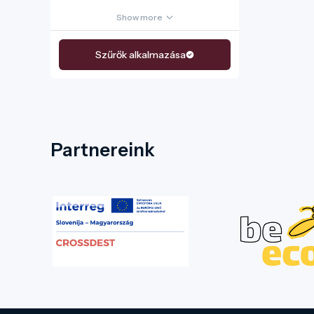
Show more
Szűrők alkalmazása
Partnereink