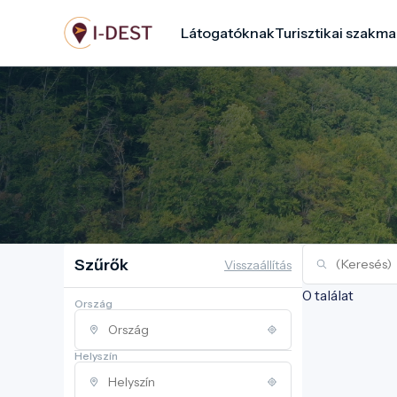
Ugrás
Látogatóknak
Turisztikai szakma
a
tartalomra
Szűrők
Visszaállítás
0 találat
Ország
Helyszín