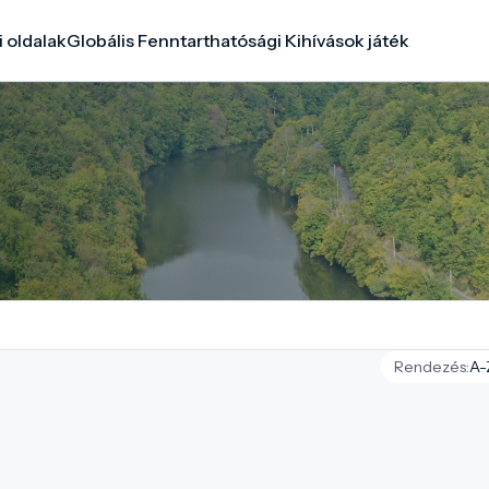
i oldalak
Globális Fenntarthatósági Kihívások játék
Rendezés: