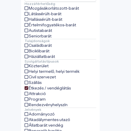
Hozzáférhetőség
Mozgásákorlátozott-barát
Látássérült-barát
Hallássérült-barát
Értelmifogyatékos-barát
Autistabarát
Seniorbarát
Tulajdonságok
Családbarát
Biciklibarát
Háziállatbarát
Szolgáltatástípusok
Közterület
Helyi termelő, helyi termék
Civil szervezet
Szállás
Étkezés / vendéglátás
Attrakció
Program
Rendezvényhelyszín
Jelvények
Adományozó
Akadálymentes utazó
Állatbarát vendég
Beporzók barátja