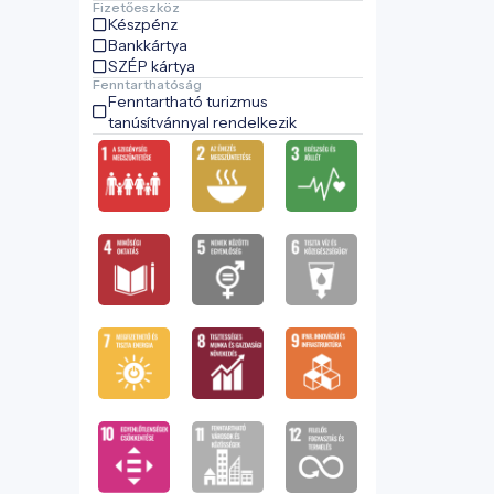
Fizetőeszköz
Készpénz
Bankkártya
SZÉP kártya
Fenntarthatóság
Fenntartható turizmus
tanúsítvánnyal rendelkezik