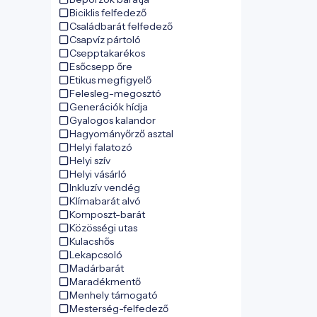
Biciklis felfedező
Családbarát felfedező
Csapvíz pártoló
Csepptakarékos
Esőcsepp őre
Etikus megfigyelő
Felesleg-megosztó
Generációk hídja
Gyalogos kalandor
Hagyományőrző asztal
Helyi falatozó
Helyi szív
Helyi vásárló
Inkluzív vendég
Klímabarát alvó
Komposzt-barát
Közösségi utas
Kulacshős
Lekapcsoló
Madárbarát
Maradékmentő
Menhely támogató
Mesterség-felfedező