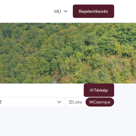
Bejelentkezés
Térkép
Lista
Csempe