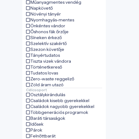
Műanyagmentes vendég
Napkövető
Növényi tányér
Nyomhagyás-mentes
Önkéntes vándor
Őshonos fák őrzője
Síneken érkező
Szelektív szakértő
Szezon követője
Tányértudatos
Tiszta vizek vándora
Történetkereső
Tudatos lovas
Zero-waste reggeliző
Zöld áram utazó
Célcsoport
Osztálykirándulás
Családok kisebb gyerekekkel
Családok nagyobb gyerekekkel
Többgenerációs programok
Baráti társaságok
Idősek
Párok
Felnőttbarát