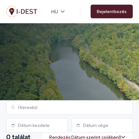
Ugrás
Bejelentkezés
a
tartalomra
0 találat
Rendezés: