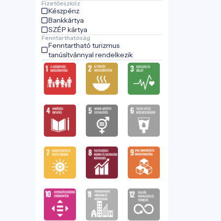
Fizetőeszköz
Készpénz
Bankkártya
SZÉP kártya
Fenntarthatóság
Fenntartható turizmus
tanúsítvánnyal rendelkezik