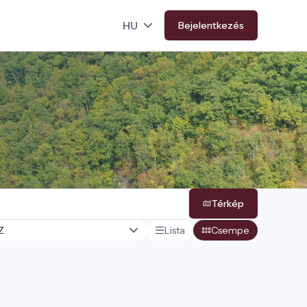
Bejelentkezés
Térkép
Lista
Csempe