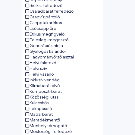
Biciklis felfedező
Családbarát felfedező
Csapvíz pártoló
Csepptakarékos
Esőcsepp őre
Etikus megfigyelő
Felesleg-megosztó
Generációk hídja
Gyalogos kalandor
Hagyományőrző asztal
Helyi falatozó
Helyi szív
Helyi vásárló
Inkluzív vendég
Klímabarát alvó
Komposzt-barát
Közösségi utas
Kulacshős
Lekapcsoló
Madárbarát
Maradékmentő
Menhely támogató
Mesterség-felfedező