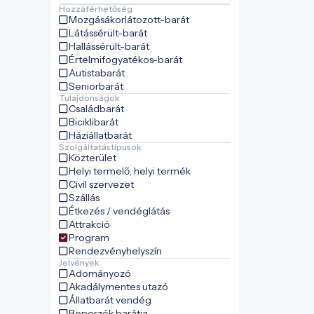
Hozzáférhetőség
Mozgásákorlátozott-barát
Látássérült-barát
Hallássérült-barát
Értelmifogyatékos-barát
Autistabarát
Seniorbarát
Tulajdonságok
Családbarát
Biciklibarát
Háziállatbarát
Szolgáltatástípusok
Közterület
Helyi termelő, helyi termék
Civil szervezet
Szállás
Étkezés / vendéglátás
Attrakció
Program
Rendezvényhelyszín
Jelvények
Adományozó
Akadálymentes utazó
Állatbarát vendég
Beporzók barátja