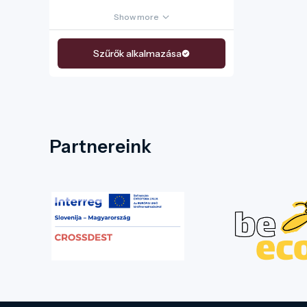
Show more
Szűrők alkalmazása
Partnereink