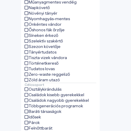
Műanyagmentes vendég
Napkövető
Növényi tányér
Nyomhagyás-mentes
Önkéntes vándor
Őshonos fák őrzője
Síneken érkező
Szelektív szakértő
Szezon követője
Tányértudatos
Tiszta vizek vándora
Történetkereső
Tudatos lovas
Zero-waste reggeliző
Zöld áram utazó
Célcsoport
Osztálykirándulás
Családok kisebb gyerekekkel
Családok nagyobb gyerekekkel
Többgenerációs programok
Baráti társaságok
Idősek
Párok
Felnőttbarát