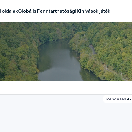
i oldalak
Globális Fenntarthatósági Kihívások játék
Rendezés: