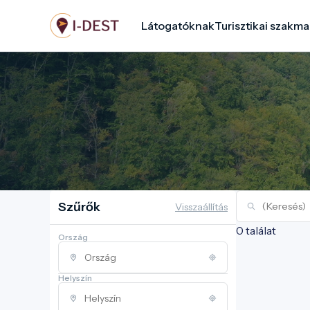
Ugrás
Látogatóknak
Turisztikai szakma
a
tartalomra
Szűrők
Visszaállítás
0 találat
Ország
Helyszín