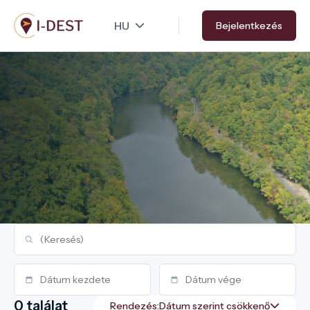
Ugrás
Bejelentkezés
a
tartalomra
0 találat
Rendezés: