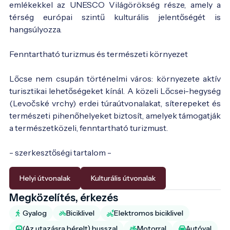
emlékekkel az UNESCO Világörökség része, amely a
térség európai szintű kulturális jelentőségét is
hangsúlyozza.
Fenntartható turizmus és természeti környezet
Lőcse nem csupán történelmi város: környezete aktív
turisztikai lehetőségeket kínál. A közeli Lőcsei-hegység
(Levočské vrchy) erdei túraútvonalakat, síterepeket és
természeti pihenőhelyeket biztosít, amelyek támogatják
a természetközeli, fenntartható turizmust.
- szerkesztőségi tartalom -
Helyi útvonalak
Kulturális útvonalak
Megközelítés, érkezés
Gyalog
Biciklivel
Elektromos biciklivel
(Az utazásra bérelt) busszal
Motorral
Autóval