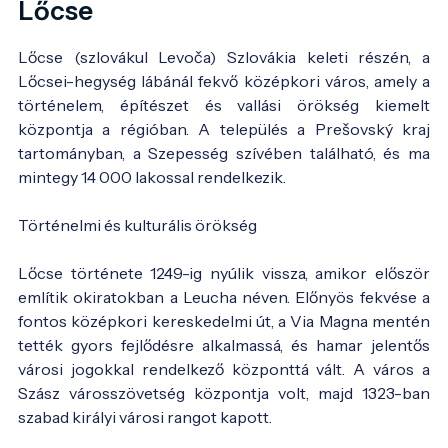
Lőcse
Lőcse (szlovákul Levoča) Szlovákia keleti részén, a
Lőcsei-hegység lábánál fekvő középkori város, amely a
történelem, építészet és vallási örökség kiemelt
központja a régióban. A település a Prešovský kraj
tartományban, a Szepesség szívében található, és ma
mintegy 14 000 lakossal rendelkezik.
Történelmi és kulturális örökség
Lőcse története 1249-ig nyúlik vissza, amikor először
említik okiratokban a Leucha néven. Előnyös fekvése a
fontos középkori kereskedelmi út, a Via Magna mentén
tették gyors fejlődésre alkalmassá, és hamar jelentős
városi jogokkal rendelkező központtá vált. A város a
Szász városszövetség központja volt, majd 1323-ban
szabad királyi városi rangot kapott.