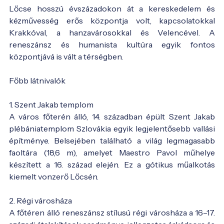
Lőcse hosszú évszázadokon át a kereskedelem és
kézművesség erős központja volt, kapcsolatokkal
Krakkóval, a hanzavárosokkal és Velencével. A
reneszánsz és humanista kultúra egyik fontos
központjává is vált a térségben.
Főbb látnivalók
1. Szent Jakab templom
A város főterén álló, 14. században épült Szent Jakab
plébániatemplom Szlovákia egyik legjelentősebb vallási
építménye. Belsejében található a világ legmagasabb
faoltára (18,6 m), amelyet Maestro Pavol műhelye
készített a 16. század elején. Ez a gótikus műalkotás
kiemelt vonzerő Lőcsén.
2. Régi városháza
A főtéren álló reneszánsz stílusú régi városháza a 16–17.