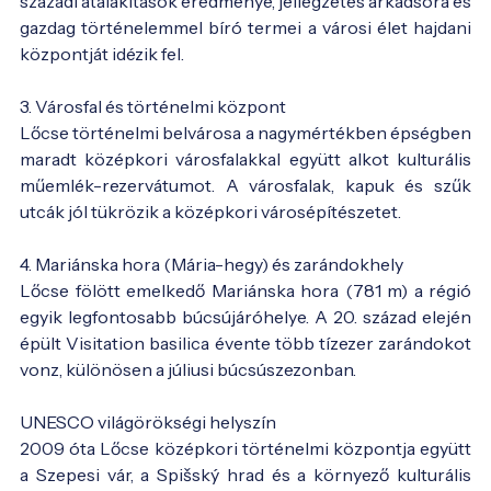
századi átalakítások eredménye, jellegzetes árkádsora és
gazdag történelemmel bíró termei a városi élet hajdani
központját idézik fel.
3. Városfal és történelmi központ
Lőcse történelmi belvárosa a nagymértékben épségben
maradt középkori városfalakkal együtt alkot kulturális
műemlék-rezervátumot. A városfalak, kapuk és szűk
utcák jól tükrözik a középkori városépítészetet.
4. Mariánska hora (Mária-hegy) és zarándokhely
Lőcse fölött emelkedő Mariánska hora (781 m) a régió
egyik legfontosabb búcsújáróhelye. A 20. század elején
épült Visitation basilica évente több tízezer zarándokot
vonz, különösen a júliusi búcsúszezonban.
UNESCO világörökségi helyszín
2009 óta Lőcse középkori történelmi központja együtt
a Szepesi vár, a Spišský hrad és a környező kulturális