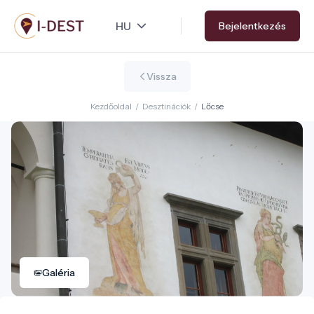
Ugrás
Bejelentkezés
a
tartalomra
Vissza
Kezdőoldal
/
Desztinációk
/
Lőcse
Galéria