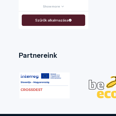
Show more
Szűrők alkalmazása
Partnereink