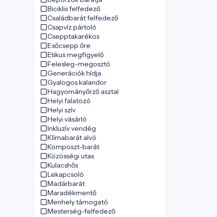
Biciklis felfedező
Családbarát felfedező
Csapvíz pártoló
Csepptakarékos
Esőcsepp őre
Etikus megfigyelő
Felesleg-megosztó
Generációk hídja
Gyalogos kalandor
Hagyományőrző asztal
Helyi falatozó
Helyi szív
Helyi vásárló
Inkluzív vendég
Klímabarát alvó
Komposzt-barát
Közösségi utas
Kulacshős
Lekapcsoló
Madárbarát
Maradékmentő
Menhely támogató
Mesterség-felfedező