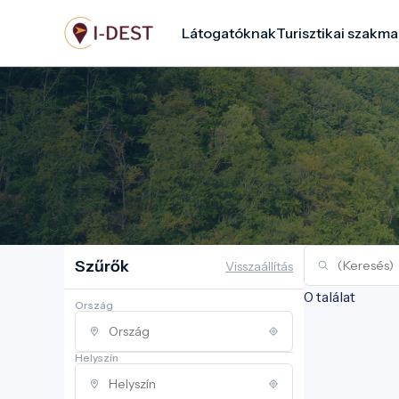
Ugrás
Látogatóknak
Turisztikai szakma
a
tartalomra
Szűrők
Visszaállítás
0 találat
Ország
Helyszín