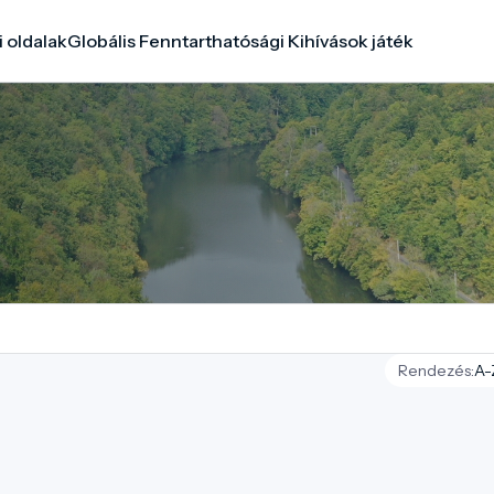
i oldalak
Globális Fenntarthatósági Kihívások játék
Rendezés: