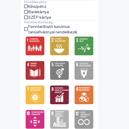
Fizetőeszköz
Készpénz
Bankkártya
SZÉP kártya
Fenntarthatóság
Fenntartható turizmus
tanúsítvánnyal rendelkezik