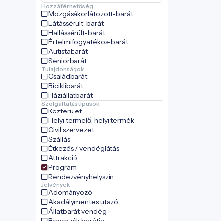
Hozzáférhetőség
Mozgásákorlátozott-barát
Látássérült-barát
Hallássérült-barát
Értelmifogyatékos-barát
Autistabarát
Seniorbarát
Tulajdonságok
Családbarát
Biciklibarát
Háziállatbarát
Szolgáltatástípusok
Közterület
Helyi termelő, helyi termék
Civil szervezet
Szállás
Étkezés / vendéglátás
Attrakció
Program
Rendezvényhelyszín
Jelvények
Adományozó
Akadálymentes utazó
Állatbarát vendég
Beporzók barátja