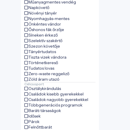
Műanyagmentes vendég
Napkövető
Növényi tányér
Nyomhagyás-mentes
Önkéntes vándor
Őshonos fák őrzője
Síneken érkező
Szelektív szakértő
Szezon követője
Tányértudatos
Tiszta vizek vándora
Történetkereső
Tudatos lovas
Zero-waste reggeliző
Zöld áram utazó
Célcsoport
Osztálykirándulás
Családok kisebb gyerekekkel
Családok nagyobb gyerekekkel
Többgenerációs programok
Baráti társaságok
Idősek
Párok
Felnőttbarát