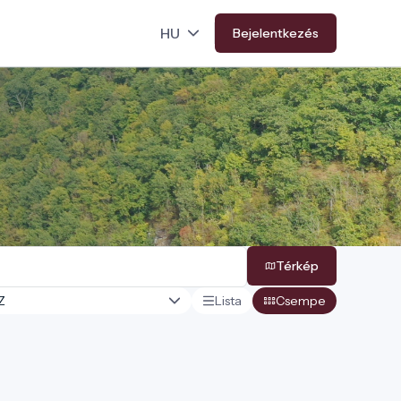
Bejelentkezés
Térkép
Lista
Csempe