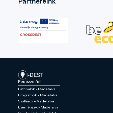
Partnereink
Fedezze fel!
Látnivalók - Madéfalva
Programok - Madéfalva
Szállások - Madéfalva
Események - Madéfalva