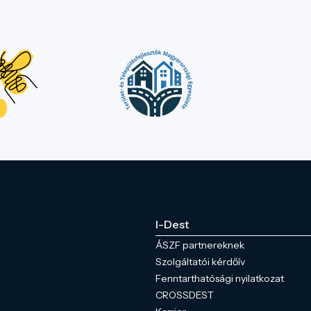
I-Dest
ÁSZF partnereknek
Szolgáltatói kérdőív
Fenntarthatósági nyilatkozat
CROSSDEST