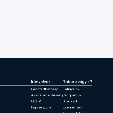
Irányelvek
Többre vágyik?
Fenntarthatóság
Látnivalók
Akadálymentesség
Programok
GDPR
Szállások
Impresszum
Események