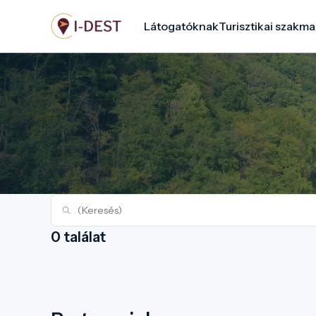
Ugrás
Látogatóknak
Turisztikai szakma
a
tartalomra
0 találat