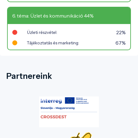
6. téma: Üzlet és kommunikáció 44%
22%
Üzleti részvétel:
67%
Tájékoztatás és marketing:
Partnereink