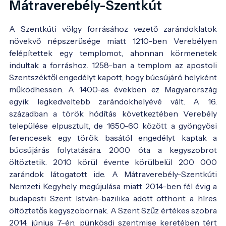
Mátraverebély-Szentkút
A Szentkúti völgy forrásához vezető zarándoklatok
növekvő népszerűsége miatt 1210-ben Verebélyen
felépítettek egy templomot, ahonnan körmenetek
indultak a forráshoz. 1258-ban a templom az apostoli
Szentszéktől engedélyt kapott, hogy búcsújáró helyként
működhessen. A 1400-as években ez Magyarország
egyik legkedveltebb zarándokhelyévé vált. A 16.
században a török hódítás következtében Verebély
települése elpusztult, de 1650-60 között a gyöngyösi
ferencesek egy török basától engedélyt kaptak a
búcsújárás folytatására. 2000 óta a kegyszobrot
öltöztetik. 2010 körül évente körülbelül 200 000
zarándok látogatott ide. A Mátraverebély-Szentkúti
Nemzeti Kegyhely megújulása miatt 2014-ben fél évig a
budapesti Szent István-bazilika adott otthont a híres
öltöztetős kegyszobornak. A Szent Szűz értékes szobra
2014. június 7-én, pünkösdi szentmise keretében tért