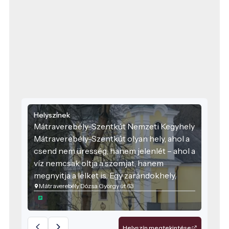
Helyszínek
Mátraverebély-Szentkút Nemzeti Kegyhely
Mátraverebély-Szentkút olyan hely, ahol a
csend nem üresség, hanem jelenlét – ahol a
víz nemcsak oltja a szomjat, hanem
megnyitja a lelket is. Egy zarándokhely,
Mátraverebély Dózsa György út 63
amely egyszerre őrzi a múltat, formálja a
jelent, és felelősséget vállal a jövőért –
méltó célpontja a fenntartható és
értékalapú turizmusnak.
Helyszín megtekintése