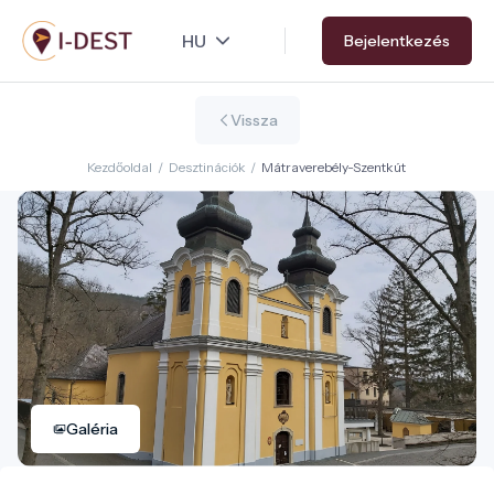
Ugrás
Bejelentkezés
a
tartalomra
Vissza
Kezdőoldal
/
Desztinációk
/
Mátraverebély-Szentkút
Galéria