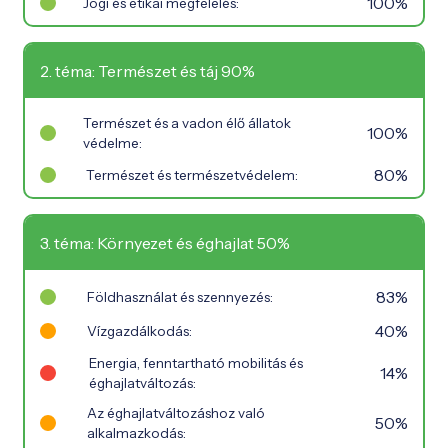
100%
Jogi és etikai megfelelés:
2. téma: Természet és táj 90%
Természet és a vadon élő állatok
100%
védelme:
80%
Természet és természetvédelem:
3. téma: Környezet és éghajlat 50%
83%
Földhasználat és szennyezés:
40%
Vízgazdálkodás:
Energia, fenntartható mobilitás és
14%
éghajlatváltozás:
Az éghajlatváltozáshoz való
50%
alkalmazkodás: