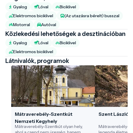
Gyalog
Lóval
Biciklivel
Elektromos biciklivel
(Az utazásra bérelt) busszal
Motorral
Autóval
Közlekedési lehetőségek a desztinációban
Gyalog
Lóval
Biciklivel
Elektromos biciklivel
Látnivalók, programok
Mátraverebély-Szentkút
Szent László 
Nemzeti Kegyhely
Mátraverebély-Szentkút olyan hely,
Mátraverebély-Sz
ahol a csend nem üresség, hanem
legenda életre kel