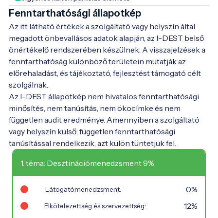
Fenntarthatósági állapotkép
Az itt látható értékek a szolgáltató vagy helyszín által
megadott önbevallásos adatok alapján, az I-DEST belső
önértékelő rendszerében készülnek. A visszajelzések a
fenntarthatóság különböző területein mutatják az
előrehaladást, és tájékoztató, fejlesztést támogató célt
szolgálnak.
Az I-DEST állapotkép nem hivatalos fenntarthatósági
minősítés, nem tanúsítás, nem ökocímke és nem
független audit eredménye. Amennyiben a szolgáltató
vagy helyszín külső, független fenntarthatósági
tanúsítással rendelkezik, azt külön tüntetjük fel.
1. téma: Desztinációmenedzsment 9%
0%
Látogatómenedzsment:
12%
Elkötelezettség és szervezettség: