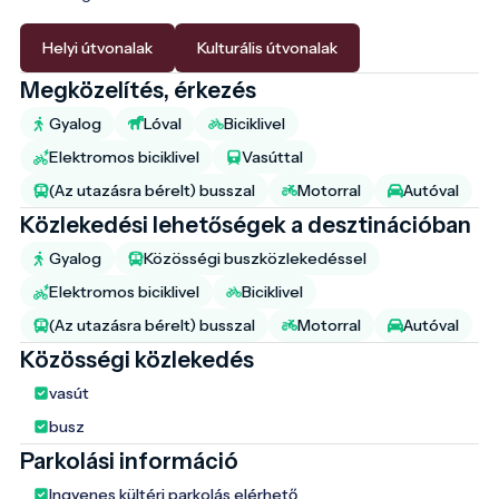
Helyi útvonalak
Kulturális útvonalak
Megközelítés, érkezés
Gyalog
Lóval
Biciklivel
Elektromos biciklivel
Vasúttal
(Az utazásra bérelt) busszal
Motorral
Autóval
Közlekedési lehetőségek a desztinációban
Gyalog
Közösségi buszközlekedéssel
Elektromos biciklivel
Biciklivel
(Az utazásra bérelt) busszal
Motorral
Autóval
Közösségi közlekedés
vasút
busz
Parkolási információ
Ingyenes kültéri parkolás elérhető