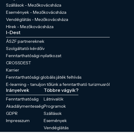
Szállások - Mezőkovácsháza
Események - Mezőkovácsháza
Vendéglátás - Mezőkovácsháza
Hírek - Mezőkovácsháza
I-Dest
ÁSZF partnereknek
Szolgáltatói kérdőív
Fenntarthatósági nyilatkozat
CROSSDEST
Karrier
Fenntarthatósági globális játék felhívás
E-learning - tanuljon tőlünk a fenntartható turizmusról
Irányelvek
Többre vágyik?
Fenntarthatóság
Látnivalók
Akadálymentesség
Programok
GDPR
Szállások
Impresszum
Események
Vendéglátás