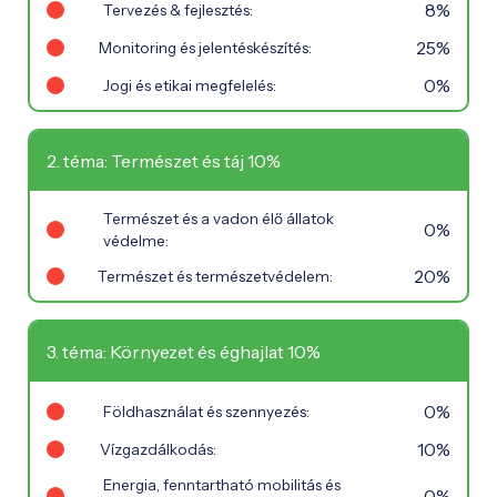
8%
Tervezés & fejlesztés:
25%
Monitoring és jelentéskészítés:
0%
Jogi és etikai megfelelés:
2. téma: Természet és táj 10%
Természet és a vadon élő állatok
0%
védelme:
20%
Természet és természetvédelem:
3. téma: Környezet és éghajlat 10%
0%
Földhasználat és szennyezés:
10%
Vízgazdálkodás:
Energia, fenntartható mobilitás és
0%