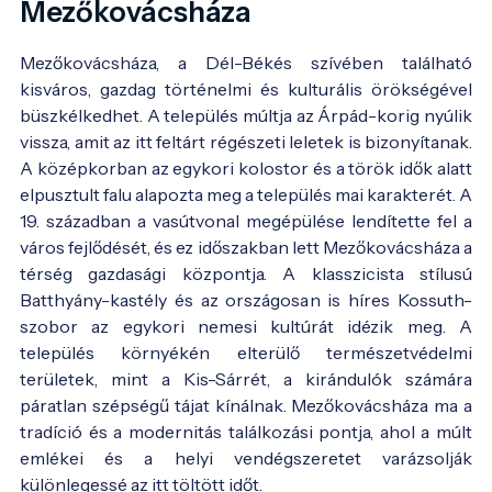
Mezőkovácsháza
Mezőkovácsháza, a Dél-Békés szívében található
kisváros, gazdag történelmi és kulturális örökségével
büszkélkedhet. A település múltja az Árpád-korig nyúlik
vissza, amit az itt feltárt régészeti leletek is bizonyítanak.
A középkorban az egykori kolostor és a török idők alatt
elpusztult falu alapozta meg a település mai karakterét. A
19. században a vasútvonal megépülése lendítette fel a
város fejlődését, és ez időszakban lett Mezőkovácsháza a
térség gazdasági központja. A klasszicista stílusú
Batthyány-kastély és az országosan is híres Kossuth-
szobor az egykori nemesi kultúrát idézik meg. A
település környékén elterülő természetvédelmi
területek, mint a Kis-Sárrét, a kirándulók számára
páratlan szépségű tájat kínálnak. Mezőkovácsháza ma a
tradíció és a modernitás találkozási pontja, ahol a múlt
emlékei és a helyi vendégszeretet varázsolják
különlegessé az itt töltött időt.