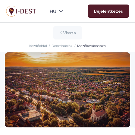
Ugrás
Bejelentkezés
a
tartalomra
Vissza
Kezdőoldal
/
Desztinációk
/
Mezőkovácsháza