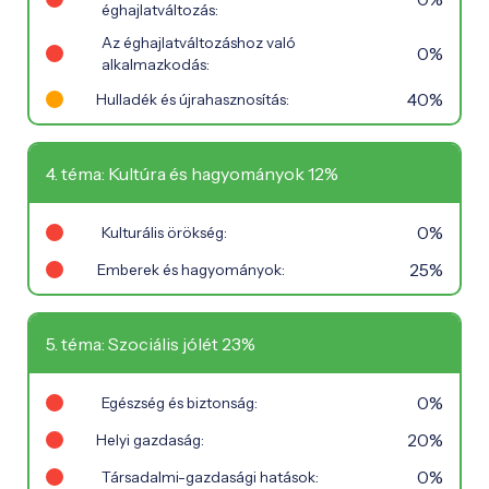
éghajlatváltozás:
Az éghajlatváltozáshoz való
0%
alkalmazkodás:
40%
Hulladék és újrahasznosítás:
4. téma: Kultúra és hagyományok 12%
0%
Kulturális örökség:
25%
Emberek és hagyományok:
5. téma: Szociális jólét 23%
0%
Egészség és biztonság:
20%
Helyi gazdaság:
0%
Társadalmi-gazdasági hatások: