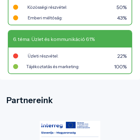
50%
Közösségi részvétel:
43%
Emberi méltóság:
6. téma: Üzlet és kommunikáció 61%
22%
Üzleti részvétel:
100%
Tájékoztatás és marketing:
Partnereink