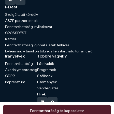
I-Dest
Szolgáltatói kérdőív
ÁSZF partnereknek
Fenntarthatósági nyilatkozat
CROSSDEST
Karrier
Fenntarthatósági globális játék felhívás
E-learning - tanuljon tőlünk a fenntartható turizmusról
Irányelvek
Többre vágyik?
Fenntarthatóság
Látnivalók
Akadálymentesség
Programok
GDPR
Szállások
Impresszum
Események
Vendéglátás
Hírek
Fenntarthatóság és kapcsolat