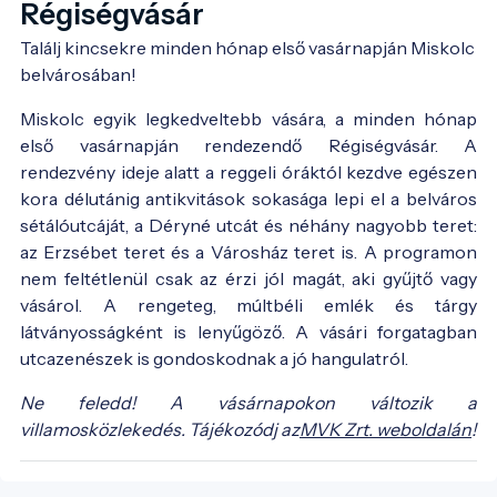
Régiségvásár
Találj kincsekre minden hónap első vasárnapján Miskolc 
belvárosában!
Miskolc egyik legkedveltebb vására, a minden hónap
első vasárnapján rendezendő Régiségvásár. A
rendezvény ideje alatt a reggeli óráktól kezdve egészen
kora délutánig antikvitások sokasága lepi el a belváros
sétálóutcáját, a Déryné utcát és néhány nagyobb teret:
az Erzsébet teret és a Városház teret is. A programon
nem feltétlenül csak az érzi jól magát, aki gyűjtő vagy
vásárol. A rengeteg, múltbéli emlék és tárgy
látványosságként is lenyűgöző. A vásári forgatagban
utcazenészek is gondoskodnak a jó hangulatról.
Ne feledd! A vásárnapokon változik a
villamosközlekedés. Tájékozódj az
MVK Zrt. weboldalán
!