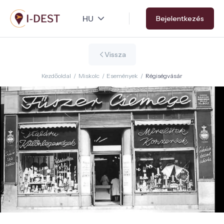
Ugrás
Bejelentkezés
a
tartalomra
Vissza
Kezdőoldal
/
Miskolc
/
Események
/
Régiségvásár