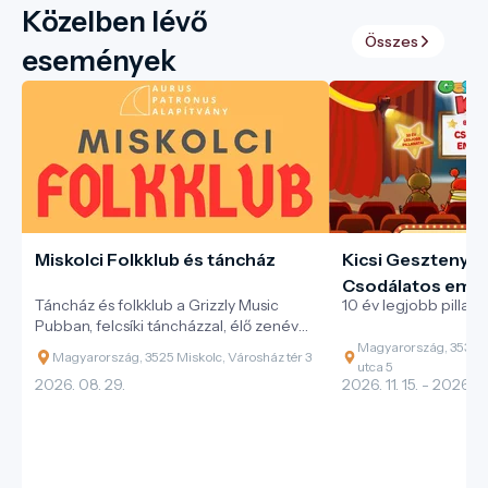
Közelben lévő
Összes
események
Miskolci Folkklub és táncház
Kicsi Gesztenye 
Csodálatos emlé
Táncház és folkklub a Grizzly Music
10 év legjobb pillana
Pubban, felcsíki táncházzal, élő zenével
és változatos magyar néptáncokkal.
Magyarország, 3530 M
Magyarország, 3525 Miskolc, Városház tér 3
utca 5
2026. 08. 29.
2026. 11. 15. - 2026. 11.