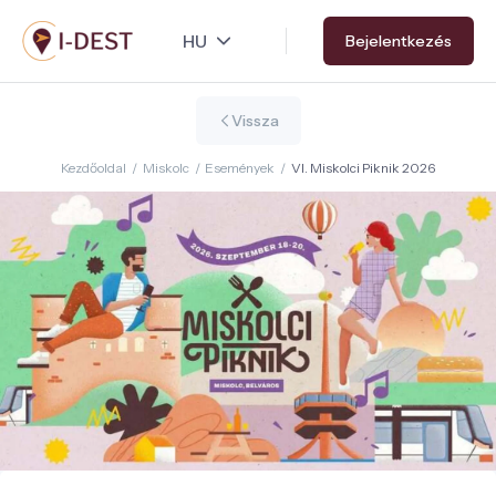
Ugrás
Bejelentkezés
a
tartalomra
Vissza
Kezdőoldal
/
Miskolc
/
Események
/
VI. Miskolci Piknik 2026