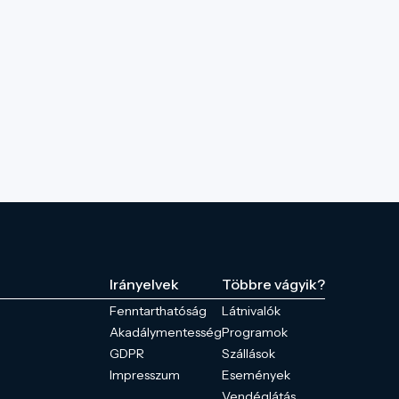
Irányelvek
Többre vágyik?
Fenntarthatóság
Látnivalók
Akadálymentesség
Programok
GDPR
Szállások
Impresszum
Események
Vendéglátás