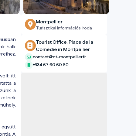
Montpellier
Turisztikai Információs Iroda
tmusban
Tourist Office, Place de la
sok halk
Comédie in Montpellier
reihez,
contact@ot-montpellier.fr
+334 67 60 60 60
olt; itt
tatta a
szünk a
ezetnek
műhely,
k együtt
ntja. A