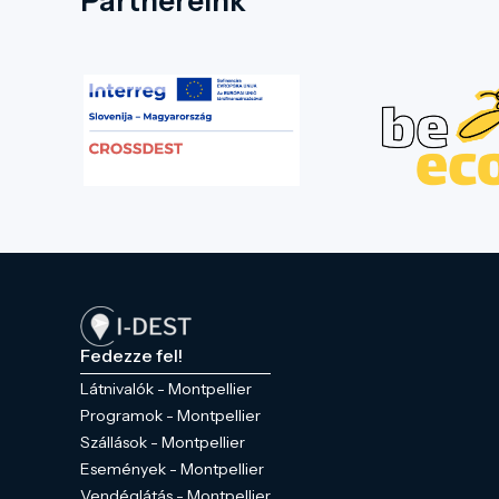
Partnereink
Fedezze fel!
Látnivalók - Montpellier
Programok - Montpellier
Szállások - Montpellier
Események - Montpellier
Vendéglátás - Montpellier