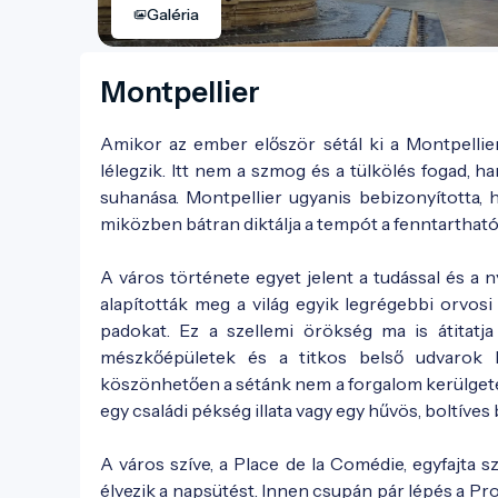
Galéria
Montpellier
Amikor az ember először sétál ki a Montpellie
lélegzik. Itt nem a szmog és a tülkölés fogad, h
suhanása. Montpellier ugyanis bebizonyította, 
miközben bátran diktálja a tempót a fenntartható
A város története egyet jelent a tudással és a n
alapították meg a világ egyik legrégebbi orvos
padokat. Ez a szellemi örökség ma is átitatja
mészkőépületek és a titkos belső udvarok l
köszönhetően a sétánk nem a forgalom kerülgeté
egy családi pékség illata vagy egy hűvös, boltív
A város szíve, a Place de la Comédie, egyfajta s
élvezik a napsütést. Innen csupán pár lépés a P