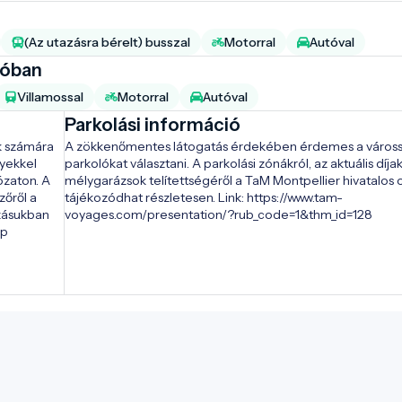
(Az utazásra bérelt) busszal
Motorral
Autóval
ióban
Villamossal
Motorral
Autóval
Parkolási információ
k számára 
A zökkenőmentes látogatás érdekében érdemes a várossz
yekkel 
parkolókat választani. A parkolási zónákról, az aktuális díjakr
zaton. A 
mélygarázsok telítettségéről a TaM Montpellier hivatalos o
őről a 
tájékozódhat részletesen. Link: https://www.tam-
zásukban 
voyages.com/presentation/?rub_code=1&thm_id=128
sp