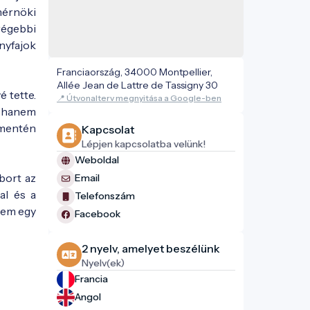
mérnöki
régebbi
nyfajok
Franciaország, 34000 Montpellier,
Allée Jean de Lattre de Tassigny 30
 tette.
📍 Útvonalterv megnyitása a Google-ben
, hanem
 mentén
Kapcsolat
Lépjen kapcsolatba velünk!
Weboldal
óbort az
Email
al és a
Telefonszám
 nem egy
Facebook
2 nyelv, amelyet beszélünk
Nyelv(ek)
Francia
Angol