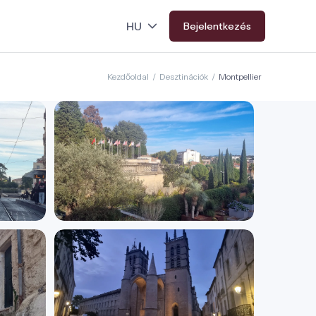
Bejelentkezés
Kezdőoldal
/
Desztinációk
/
Montpellier