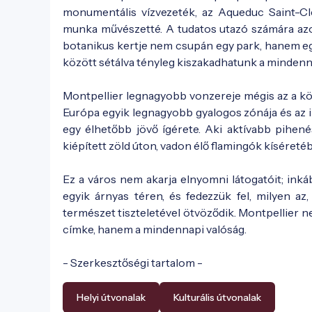
monumentális vízvezeték, az Aqueduc Saint-Cl
munka művészetté. A tudatos utazó számára azon
botanikus kertje nem csupán egy park, hanem egy
között sétálva tényleg kiszakadhatunk a minden
Montpellier legnagyobb vonzereje mégis az a k
Európa egyik legnagyobb gyalogos zónája és az
egy élhetőbb jövő ígérete. Aki aktívabb pihenés
kiépített zöld úton, vadon élő flamingók kíséreté
Ez a város nem akarja elnyomni látogatóit; inkáb
egyik árnyas téren, és fedezzük fel, milyen a
természet tiszteletével ötvöződik. Montpellier ne
címke, hanem a mindennapi valóság.
- Szerkesztőségi tartalom -
Helyi útvonalak
Kulturális útvonalak