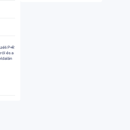
éli P+R 
ól és a 
ldalán 