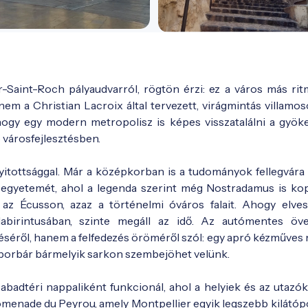
r-Saint-Roch pályaudvarról, rögtön érzi: ez a város más ri
anem a Christian Lacroix által tervezett, virágmintás villamo
hogy egy modern metropolisz is képes visszatalálni a gyöke
 városfejlesztésben.
yitottsággal. Már a középkorban is a tudományok fellegvára v
i egyetemét, ahol a legenda szerint még Nostradamus is kop
 az Écusson, azaz a történelmi óváros falait. Ahogy elve
abirintusában, szinte megáll az idő. Az autómentes öv
séről, hanem a felfedezés öröméről szól: egy apró kézműves 
es borbár bármelyik sarkon szembejöhet velünk.
zabadtéri nappaliként funkcionál, ahol a helyiek és az utazó
romenade du Peyrou, amely Montpellier egyik legszebb kilátópo