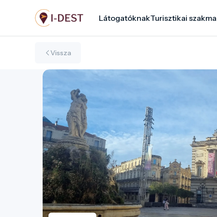
Ugrás
Látogatóknak
Turisztikai szakma
a
tartalomra
Vissza