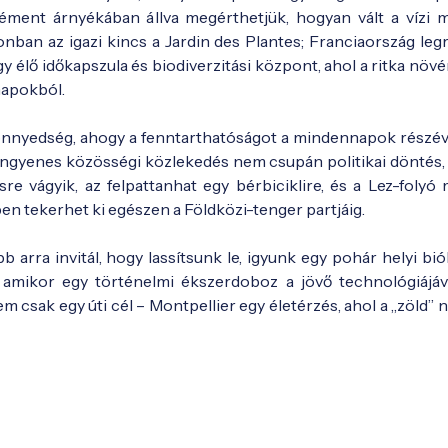
ément árnyékában állva megérthetjük, hogyan vált a vízi 
ban az igazi kincs a Jardin des Plantes; Franciaország leg
 élő időkapszula és biodiverzitási központ, ahol a ritka növé
napokból.
önnyedség, ahogy a fenntarthatóságot a mindennapok részévé
 ingyenes közösségi közlekedés nem csupán politikai döntés
re vágyik, az felpattanhat egy bérbiciklire, és a Lez-folyó
ben tekerhet ki egészen a Földközi-tenger partjáig.
b arra invitál, hogy lassítsunk le, igyunk egy pohár helyi bi
z, amikor egy történelmi ékszerdoboz a jövő technológiájáv
m csak egy úti cél – Montpellier egy életérzés, ahol a „zöld”