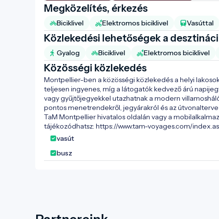
Megközelítés, érkezés
Biciklivel
Elektromos biciklivel
Vasúttal
Közlekedési lehetőségek a desztinác
Gyalog
Biciklivel
Elektromos biciklivel
Közösségi közlekedés
Montpellier-ben a közösségi közlekedés a helyi lakoso
teljesen ingyenes, míg a látogatók kedvező árú napijeg
vagy gyűjtőjegyekkel utazhatnak a modern villamosháló
pontos menetrendekről, jegyárakról és az útvonaltervez
TaM Montpellier hivatalos oldalán vagy a mobilalkalma
tájékozódhatsz: https://www.tam-voyages.com/index.a
vasút
busz