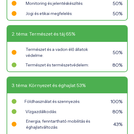
50%
Monitoring és jelentéskészítés:
50%
Jogi és etikai megfelelés:
2. téma: Természet és táj 65%
Természet és a vadon élő állatok
50%
védelme:
80%
Természet és természetvédelem:
3. téma: Környezet és éghajlat 53%
100%
Földhasználat és szennyezés:
80%
Vízgazdálkodás:
Energia, fenntartható mobilitás és
43%
éghajlatváltozás: