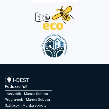
Fedezze fel!
Látnivalók - Murska Sobota
Programok - Murska Sobota
Szállások - Murska Sobota