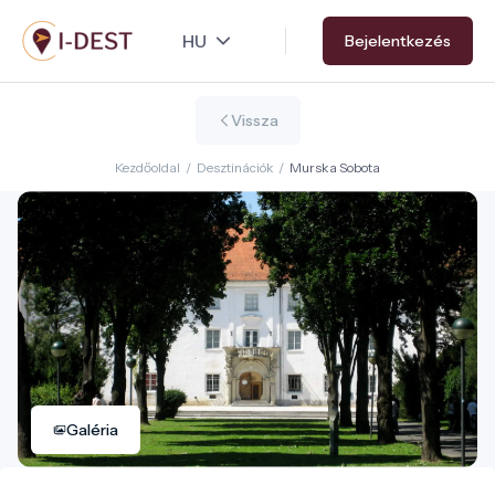
Ugrás
Bejelentkezés
a
tartalomra
Vissza
Kezdőoldal
/
Desztinációk
/
Murska Sobota
Galéria