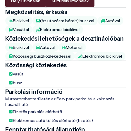
Helyi útvonalak
Kulturális útvonalak
Megközelítés, érkezés
Biciklivel
(Az utazásra bérelt) busszal
Autóval
Vasúttal
Elektromos biciklivel
Közlekedési lehetőségek a desztinációban
Biciklivel
Autóval
Motorral
Közösségi buszközlekedéssel
Elektromos biciklivel
Közösségi közlekedés
vasút
busz
Parkolási információ
Muraszombat területén az Easy park parkolási alkalmazás 
használható.
Fizetős parkolás elérhető
Elektromos autó töltés elérhető (fizetős)
Fenntarthatósági állapotkép