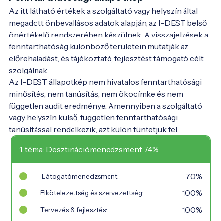
Az itt látható értékek a szolgáltató vagy helyszín által
megadott önbevallásos adatok alapján, az I-DEST belső
önértékelő rendszerében készülnek. A visszajelzések a
fenntarthatóság különböző területein mutatják az
előrehaladást, és tájékoztató, fejlesztést támogató célt
szolgálnak.
Az I-DEST állapotkép nem hivatalos fenntarthatósági
minősítés, nem tanúsítás, nem ökocímke és nem
független audit eredménye. Amennyiben a szolgáltató
vagy helyszín külső, független fenntarthatósági
tanúsítással rendelkezik, azt külön tüntetjük fel.
1. téma: Desztinációmenedzsment 74%
70%
Látogatómenedzsment:
100%
Elkötelezettség és szervezettség:
100%
Tervezés & fejlesztés: