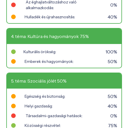
Az éghajlatváltozáshoz való
0%
alkalmazkodás:
40%
Hulladék és újrahasznosítás:
4. téma: Kultúra és hagyományok 75%
100%
Kulturális örökség:
50%
Emberek és hagyományok:
5. téma: Szociális jólét 50%
50%
Egészség és biztonság:
40%
Helyi gazdaság:
0%
Társadalmi-gazdasági hatások:
75%
Közösségi részvétel: