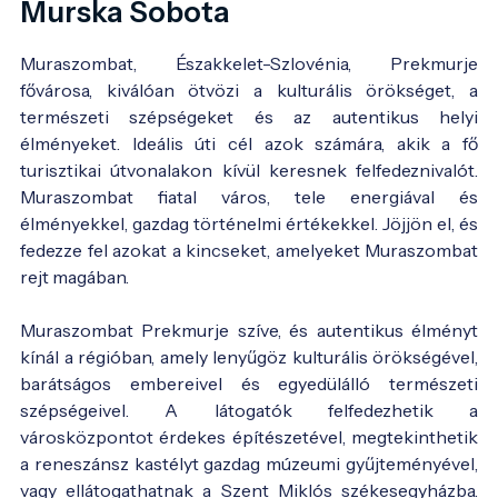
Murska Sobota
Muraszombat, Északkelet-Szlovénia, Prekmurje
fővárosa, kiválóan ötvözi a kulturális örökséget, a
természeti szépségeket és az autentikus helyi
élményeket. Ideális úti cél azok számára, akik a fő
turisztikai útvonalakon kívül keresnek felfedeznivalót.
Muraszombat fiatal város, tele energiával és
élményekkel, gazdag történelmi értékekkel. Jöjjön el, és
fedezze fel azokat a kincseket, amelyeket Muraszombat
rejt magában.
Muraszombat Prekmurje szíve, és autentikus élményt
kínál a régióban, amely lenyűgöz kulturális örökségével,
barátságos embereivel és egyedülálló természeti
szépségeivel. A látogatók felfedezhetik a
városközpontot érdekes építészetével, megtekinthetik
a reneszánsz kastélyt gazdag múzeumi gyűjteményével,
vagy ellátogathatnak a Szent Miklós székesegyházba.