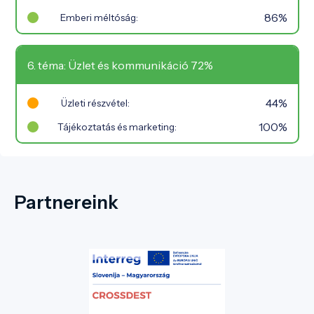
86%
Emberi méltóság:
6. téma: Üzlet és kommunikáció 72%
44%
Üzleti részvétel:
100%
Tájékoztatás és marketing:
Partnereink