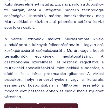
Különleges élményt nyújt az Expano pavilon a Soboško-
tó partján, ahol a látogatók modern technológia
segítségével interaktív módon ismerkedhetnek meg
Muravidékkel, miközben a tó pihenésre, sétákra és vízi
sportokra csábít.
A városi látnivalók mellett Muraszombat kiváló
kiindulópont a környék felfedezéséhez is – legyen szó
kerékpározásról, csónakázásról a Murán, vagy a közeli
termálfürdők egyikének meglátogatásáról. A
gasztronómia szerelmesei el lesznek ragadtatva a
muravidéki specialitásoktól, mint például a bogrács, a
dödölle és a híres prekmurska gibanica. A városi
piacokon, helyi rendezvényeken vagy a kulturális
események központjában, a MIKK-ben érezhető a
modern élet pezsgése ebben az élénk, mégis nyugodt
városban.