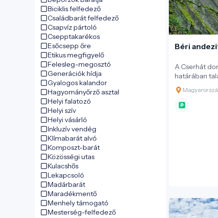
Biciklis felfedező
Családbarát felfedező
Csapvíz pártoló
Csepptakarékos
Esőcsepp őre
Béri andez
Etikus megfigyelő
Felesleg-megosztó
A Cserhát dom
Generációk hídja
határában ta
Gyalogos kalandor
Nógrád Geop
Magyarorszá
Hagyományőrző asztal
leglátványos
Helyi falatozó
szempontból i
Helyi szív
Az „andezitcs
Helyi vásárló
különleges sz
Inkluzív vendég
geológusok s
Klímabarát alvó
izgalmakat, 
Komposzt-barát
számára is le
Közösségi utas
Kulacshős
Lekapcsoló
Madárbarát
Maradékmentő
Menhely támogató
Mesterség-felfedező