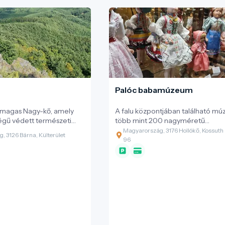
Palóc babamúzeum
 magas Nagy-kő, amely
A falu központjában található m
ségű védett természeti
több mint 200 nagyméretű
településéről könnyedén
porcelánbaba segítségével muta
Magyarország, 3176 Hollókő, Kossuth
, 3126 Bárna, Külterület
ázók számára a kék
a palóc vidék elképesztő öltözkö
96
stői Zához-völgyön
kultúráját.
lamint a kék háromszög
 az út a csúcsra.