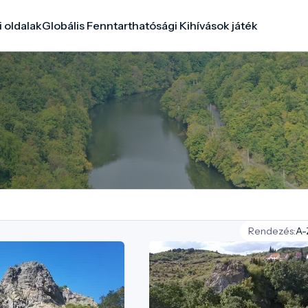
i oldalak
Globális Fenntarthatósági Kihívások játék
Rendezés: