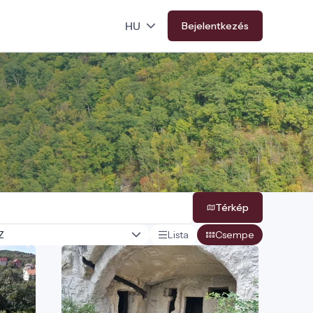
Bejelentkezés
Térkép
Lista
Csempe