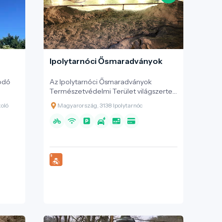
Ipolytarnóci Ősmaradványok
odó
Az Ipolytarnóci Ősmaradványok
Természetvédelmi Terület világszerte
ménye.
ismert őslénytani lelőhelyként számon
koló
Magyarország, 3138 Ipolytarnóc
án, a
tartott. Ez az Európa-diplomás
a
bemutatóhely egy 17 millió évvel
ezelőtti vulkáni katasztrófa által
a
betemetett területként ismert, amelyet
 utak
gyakran az „ősvilági Pompeii”-ként
n a
emlegetnek.
t,
lta. A
zdát
n, a