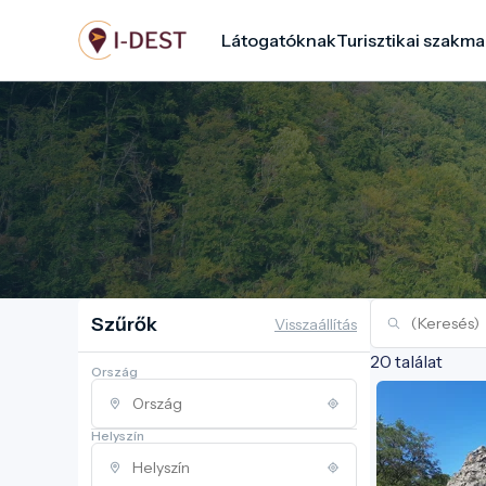
Ugrás
Látogatóknak
Turisztikai szakma
a
tartalomra
Szűrők
Visszaállítás
20 találat
Ország
Helyszín