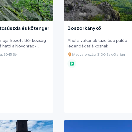
itcsúszda és kőtenger
Boszorkánykő
bjai között, Bér község
Ahol a vulkánok tüze és a palóc
lálható a Novohrad-
legendák találkoznak
ark egyik
g, 3045 Bér
Magyarország, 3100 Salgótarján
abb és tudományos
s kiemelkedő helyszíne.
úszda” néven ismertté vált
iklaalakzat nemcsak a
zámára tartogat
hanem a természetjárók
nyűgöző látványt nyújt.