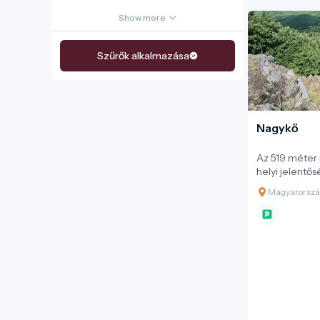
Show more
Szűrők alkalmazása
Nagykő
Az 519 méter
helyi jelentő
érték, Bárna 
Magyarország
elérhető. Túr
jelzésen a fe
keresztül, va
jelzésen vezet