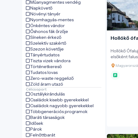
Műanyagmentes vendég
Napkövető
Növényi tányér
Nyomhagyás-mentes
Önkéntes vándor
Őshonos fák őrzője
Síneken érkező
Hollókő óf
Szelektív szakértő
Szezon követője
Hollókő Ófalu
Tányértudatos
elsőként falus
Tiszta vizek vándora
UNESCO Világö
Magyarország
Történetkereső
elismerés ala
Tudatos lovas
egysége: a 67
Zero-waste reggeliző
falumag hűen ő
Zöld áram utazó
építészetet.
Célcsoport
Osztálykirándulás
Családok kisebb gyerekekkel
Családok nagyobb gyerekekkel
Többgenerációs programok
Baráti társaságok
Idősek
Párok
Felnőttbarát