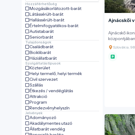
Hozzáférhetőség
Mozgásákorlátozott-barát
Látássérült-barát
Hallássérült-barát
Ajnácskői v
Értelmifogyatékos-barát
Autistabarát
Ajnácskő ikon
Seniorbarát
központjában 
Tulajdonságok
amely vulkán
Családbarát
Szlovákia, 9
köszönhetően
Biciklibarát
kulturális érté
Háziállatbarát
formált szikla
Szolgáltatástípusok
János földrajz
Közterület
történelem a 
Helyi termelő, helyi termék
geológiai és
Civil szervezet
egyaránt jelen
Szállás
Étkezés / vendéglátás
Attrakció
Program
Rendezvényhelyszín
Jelvények
Adományozó
Akadálymentes utazó
Állatbarát vendég
Beporzók barátja