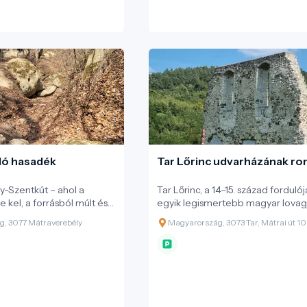
ló hasadék
Tar Lőrinc udvarházának ro
y-Szentkút – ahol a
Tar Lőrinc, a 14–15. század forduló
 kel, a forrásból múlt és
egyik legismertebb magyar lovag
e fakad, és ahol a
diplomáciai megbízottja volt, aki 
, 3077 Mátraverebély
Magyarország, 3073 Tar, Mátrai út 10
óban értéket teremt:
Luxemburgi Zsigmond király
a közösségben és a
szolgálatában emelkedett az ors
is.
előkelőségei közé.