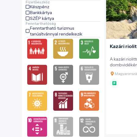
Fizetőeszköz
Készpénz
Bankkártya
SZÉP kártya
Fenntarthatóság
Fenntartható turizmus
tanúsítvánnyal rendelkezik
Kazári rioli
A kazári rioli
dombvidékén
természeti ér
Magyarorszá
múlt izgalmas
ember és ter
különleges em
községtől ész
Nógrád Geop
látogatható, é
geológia irán
természetked