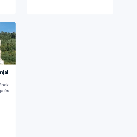
mjai
jának
ja és
a
zág