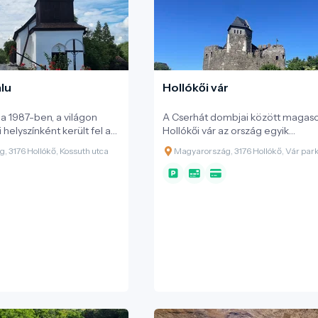
alu
Hollókői vár
ja 1987-ben, a világon
A Cserhát dombjai között magas
i helyszínként került fel az
Hollókői vár az ország egyik
rökségi listájára. Az
legikonikusabb középkori erődít
, 3176 Hollókő, Kossuth utca
Magyarország, 3176 Hollókő, Vár par
pja a település építészeti
Építése közvetlenül a tatárjárás ut
 védett házból álló
13. század végén kezdődött meg 
rzi a 17-18. századi népi
Kacsics nemzetség jóvoltából. Az
erődítmény elsődleges feladata 
környék és a fontos kereskedelmi
védelme volt. Az évszázadok sorá
vár tulajdonosai sűrűn váltották
egymást: Csák Máté, Károly Róber
majd a Szécsényi család is birtoko
török hódoltság idején stratégiai
végvárként szolgált, többször ga
cserélt, mígnem a 18. század elejé