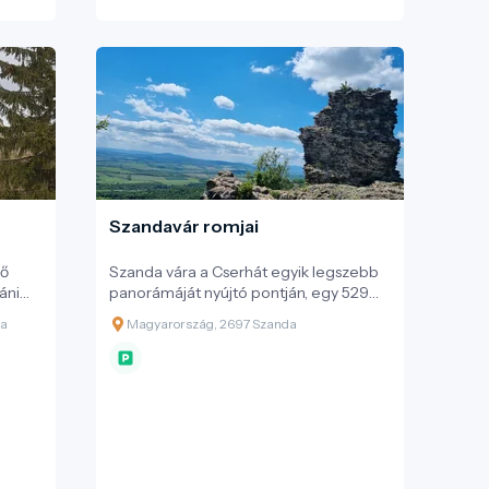
Szandavár romjai
kő
Szanda vára a Cserhát egyik legszebb
áni
panorámáját nyújtó pontján, egy 529
k egy
méteres vulkáni eredetű
ka
Magyarország, 2697 Szanda
nem a
andezittufakúpon magasodik, festői
környezetben, Szanda község
r és
határában. A várrom nemcsak
hanem
történelmi örökségünk része, hanem a
ól is
Novohrad–Nógrád Geopark egyik
látványos geotópja is, ahol a természeti
értékek és a kulturális emlékek
harmonikusan találkoznak.