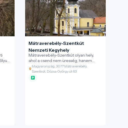
en –
– I.
n
és a
apos
 ma
tó,
Mátraverebély-Szentkút
Nemzeti Kegyhely
ti
Mátraverebély-Szentkút olyan hely,
őlyuk,
ahol a csend nem üresség, hanem
etű
jelenlét – ahol a víz nemcsak oltja a
Magyarország, 3077 Mátraverebély,
zépső
szomjat, hanem megnyitja a lelket is.
Szentkút, Dózsa György út 63
16
Egy zarándokhely, amely egyszerre őrzi
a múltat, formálja a jelent, és
felelősséget vállal a jövőért – méltó
célpontja a fenntartható és értékalapú
turizmusnak.