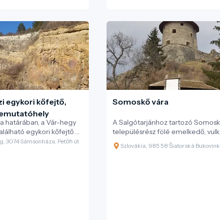
 egykori kőfejtő,
Somoskő vára
bemutatóhely
 határában, a Vár-hegy
A Salgótarjánhoz tartozó Somos
alálható egykori kőfejtő a
településrész fölé emelkedő, vulk
grád UNESCO Globális
kúpon álló Somoskő vára nemcsa
, 3074 Sámsonháza, Petőfi út
Szlovákia, 985 58 Šiatorská Bukovin
k kiemelkedő
középkori erődítmény romja, ha
 helyszíne.
magyar történelem és természet
különleges találkozási pontja. A vá
környezete nemcsak történeti, 
geológiai és turisztikai szempontb
kiemelkedő jelentőségű.