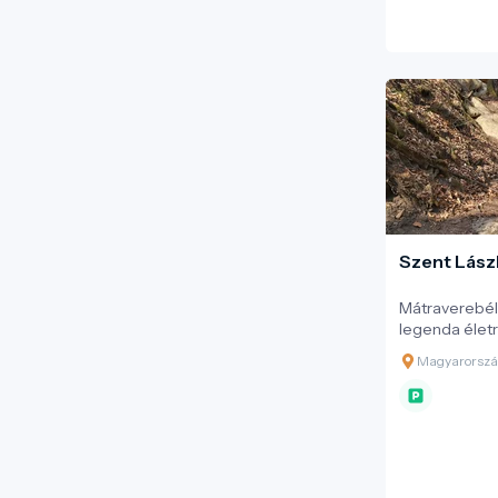
Szent Lász
Mátraverebél
legenda életre
jövő egyszerr
Magyarország
látogatás val
önmagadban, 
természetben 