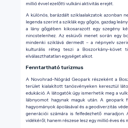
millió évvel ezelőtti vulkáni aktivitás erejét.
A különös, barázdált sziklaalakzatok azonban n
legenda szerint a sziklák egy gőgös, gazdag leány
a lány gőgjében kikosarazott egy szegény ké
nincstelenhez. Az esküvői menet során egy bo
mindenki sziklává dermedt – a népnyelv szerin
kulturális réteg teszi a Boszorkány-követ 
elválaszthatatlan egységet alkot.
Fenntartható turizmus
A Novohrad-Nógrád Geopark részeként a Boszor
terület kialakított tanösvényeken keresztül lá
edukáció. A látogatók úgy ismerhetik meg a vul
lábnyomot hagynak maguk után. A geopark filoz
hagyományok ápolásával és a geodiverzitás védel
generációi számára is felfedezhető maradjon. 
vidékéről, hanem részese lesz egy millió éves és 