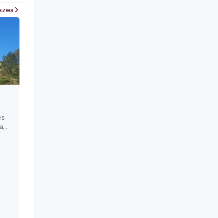
szes
és
a,
s
által
l „a
l