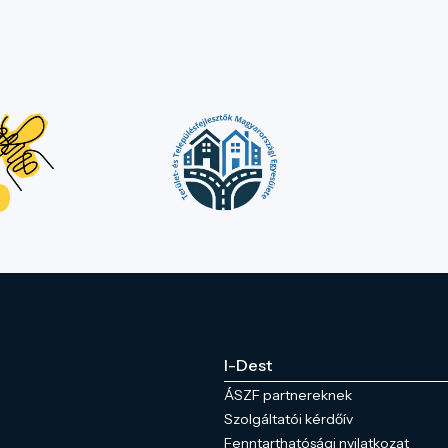
I-Dest
ÁSZF partnereknek
Szolgáltatói kérdőív
Fenntarthatósági nyilatkozat