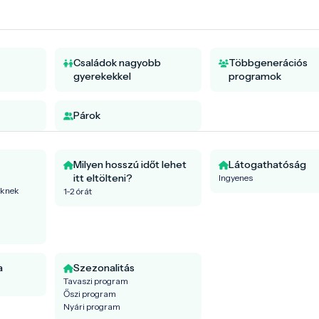
Családok nagyobb
Többgenerációs
gyerekekkel
programok
Párok
Milyen hosszú időt lehet
Látogathatóság
itt eltölteni?
Ingyenes
őknek
1-2 órát
a
Szezonalitás
Tavaszi program
Őszi program
Nyári program