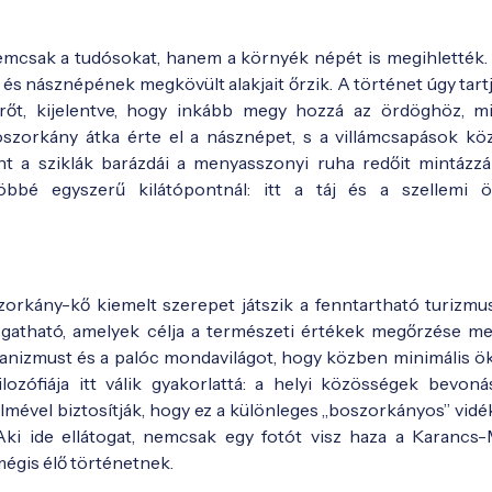
emcsak a tudósokat, hanem a környék népét is megihlették. 
 és násznépének megkövült alakjait őrzik. A történet úgy tart
rőt, kijelentve, hogy inkább megy hozzá az ördöghöz, m
szorkány átka érte el a násznépet, s a villámcsapások kö
t a sziklák barázdái a menyasszonyi ruha redőit mintázzá
többé egyszerű kilátópontnál: itt a táj és a szellemi 
kány-kő kiemelt szerepet játszik a fenntartható turizmu
togatható, amelyek célja a természeti értékek megőrzése mel
kanizmust és a palóc mondavilágot, hogy közben minimális ök
ófiája itt válik gyakorlattá: a helyi közösségek bevonás
mével biztosítják, hogy ez a különleges „boszorkányos” vidék
Aki ide ellátogat, nemcsak egy fotót visz haza a Karancs
mégis élő történetnek.