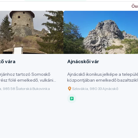
Ös
ő vára
Ajnácskői vár
rjánhoz tartozó Somoskő
Ajnácskő ikonikus jelképe a települ
rész fölé emelkedő, vulkáni
központjában emelkedő bazaltszikl
ló Somoskő vára nemcsak egy
amely vulkáni eredetének
a, 985 58 Šiatorská Bukovinka
Szlovákia, 980 33 Ajnácskő
 erődítmény romja, hanem a
köszönhetően egyedi természeti é
örténelem és természet
kulturális értékeket őriz. Az ősi erők 
 találkozási pontja. A vár és
formált sziklaszirt, amelyre Hunfalvy
te nemcsak történeti, hanem
János földrajztudós is utalt, mint aho
és turisztikai szempontból is
történelem a mesével összefolyik”,
ő jelentőségű.
geológiai és régészeti szempontbó
egyaránt jelentős értékkel bír.