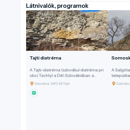
Látnivalók, programok
Tajti diatréma
Somosk
A Tajti-diatréma (szlovákul diatréma pri
A Salgóta
obci Tachty) a Dél-Szlovákiában, a
település
magyar határ közelében fekvő Tachty
kúpon ál
Szlovákia, 980 34 Tajti
Szlováki
(magyarul: Tajti) település határában
középkori
található. Ez a képződmény a Kárpát–
magyar t
Pannon térség vulkáni múltjának egyik
különleges
tanúja.
környeze
geológiai 
kiemelked