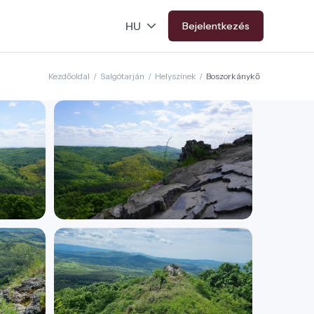
Bejelentkezés
Kezdőoldal
/
Salgótarján
/
Helyszínek
/
Boszorkánykő