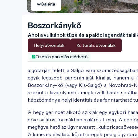
Galéria
Boszorkánykő
Ahol a vulkánok tüze és a palóc legendák talá
Helyi útvonalak
Kulturális útvonalak
Fizetős parkolás elérhető
algótarján felett, a Salgó vára szomszédságáb
egyik legszebb panorámáját kínálja, hanem a fö
Boszorkány-kő (vagy Kis-Salgó) a Novohrad-Nó
szerint a lávafolyamok megkövült hátán sétálhat
képződmény a helyi identitás és a fenntartható t
A hegy gerincét alkotó sziklák egy egykori hasa
érve sajátos formákban szilárdult meg. A geológ
megfigyelhető az úgynevezett „kukoricacsövesedő”
A lemezes elválású kőzetrétegek pedig úgy sora