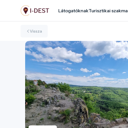
Ugrás
Látogatóknak
Turisztikai szakma
a
tartalomra
Vissza