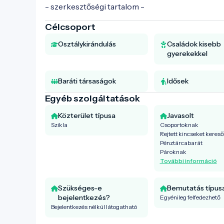
- szerkesztőségi tartalom -
Célcsoport
Osztálykirándulás
Családok kisebb
gyerekekkel
Baráti társaságok
Idősek
Egyéb szolgáltatások
Közterület típusa
Javasolt
Szikla
Csoportoknak
Rejtett kincseket keres
Pénztárcabarát
Pároknak
További információ
Szükséges-e
Bemutatás típus
bejelentkezés?
Egyénileg felfedezhető
Bejelentkezés nélkül látogatható