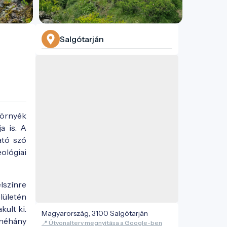
Salgótarján
környék
a is. A
ató szó
ológiai
lszínre
lületén
kult ki.
Magyarország, 3100 Salgótarján
 néhány
📍 Útvonalterv megnyitása a Google-ben