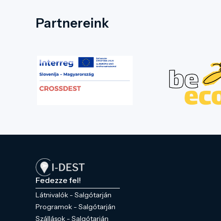
Partnereink
Fedezze fel!
Látnivalók - Salgótarján
Programok - Salgótarján
Szállások - Salgótarján