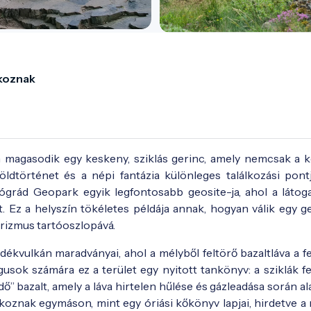
lkoznak
an magasodik egy keskeny, sziklás gerinc, amely nemcsak a 
ldtörténet és a népi fantázia különleges találkozási pontj
grád Geopark egyik legfontosabb geosite-ja, ahol a látog
. Ez a helyszín tökéletes példája annak, hogyan válik egy ge
urizmus tartóoszlopává.
dékvulkán maradványai, ahol a mélyből feltörő bazaltláva a fe
usok számára ez a terület egy nyitott tankönyv: a sziklák fe
 bazalt, amely a láva hirtelen hűlése és gázleadása során ala
koznak egymáson, mint egy óriási kőkönyv lapjai, hirdetve a