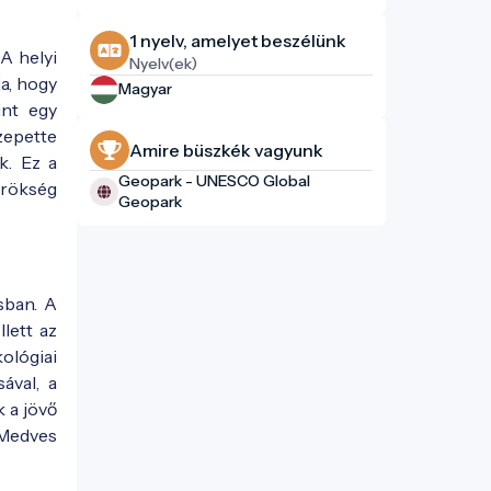
1 nyelv, amelyet beszélünk
A helyi
Nyelv(ek)
ja, hogy
Magyar
int egy
zepette
Amire büszkék vagyunk
k. Ez a
Geopark - UNESCO Global
örökség
Geopark
sban. A
lett az
ológiai
ával, a
 a jövő
-Medves