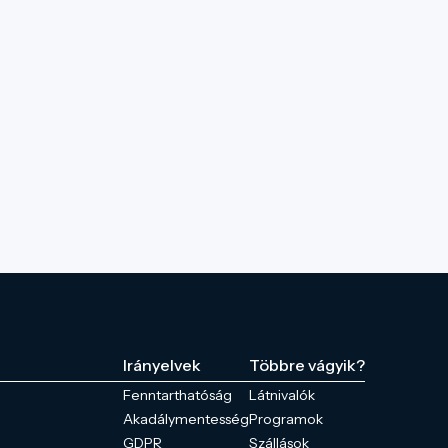
Irányelvek
Többre vágyik?
Fenntarthatóság
Látnivalók
Akadálymentesség
Programok
GDPR
Szállások