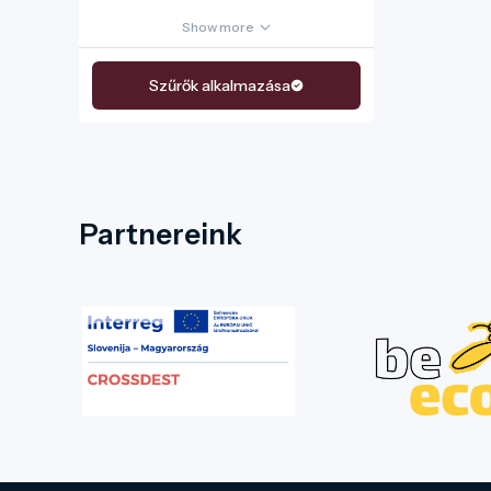
Show more
Szűrők alkalmazása
Partnereink