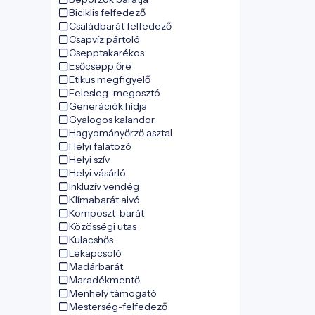
Biciklis felfedező
Családbarát felfedező
Csapvíz pártoló
Csepptakarékos
Esőcsepp őre
Etikus megfigyelő
Felesleg-megosztó
Generációk hídja
Gyalogos kalandor
Hagyományőrző asztal
Helyi falatozó
Helyi szív
Helyi vásárló
Inkluzív vendég
Klímabarát alvó
Komposzt-barát
Közösségi utas
Kulacshős
Lekapcsoló
Madárbarát
Maradékmentő
Menhely támogató
Mesterség-felfedező