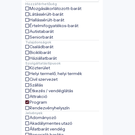
Hozzáférhetőség
Mozgásákorlátozott-barát
Látássérült-barát
Hallássérült-barát
Értelmifogyatékos-barát
Autistabarát
Seniorbarát
Tulajdonságok
Családbarát
Biciklibarát
Háziállatbarát
Szolgáltatástípusok
Közterület
Helyi termelő, helyi termék
Civil szervezet
Szállás
Étkezés / vendéglátás
Attrakció
Program
Rendezvényhelyszín
Jelvények
Adományozó
Akadálymentes utazó
Állatbarát vendég
Beporzók barátja