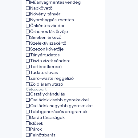
Műanyagmentes vendég
Napkövető
Növényi tányér
Nyomhagyás-mentes
Önkéntes vándor
Őshonos fák őrzője
Síneken érkező
Szelektív szakértő
Szezon követője
Tányértudatos
Tiszta vizek vándora
Történetkereső
Tudatos lovas
Zero-waste reggeliző
Zöld áram utazó
Célcsoport
Osztálykirándulás
Családok kisebb gyerekekkel
Családok nagyobb gyerekekkel
Többgenerációs programok
Baráti társaságok
Idősek
Párok
Felnőttbarát