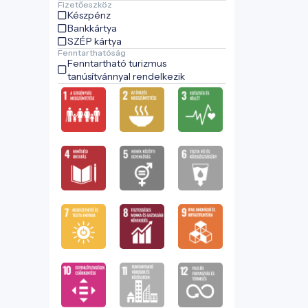
Fizetőeszköz
Készpénz
Bankkártya
SZÉP kártya
Fenntarthatóság
Fenntartható turizmus
tanúsítvánnyal rendelkezik