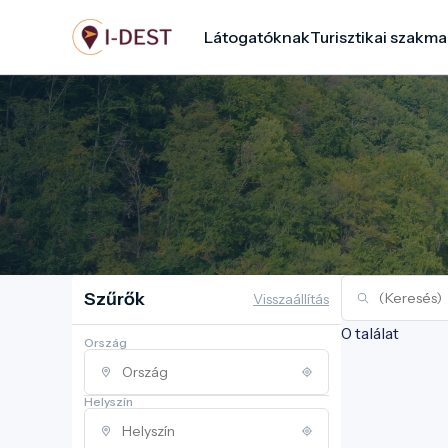
Ugrás
Látogatóknak
Turisztikai szakma
a
tartalomra
Szűrők
Visszaállítás
0 találat
Ország
Helyszín