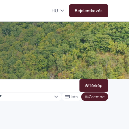
Bejelentkezés
Térkép
Lista
Csempe