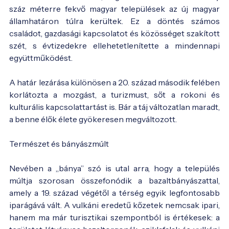
száz méterre fekvő magyar települések az új magyar
államhatáron túlra kerültek. Ez a döntés számos
családot, gazdasági kapcsolatot és közösséget szakított
szét, s évtizedekre ellehetetlenítette a mindennapi
együttműködést.
A határ lezárása különösen a 20. század második felében
korlátozta a mozgást, a turizmust, sőt a rokoni és
kulturális kapcsolattartást is. Bár a táj változatlan maradt,
a benne élők élete gyökeresen megváltozott.
Természet és bányászmúlt
Nevében a „bánya” szó is utal arra, hogy a település
múltja szorosan összefonódik a bazaltbányászattal,
amely a 19. század végétől a térség egyik legfontosabb
iparágává vált. A vulkáni eredetű kőzetek nemcsak ipari,
hanem ma már turisztikai szempontból is értékesek: a