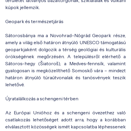
területet látványos bazaltorgonák, sziklafalak és vulkáni
kúpok jellemzik.
Geopark és természetjárás
Sátorosbánya ma a Novohrad–Nógrád Geopark része,
amely a világ első határon átnyúló UNESCO támogatású
geoparkjaként dolgozik a térség geológiai és kulturális
örökségének megőrzésén. A településről elérhető a
Sátoros-hegy (Šiatoroš), a Medves-fennsík, valamint
gyalogosan is megközelíthető Somoskő vára – mindezt
határon átnyúló túraútvonalak és tanösvények teszik
lehetővé.
Újratalálkozás a schengeni térben
Az Európai Unióhoz és a schengeni övezethez való
csatlakozás lehetőséget adott arra, hogy a korábban
elválasztott közösségek ismét kapcsolatba léphessenek