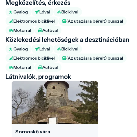
Megközelítés, érkezés
Gyalog
Lóval
Biciklivel
Elektromos biciklivel
(Az utazásra bérelt) busszal
Motorral
Autóval
Közlekedési lehetőségek a desztinációban
Gyalog
Lóval
Biciklivel
Elektromos biciklivel
(Az utazásra bérelt) busszal
Motorral
Autóval
Látnivalók, programok
Somoskő vára