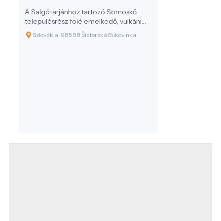
A Salgótarjánhoz tartozó Somoskő
településrész fölé emelkedő, vulkáni
kúpon álló Somoskő vára nemcsak egy
Szlovákia, 985 58 Šiatorská Bukovinka
középkori erődítmény romja, hanem a
magyar történelem és természet
különleges találkozási pontja. A vár és
környezete nemcsak történeti, hanem
geológiai és turisztikai szempontból is
kiemelkedő jelentőségű.