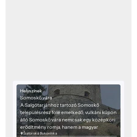
Helyszínek
Somoskő vára
A Salgótarjánhoz tartozó Somoskő
településrész fölé emelkedő, vulkáni kúpon
álló Somoskő vára nemcsak egy középkori
erődítmény romja, hanem a magyar
Šiatorská Bukovinka
történelem és természet különleges