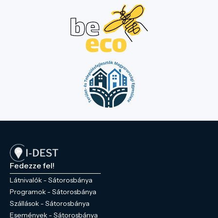
Fedezze fel!
Látnivalók - Sátorosbánya
Programok - Sátorosbánya
Szállások - Sátorosbánya
Események - Sátorosbánya