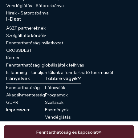
Vendéglátás - Sátorosbánya
Hírek - Sátorosbánya
I-Dest
ÁSZF partnereknek
Szolgáltatói kérdőív
Fenntarthatósági nyilatkozat
CROSSDEST
Karrier
Fenntarthatósági globális játék felhívás
E-learning - tanuljon tőlünk a fenntartható turizmusról
Irányelvek
Többre vágyik?
Fenntarthatóság
Látnivalók
Akadálymentesség
Programok
GDPR
Szállások
Impresszum
Események
Vendéglátás
Hírek
Fenntarthatóság és kapcsolat