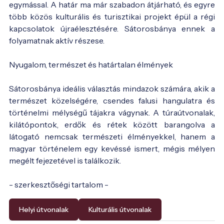
egymással. A határ ma már szabadon átjárható, és egyre
több közös kulturális és turisztikai projekt épül a régi
kapcsolatok újraélesztésére. Sátorosbánya ennek a
folyamatnak aktív részese.
Nyugalom, természet és határtalan élmények
Sátorosbánya ideális választás mindazok számára, akik a
természet közelségére, csendes falusi hangulatra és
történelmi mélységű tájakra vágynak. A túraútvonalak,
kilátópontok, erdők és rétek között barangolva a
látogató nemcsak természeti élményekkel, hanem a
magyar történelem egy kevéssé ismert, mégis mélyen
megélt fejezetével is találkozik.
- szerkesztőségi tartalom -
Helyi útvonalak
Kulturális útvonalak