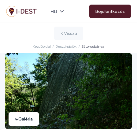
Ugrás
Bejelentkezés
a
tartalomra
Vissza
Kezdőoldal
/
Desztinációk
/
Sátorosbánya
Galéria