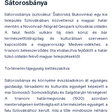
Sátorosbánya
Sátorosbánya (szlovákul: Šiatorská Bukovinka) egy kis
település Szlovákiában, közvetlenül a magyar határ
mentén, a Novohrad–Nógrád Geopark szlovákiai oldalán.
A falut festői vulkáni táj öleli körül, és bár
természetföldrajzilag és kulturálisan szervesen
kapcsolódik a magyarországi Medves-vidékhez, a
trianoni békeszerződés óta elválasztva fejlődött a határ
túlsó oldalán fekvő magyar településektől.
Történelmi tájegység, kettészakítva
Sátorosbánya és környéke évszázadokon át egységes
gazdasági, társadalmi és kulturális egységet képezett a
mai Somoskő, Somoskőújfalu és Salgótarján térségével.
A trianoni határmegvonás (1920) azonban
mesterségesen kettévágta ezt a természetes egységet: a
falu Szlovákiához került, míg a tőle mindössze néhány