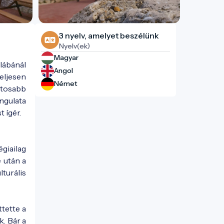
3 nyelv, amelyet beszélünk
Nyelv(ek)
Magyar
lábánál
Angol
eljesen
Német
ntosabb
ngulata
 ígér.
égiailag
 után a
turális
tette a
. Bár a