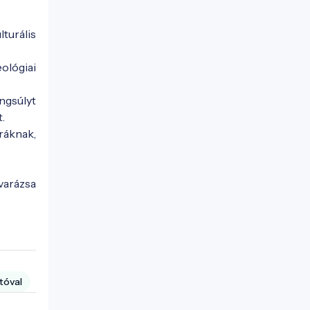
turális
ológiai
ngsúlyt
.
ráknak,
varázsa
tóval