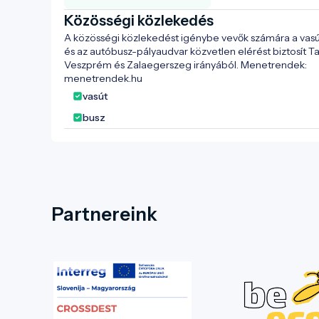
Közösségi közlekedés
A közösségi közlekedést igénybe vevők számára a vasú
és az autóbusz-pályaudvar közvetlen elérést biztosít Ta
Veszprém és Zalaegerszeg irányából. Menetrendek: 
menetrendek.hu
vasút
busz
Partnereink