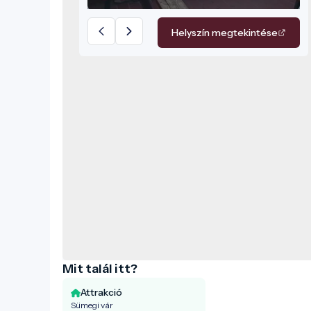
legfontosabb szimbólumává vált. Ma
nemcsak történelmi emlékhely,
Helyszín megtekintése
hanem az élő hagyományőrzés
központja is, ahol a középkor
mindennapjai minden nap újjáélednek.
Mit talál itt?
Attrakció
Sümegi vár