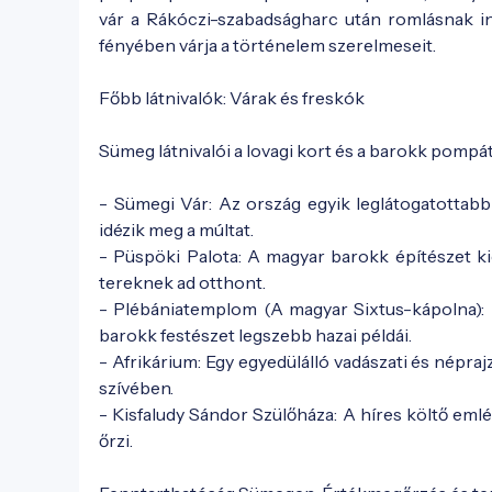
vár a Rákóczi-szabadságharc után romlásnak in
fényében várja a történelem szerelmeseit.
Főbb látnivalók: Várak és freskók
Sümeg látnivalói a lovagi kort és a barokk pompát
- Sümegi Vár: Az ország egyik leglátogatottabb
idézik meg a múltat.
- Püspöki Palota: A magyar barokk építészet ki
tereknek ad otthont.
- Plébániatemplom (A magyar Sixtus-kápolna): F
barokk festészet legszebb hazai példái.
- Afrikárium: Egy egyedülálló vadászati és néprajz
szívében.
- Kisfaludy Sándor Szülőháza: A híres költő eml
őrzi.