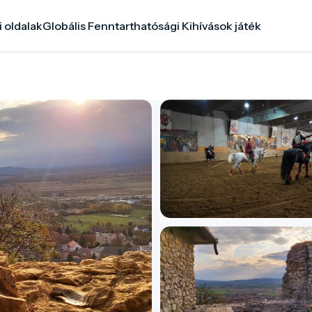
i oldalak
Globális Fenntarthatósági Kihívások játék