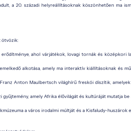
dult, a 20. századi helyreállításoknak köszönhetően ma ism
 ötvözik:
 erődítménye, ahol várjátékok, lovagi tornák és középkori 
emelkedő alkotása, amely ma interaktív kiállításoknak és mű
ranz Anton Maulbertsch világhírű freskói díszítik, amelyek
i gyűjtemény, amely Afrika élővilágát és kultúráját mutatja be
ékmúzeuma a város irodalmi múltját és a Kisfaludy-huszárok 