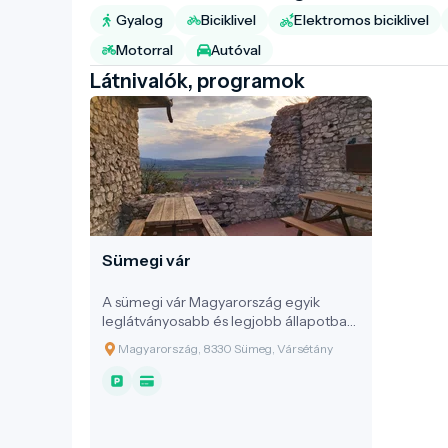
Gyalog
Biciklivel
Elektromos biciklivel
Motorral
Autóval
Látnivalók, programok
Sümegi vár
A sümegi vár Magyarország egyik
leglátványosabb és legjobb állapotban
fennmaradt középkori erődítménye,
Magyarország, 8330 Sümeg, Vársétány
amely egy kopár mészkőszikla tetején
magasodik a Balaton-felvidék és a
Kisalföld találkozásánál. A Balaton-
felvidék egyetlen olyan vára, amely a
török hódoltság alatt soha nem került