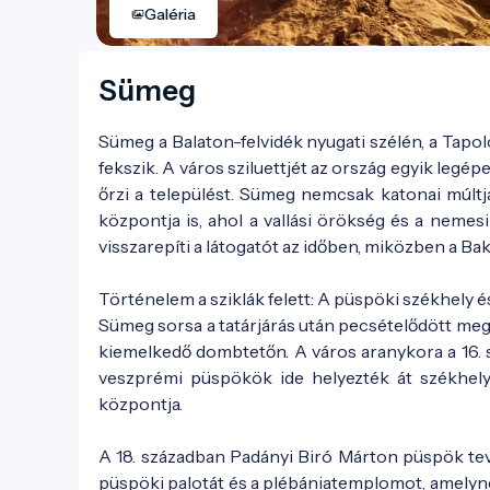
Galéria
Sümeg
Sümeg a Balaton-felvidék nyugati szélén, a Tapo
fekszik. A város sziluettjét az ország egyik le
őrzi a települést. Sümeg nemcsak katonai múlt
központja is, ahol a vallási örökség és a neme
visszarepíti a látogatót az időben, miközben a Ba
Történelem a sziklák felett: A püspöki székhely é
Sümeg sorsa a tatárjárás után pecsételődött meg,
kiemelkedő dombtetőn. A város aranykora a 16.
veszprémi püspökök ide helyezték át székhelyü
központja.
A 18. században Padányi Biró Márton püspök te
püspöki palotát és a plébániatemplomot, amelyne