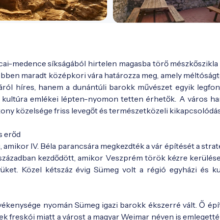
lcai-medence síkságából hirtelen magasba törő mészkőszikla 
gépebben maradt középkori vára határozza meg, amely méltóságt
járól híres, hanem a dunántúli barokk művészet egyik legfo
si kultúra emlékei lépten-nyomon tetten érhetők. A város ha
kony közelsége friss levegőt és természetközeli kikapcsolódást
s erőd
 amikor IV. Béla parancsára megkezdték a vár építését a strat
 században kezdődött, amikor Veszprém török kézre kerülése
ket. Közel kétszáz évig Sümeg volt a régió egyházi és kul
vékenysége nyomán Sümeg igazi barokk ékszerré vált. Ő épít
k freskói miatt a várost a magyar Weimar néven is emlegették