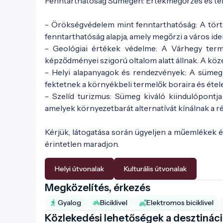
Fenntarthatóság Sümegen: Értékmegőrzés és t
- Örökségvédelem mint fenntarthatóság: A történ
fenntarthatóság alapja, amely megőrzi a város ide
- Geológiai értékek védelme: A Várhegy termé
képződményei szigorú oltalom alatt állnak. A köze
- Helyi alapanyagok és rendezvények: A sümeg
fektetnek a környékbeli termelők boraira és ételei
- Szelíd turizmus: Sümeg kiváló kiindulópontj
amelyek környezetbarát alternatívát kínálnak a r
Kérjük, látogatása során ügyeljen a műemlékek é
érintetlen maradjon.
Helyi útvonalak
Kulturális útvonalak
Megközelítés, érkezés
Gyalog
Biciklivel
Elektromos biciklivel
Közlekedési lehetőségek a desztinác