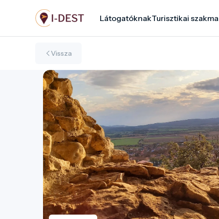
Ugrás
Látogatóknak
Turisztikai szakma
a
tartalomra
Vissza