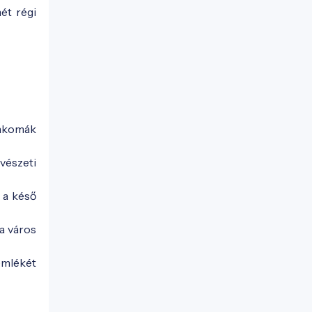
ét régi
lakomák
vészeti
 a késő
 a város
emlékét