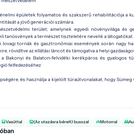
ermészetvédelem
elmi épületek folyamatos és szakszerű rehabilitációja a kul
ntitását a jövő generációi számára.
szetvédelmi terület, amelynek egyedi növényvilága és ge
li tanösvények a természet tiszteletére nevelik a látogatókat.
i lovagi tornák és gasztronómiai események során nagy ha
re, rövidítve az ellátási láncot és támogatva a helyi gazdaságot
a a Bakonyi és Balaton-felvidéki kerékpáros és gyalogos tú
égió felfedezéséhez.
pségére, és használja a kijelölt túraútvonalakat, hogy Sümeg 
Vasúttal
(Az utazásra bérelt) busszal
Motorral
Au
ióban