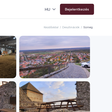
Bejelentkezés
Kezdőoldal
/
Desztinációk
/
Sümeg