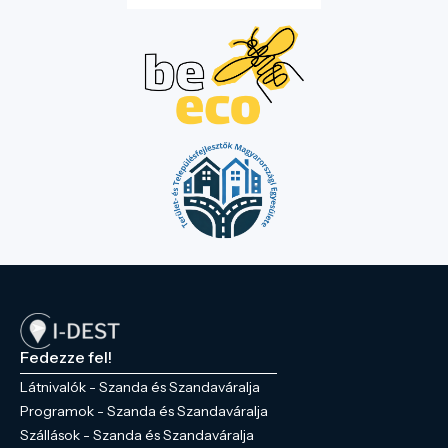
Fedezze fel!
Látnivalók - Szanda és Szandaváralja
Programok - Szanda és Szandaváralja
Szállások - Szanda és Szandaváralja