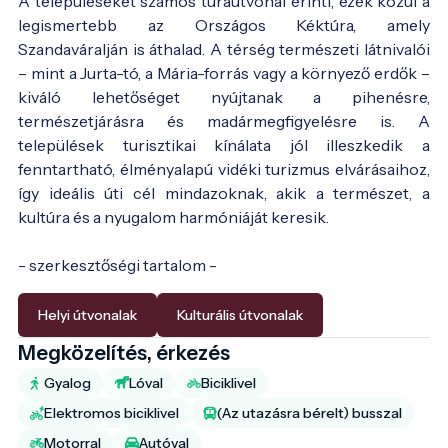
A településeket számos túraútvonal érinti, ezek közül a
legismertebb az Országos Kéktúra, amely
Szandaváralján is áthalad. A térség természeti látnivalói
– mint a Jurta-tó, a Mária-forrás vagy a környező erdők –
kiváló lehetőséget nyújtanak a pihenésre,
természetjárásra és madármegfigyelésre is. A
települések turisztikai kínálata jól illeszkedik a
fenntartható, élményalapú vidéki turizmus elvárásaihoz,
így ideális úti cél mindazoknak, akik a természet, a
kultúra és a nyugalom harmóniáját keresik.
- szerkesztőségi tartalom -
Helyi útvonalak
Kulturális útvonalak
Megközelítés, érkezés
Gyalog
Lóval
Biciklivel
Elektromos biciklivel
(Az utazásra bérelt) busszal
Motorral
Autóval