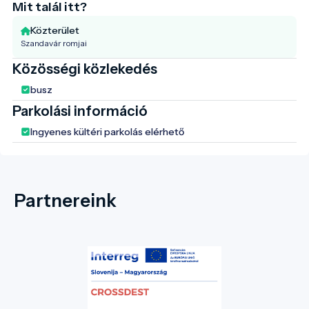
Mit talál itt?
Közterület
Szandavár romjai
Közösségi közlekedés
busz
Parkolási információ
Ingyenes kültéri parkolás elérhető
Partnereink