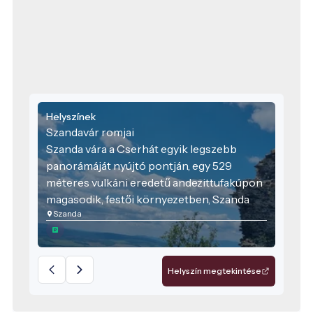
Helyszínek
Szandavár romjai
Szanda vára a Cserhát egyik legszebb
panorámáját nyújtó pontján, egy 529
méteres vulkáni eredetű andezittufakúpon
magasodik, festői környezetben, Szanda
Szanda
község határában. A várrom nemcsak
történelmi örökségünk része, hanem a
Novohrad–Nógrád Geopark egyik
látványos geotópja is, ahol a természeti
Helyszín megtekintése
értékek és a kulturális emlékek
harmonikusan találkoznak.