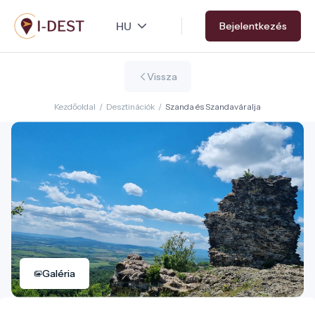
Ugrás
Bejelentkezés
a
tartalomra
Vissza
Kezdőoldal
/
Desztinációk
/
Szanda és Szandaváralja
Galéria