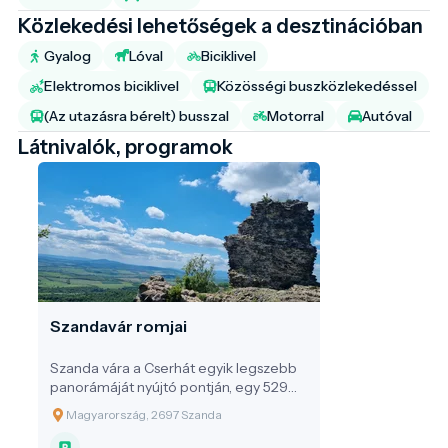
Közlekedési lehetőségek a desztinációban
Gyalog
Lóval
Biciklivel
Elektromos biciklivel
Közösségi buszközlekedéssel
(Az utazásra bérelt) busszal
Motorral
Autóval
Látnivalók, programok
Szandavár romjai
Szanda vára a Cserhát egyik legszebb
panorámáját nyújtó pontján, egy 529
méteres vulkáni eredetű
Magyarország, 2697 Szanda
andezittufakúpon magasodik, festői
környezetben, Szanda község