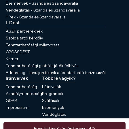
Események - Szanda és Szandaváralja
Vendéglátás - Szanda és Szandaváralja
Hírek - Szanda és Szandaváralja
I-Dest
ÁSZF partnereknek
Szolgáltatói kérdőív
Fenntarthatósági nyilatkozat
CROSSDEST
Karrier
Fenntarthatósági globális játék felhívás
E-learning - tanuljon tőlünk a fenntartható turizmusról
Irányelvek
Többre vágyik?
Fenntarthatóság
Látnivalók
Akadálymentesség
Programok
GDPR
Szállások
Impresszum
Események
Vendéglátás
Hírek
Fenntarthatóság és kapcsolat