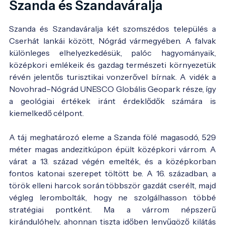
Szanda és Szandaváralja
Szanda és Szandaváralja két szomszédos település a
Cserhát lankái között, Nógrád vármegyében. A falvak
különleges elhelyezkedésük, palóc hagyományaik,
középkori emlékeik és gazdag természeti környezetük
révén jelentős turisztikai vonzerővel bírnak. A vidék a
Novohrad–Nógrád UNESCO Globális Geopark része, így
a geológiai értékek iránt érdeklődők számára is
kiemelkedő célpont.
A táj meghatározó eleme a Szanda fölé magasodó, 529
méter magas andezitkúpon épült középkori várrom. A
várat a 13. század végén emelték, és a középkorban
fontos katonai szerepet töltött be. A 16. században, a
török elleni harcok során többször gazdát cserélt, majd
végleg lerombolták, hogy ne szolgálhasson többé
stratégiai pontként. Ma a várrom népszerű
kirándulóhely, ahonnan tiszta időben lenyűgöző kilátás