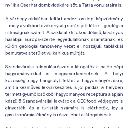
nyílik a Cserhát dombvidékére, sőt, a Tátra vonulataira is.
A várhegy oldalában feltárt andezitoszlop-képződmény
– mely a vulkáni tevékenység során jött létre – geológiai
ritkaságnak számít. A sziklafal 75 fokos dőlésű, látványos
hasábjai Európa-szerte egyedülállónak számítanak, és
külön geológiai tanösvény vezet el hozzájuk, táblákkal
bemutatva a terület vulkanikus múltját.
Szandaváralja településrészen a látogatók a palóc népi
hagyományokkal is megismerkedhetnek. A helyi
közösség nagy hangsúlyt fektet a hagyományőrzésre,
amit a kézműves lekvárkészítés is jól példáz. A helyben
termett gyümölcsökből hagyományos receptúra alapján
készülő Szandaváraljai lekvárok a GEOfood védjegyet is
elnyerték, és a turisták számára is elérhetők, így a
gasztronómiai élmény is része lehet a látogatásnak.