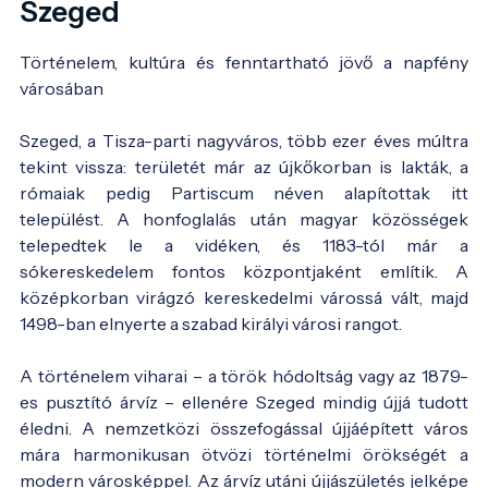
Szeged
Történelem, kultúra és fenntartható jövő a napfény
városában
Szeged, a Tisza-parti nagyváros, több ezer éves múltra
tekint vissza: területét már az újkőkorban is lakták, a
rómaiak pedig Partiscum néven alapítottak itt
települést. A honfoglalás után magyar közösségek
telepedtek le a vidéken, és 1183-tól már a
sókereskedelem fontos központjaként említik. A
középkorban virágzó kereskedelmi várossá vált, majd
1498-ban elnyerte a szabad királyi városi rangot.
A történelem viharai – a török hódoltság vagy az 1879-
es pusztító árvíz – ellenére Szeged mindig újjá tudott
éledni. A nemzetközi összefogással újjáépített város
mára harmonikusan ötvözi történelmi örökségét a
modern városképpel. Az árvíz utáni újjászületés jelképe