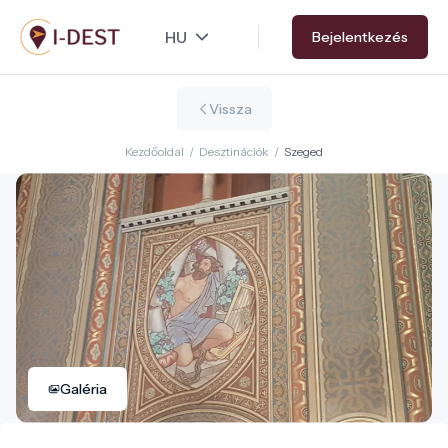
Ugrás
Bejelentkezés
a
tartalomra
Vissza
Kezdőoldal
/
Desztinációk
/
Szeged
Galéria