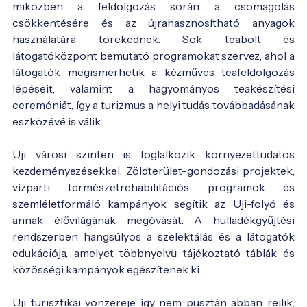
miközben a feldolgozás során a csomagolás
csökkentésére és az újrahasznosítható anyagok
használatára törekednek. Sok teabolt és
látogatóközpont bemutató programokat szervez, ahol a
látogatók megismerhetik a kézműves teafeldolgozás
lépéseit, valamint a hagyományos teakészítési
ceremóniát, így a turizmus a helyi tudás továbbadásának
eszközévé is válik.
Uji városi szinten is foglalkozik környezettudatos
kezdeményezésekkel. Zöldterület-gondozási projektek,
vízparti természetrehabilitációs programok és
szemléletformáló kampányok segítik az Uji-folyó és
annak élővilágának megóvását. A hulladékgyűjtési
rendszerben hangsúlyos a szelektálás és a látogatók
edukációja, amelyet többnyelvű tájékoztató táblák és
közösségi kampányok egészítenek ki.
Uji turisztikai vonzereje így nem pusztán abban rejlik,