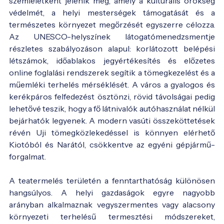
szemléletként jelenik meg, amely a kulturális örökség
védelmét, a helyi mesterségek támogatását és a
természetes környezet megőrzését egyszerre célozza.
Az UNESCO-helyszínek látogatómenedzsmentje
részletes szabályozáson alapul: korlátozott belépési
létszámok, időablakos jegyértékesítés és előzetes
online foglalási rendszerek segítik a tömegkezelést és a
műemléki terhelés mérséklését. A város a gyalogos és
kerékpáros felfedezést ösztönzi, rövid távolságai pedig
lehetővé teszik, hogy a fő látnivalók autóhasználat nélkül
bejárhatók legyenek. A modern vasúti összeköttetések
révén Uji tömegközlekedéssel is könnyen elérhető
Kiotóból és Narától, csökkentve az egyéni gépjármű-
forgalmat.
A teatermelés területén a fenntarthatóság különösen
hangsúlyos. A helyi gazdaságok egyre nagyobb
arányban alkalmaznak vegyszermentes vagy alacsony
környezeti terhelésű termesztési módszereket,