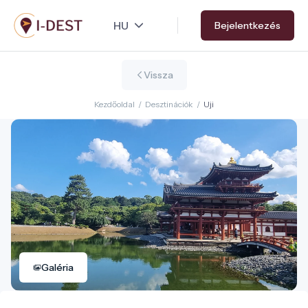
Ugrás
Bejelentkezés
a
tartalomra
Vissza
Kezdőoldal
/
Desztinációk
/
Uji
Galéria