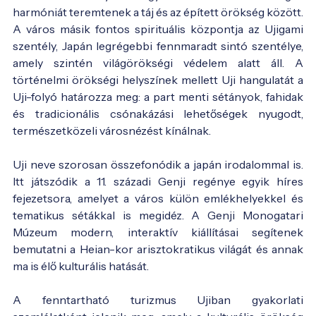
harmóniát teremtenek a táj és az épített örökség között.
A város másik fontos spirituális központja az Ujigami
szentély, Japán legrégebbi fennmaradt sintó szentélye,
amely szintén világörökségi védelem alatt áll. A
történelmi örökségi helyszínek mellett Uji hangulatát a
Uji-folyó határozza meg: a part menti sétányok, fahidak
és tradicionális csónakázási lehetőségek nyugodt,
természetközeli városnézést kínálnak.
Uji neve szorosan összefonódik a japán irodalommal is.
Itt játszódik a 11. századi Genji regénye egyik híres
fejezetsora, amelyet a város külön emlékhelyekkel és
tematikus sétákkal is megidéz. A Genji Monogatari
Múzeum modern, interaktív kiállításai segítenek
bemutatni a Heian-kor arisztokratikus világát és annak
ma is élő kulturális hatását.
A fenntartható turizmus Ujiban gyakorlati