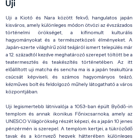
Uji
Uji a Kiotó és Nara között fekvő, hangulatos japán
kisváros, amely különleges módon ötvözi az évszázados
történelmi örökséget, a kifinomult kulturális
hagyományokat és a természetközeli élményeket. A
Japán-szerte világhírű zöld teájáról ismert település már
a 12. századtól kezdve meghatározó szerepet töltött be a
teatermesztés és teakészítés történetében. Az itt
előállított uji matcha és sencha ma is a japán teakultúra
csúcsát képviseli, és számos hagyományos teázó,
kézműves bolt és feldolgozó műhely látogatható a város
központjában.
Uji legismertebb látnivalója a 1053-ban épült Byōdō-in
templom és annak ikonikus Főnixcsarnoka, amely az
UNESCO Világörökség részét képezi, és a japán 10 jenes
pénzérmén is szerepel. A templom kertjei, a tükröződő
tavak és a környező hegyek hátterében különleges