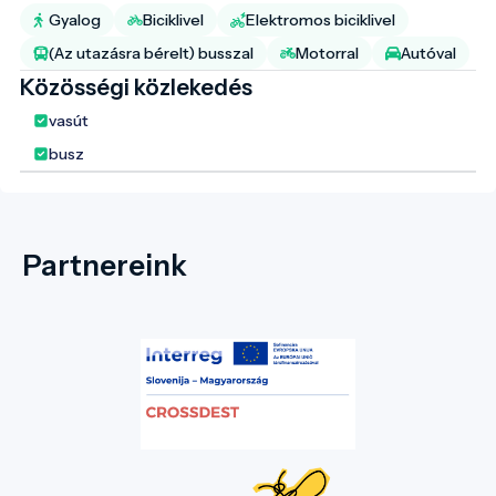
Gyalog
Biciklivel
Elektromos biciklivel
(Az utazásra bérelt) busszal
Motorral
Autóval
Közösségi közlekedés
vasút
busz
Partnereink