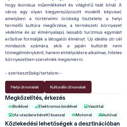
hogy ikonikus műemlékeket és világhírű teát kínál. A
város egy olyan kiegyensúlyozott modellt képvisel,
amelyben a történelmi örökség tisztelete, a helyi
termelői kultúra megőrzése, a természeti környezet
védelme és az élményalapú, lassabb turizmus egymást
erősítve formálják a látogatói élményt. Uji ideális úti cél
mindazok számára, akik a japán kultúrát nem
tömegélményként, hanem elmélyülésre alkalmas, hiteles
környezetben szeretnék megismerni.
- szerkesztőségi tartalom -
Helyi útvonalak
Kulturális útvonalak
Megközelítés, érkezés
Biciklivel
Elektromos biciklivel
Vasúttal
(Az utazásra bérelt) busszal
Motorral
Autóval
Közlekedési lehetőségek a desztinációban