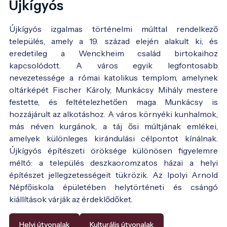
Újkígyós
Újkígyós izgalmas történelmi múlttal rendelkező
település, amely a 19. század elején alakult ki, és
eredetileg a Wenckheim család birtokaihoz
kapcsolódott. A város egyik legfontosabb
nevezetessége a római katolikus templom, amelynek
oltárképét Fischer Károly, Munkácsy Mihály mestere
festette, és feltételezhetően maga Munkácsy is
hozzájárult az alkotáshoz. A város környéki kunhalmok,
más néven kurgánok, a táj ősi múltjának emlékei,
amelyek különleges kirándulási célpontot kínálnak.
Újkígyós építészeti öröksége különösen figyelemre
méltó: a település deszkaoromzatos házai a helyi
építészet jellegzetességeit tükrözik. Az Ipolyi Arnold
Népfőiskola épületében helytörténeti és csángó
kiállítások várják az érdeklődőket.
Helyi útvonalak
Kulturális útvonalak