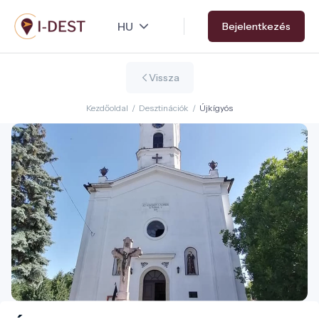
Ugrás
Bejelentkezés
a
tartalomra
Vissza
Kezdőoldal
/
Desztinációk
/
Újkígyós