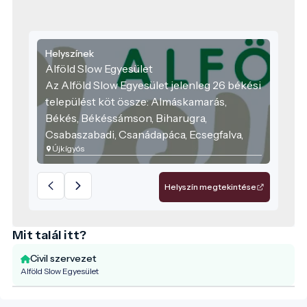
Helyszínek
Alföld Slow Egyesület
Az Alföld Slow Egyesület jelenleg 26 békési
települést köt össze: Almáskamarás,
Békés, Békéssámson, Biharugra,
Csabaszabadi, Csanádapáca, Ecsegfalva,
Újkígyós
Elek, Csorvás, Doboz, Gádoros,
Gyomaendrőd, Gyula, Kamut, Kardoskút,
Kevermes, Kétegyháza, Kondoros,
Helyszín megtekintése
Kunágota, Lőkösháza, Méhkerék,
Mezőkovácsháza, Nagykamarás, Sarkad,
Újkígyós, Vésztő.
Mit talál itt?
Civil szervezet
Alföld Slow Egyesület