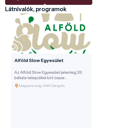
Látnivalók, programok
Alföld Slow Egyesület
Az Alföld Slow Egyesület jelenleg 26
békési települést köt össze:
Almáskamarás, Békés, Békéssámson,
Magyarország, 5661 Újkígyós
Biharugra, Csabaszabadi, Csanádapáca,
Ecsegfalva, Elek, Csorvás, Doboz,
Gádoros, Gyomaendrőd, Gyula, Kamut,
Kardoskút, Kevermes, Kétegyháza,
Kondoros, Kunágota, Lőkösháza,
Méhkerék, Mezőkovácsháza,
Nagykamarás, Sarkad, Újkígyós, Vésztő.