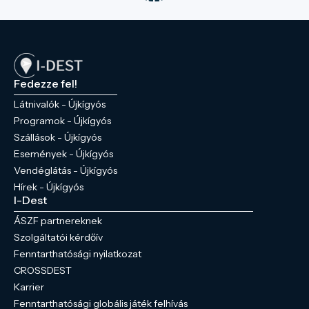
Fedezze fel!
Látnivalók - Újkígyós
Programok - Újkígyós
Szállások - Újkígyós
Események - Újkígyós
Vendéglátás - Újkígyós
Hírek - Újkígyós
I-Dest
ÁSZF partnereknek
Szolgáltatói kérdőív
Fenntarthatósági nyilatkozat
CROSSDEST
Karrier
Fenntarthatósági globális játék felhívás