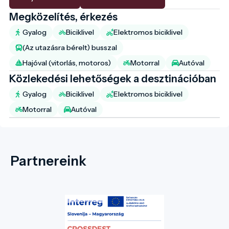
Megközelítés, érkezés
Gyalog
Biciklivel
Elektromos biciklivel
(Az utazásra bérelt) busszal
Hajóval (vitorlás, motoros)
Motorral
Autóval
Közlekedési lehetőségek a desztinációban
Gyalog
Biciklivel
Elektromos biciklivel
Motorral
Autóval
Partnereink