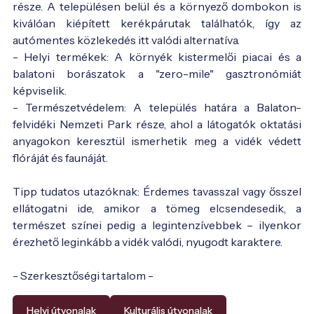
része. A településen belül és a környező dombokon is
kiválóan kiépített kerékpárutak találhatók, így az
autómentes közlekedés itt valódi alternatíva.
- Helyi termékek: A környék kistermelői piacai és a
balatoni borászatok a "zero-mile" gasztronómiát
képviselik.
- Természetvédelem: A település határa a Balaton-
felvidéki Nemzeti Park része, ahol a látogatók oktatási
anyagokon keresztül ismerhetik meg a vidék védett
flóráját és faunáját.
Tipp tudatos utazóknak: Érdemes tavasszal vagy ősszel
ellátogatni ide, amikor a tömeg elcsendesedik, a
természet színei pedig a legintenzívebbek – ilyenkor
érezhető leginkább a vidék valódi, nyugodt karaktere.
- Szerkesztőségi tartalom -
Helyi útvonalak
Kulturális útvonalak