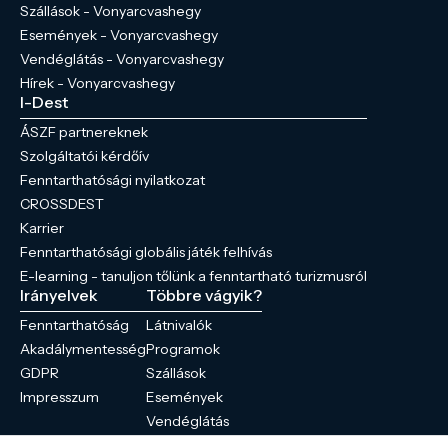
Szállások - Vonyarcvashegy
Események - Vonyarcvashegy
Vendéglátás - Vonyarcvashegy
Hírek - Vonyarcvashegy
I-Dest
ÁSZF partnereknek
Szolgáltatói kérdőív
Fenntarthatósági nyilatkozat
CROSSDEST
Karrier
Fenntarthatósági globális játék felhívás
E-learning - tanuljon tőlünk a fenntartható turizmusról
Irányelvek
Többre vágyik?
Fenntarthatóság
Látnivalók
Akadálymentesség
Programok
GDPR
Szállások
Impresszum
Események
Vendéglátás
Hírek