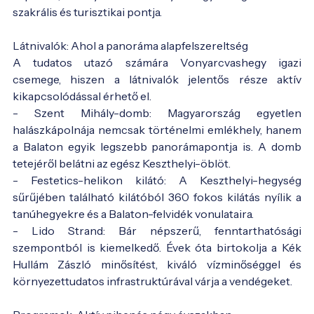
szakrális és turisztikai pontja.
Látnivalók: Ahol a panoráma alapfelszereltség
A tudatos utazó számára Vonyarcvashegy igazi
csemege, hiszen a látnivalók jelentős része aktív
kikapcsolódással érhető el.
- Szent Mihály-domb: Magyarország egyetlen
halászkápolnája nemcsak történelmi emlékhely, hanem
a Balaton egyik legszebb panorámapontja is. A domb
tetejéről belátni az egész Keszthelyi-öblöt.
- Festetics-helikon kilátó: A Keszthelyi-hegység
sűrűjében található kilátóból 360 fokos kilátás nyílik a
tanúhegyekre és a Balaton-felvidék vonulataira.
- Lido Strand: Bár népszerű, fenntarthatósági
szempontból is kiemelkedő. Évek óta birtokolja a Kék
Hullám Zászló minősítést, kiváló vízminőséggel és
környezettudatos infrastruktúrával várja a vendégeket.