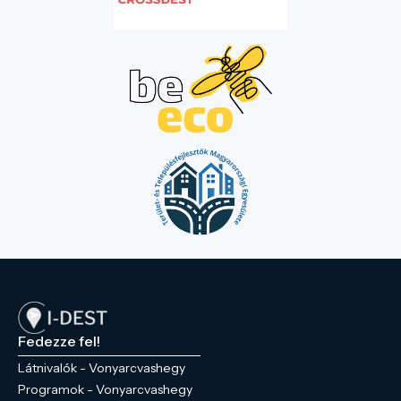
Fedezze fel!
Látnivalók - Vonyarcvashegy
Programok - Vonyarcvashegy