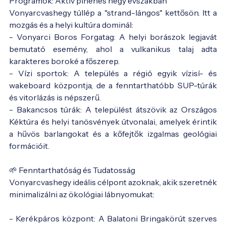
Programok: Aktív pihenés négy évszakban
Vonyarcvashegy túllép a "strand-lángos" kettősön. Itt a
mozgás és a helyi kultúra dominál:
- Vonyarci Boros Forgatag: A helyi borászok legjavát
bemutató esemény, ahol a vulkanikus talaj adta
karakteres boroké a főszerep.
- Vízi sportok: A település a régió egyik vízisí- és
wakeboard központja, de a fenntarthatóbb SUP-túrák
és vitorlázás is népszerű.
- Bakancsos túrák: A települést átszövik az Országos
Kéktúra és helyi tanösvények útvonalai, amelyek érintik
a hűvös barlangokat és a kőfejtők izgalmas geológiai
formációit.
🌱 Fenntarthatóság és Tudatosság
Vonyarcvashegy ideális célpont azoknak, akik szeretnék
minimalizálni az ökológiai lábnyomukat:
- Kerékpáros központ: A Balatoni Bringakörút szerves