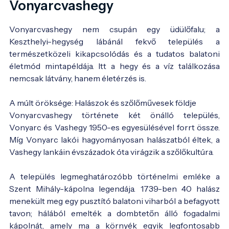
Vonyarcvashegy
Vonyarcvashegy nem csupán egy üdülőfalu; a
Keszthelyi-hegység lábánál fekvő település a
természetközeli kikapcsolódás és a tudatos balatoni
életmód mintapéldája. Itt a hegy és a víz találkozása
nemcsak látvány, hanem életérzés is.
A múlt öröksége: Halászok és szőlőművesek földje
Vonyarcvashegy története két önálló település,
Vonyarc és Vashegy 1950-es egyesülésével forrt össze.
Míg Vonyarc lakói hagyományosan halászatból éltek, a
Vashegy lankáin évszázadok óta virágzik a szőlőkultúra.
A település legmeghatározóbb történelmi emléke a
Szent Mihály-kápolna legendája. 1739-ben 40 halász
menekült meg egy pusztító balatoni viharból a befagyott
tavon; hálából emelték a dombtetőn álló fogadalmi
kápolnát, amely ma a környék egyik legfontosabb