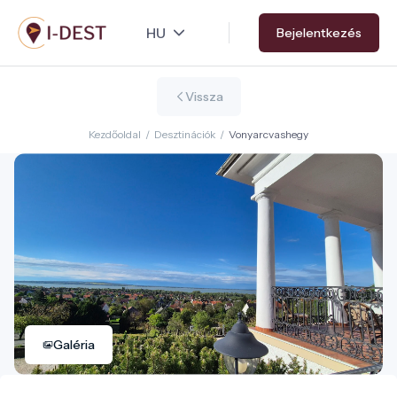
Ugrás
Bejelentkezés
a
tartalomra
Vissza
Kezdőoldal
/
Desztinációk
/
Vonyarcvashegy
Galéria