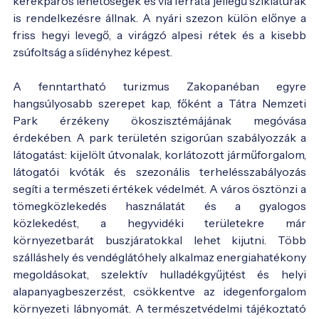
kerékpáros lehetőségek és via ferrata jellegű sziklatúrák
is rendelkezésre állnak. A nyári szezon külön előnye a
friss hegyi levegő, a virágzó alpesi rétek és a kisebb
zsúfoltság a síidényhez képest.
A fenntartható turizmus Zakopanéban egyre
hangsúlyosabb szerepet kap, főként a Tátra Nemzeti
Park érzékeny ökoszisztémájának megóvása
érdekében. A park területén szigorúan szabályozzák a
látogatást: kijelölt útvonalak, korlátozott járműforgalom,
látogatói kvóták és szezonális terhelésszabályozás
segíti a természeti értékek védelmét. A város ösztönzi a
tömegközlekedés használatát és a gyalogos
közlekedést, a hegyvidéki területekre már
környezetbarát buszjáratokkal lehet kijutni. Több
szálláshely és vendéglátóhely alkalmaz energiahatékony
megoldásokat, szelektív hulladékgyűjtést és helyi
alapanyagbeszerzést, csökkentve az idegenforgalom
környezeti lábnyomát. A természetvédelmi tájékoztató