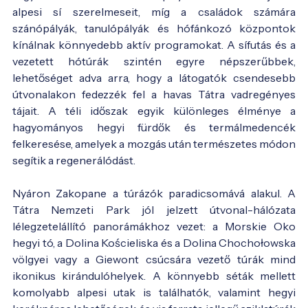
alpesi sí szerelmeseit, míg a családok számára
szánópályák, tanulópályák és hófánkozó központok
kínálnak könnyedebb aktív programokat. A sífutás és a
vezetett hótúrák szintén egyre népszerűbbek,
lehetőséget adva arra, hogy a látogatók csendesebb
útvonalakon fedezzék fel a havas Tátra vadregényes
tájait. A téli időszak egyik különleges élménye a
hagyományos hegyi fürdők és termálmedencék
felkeresése, amelyek a mozgás után természetes módon
segítik a regenerálódást.
Nyáron Zakopane a túrázók paradicsomává alakul. A
Tátra Nemzeti Park jól jelzett útvonal-hálózata
lélegzetelállító panorámákhoz vezet: a Morskie Oko
hegyi tó, a Dolina Kościeliska és a Dolina Chochołowska
völgyei vagy a Giewont csúcsára vezető túrák mind
ikonikus kirándulóhelyek. A könnyebb séták mellett
komolyabb alpesi utak is találhatók, valamint hegyi