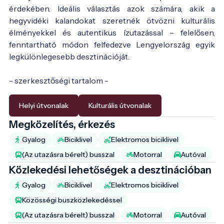
érdekében. Ideális választás azok számára, akik a
hegyvidéki kalandokat szeretnék ötvözni kulturális
élményekkel és autentikus ízutazással – felelősen,
fenntartható módon felfedezve Lengyelország egyik
legkülönlegesebb desztinációját.
- szerkesztőségi tartalom -
Helyi útvonalak
Kulturális útvonalak
Megközelítés, érkezés
Gyalog
Biciklivel
Elektromos biciklivel
(Az utazásra bérelt) busszal
Motorral
Autóval
Közlekedési lehetőségek a desztinációban
Gyalog
Biciklivel
Elektromos biciklivel
Közösségi buszközlekedéssel
(Az utazásra bérelt) busszal
Motorral
Autóval