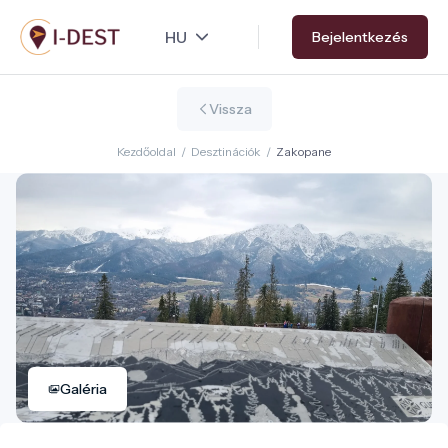
Ugrás
Bejelentkezés
a
tartalomra
Vissza
Kezdőoldal
/
Desztinációk
/
Zakopane
Galéria