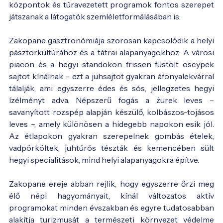
központok és túravezetett programok fontos szerepet
játszanak a látogatók szemléletformálásában is.
Zakopane gasztronómiája szorosan kapcsolódik a helyi
pásztorkultúrához és a tátrai alapanyagokhoz. A városi
piacon és a hegyi standokon frissen füstölt oscypek
sajtot kínálnak – ezt a juhsajtot gyakran áfonyalekvárral
tálalják, ami egyszerre édes és sós, jellegzetes hegyi
ízélményt adva. Népszerű fogás a żurek leves –
savanyított rozspép alapján készülő, kolbászos-tojásos
leves –, amely különösen a hidegebb napokon esik jól.
Az étlapokon gyakran szerepelnek gombás ételek,
vadpörköltek, juhtúrós tészták és kemencében sült
hegyi specialitások, mind helyi alapanyagokra építve.
Zakopane ereje abban rejlik, hogy egyszerre őrzi meg
élő népi hagyományait, kínál változatos aktív
programokat minden évszakban és egyre tudatosabban
alakítja turizmusát a természeti környezet védelme