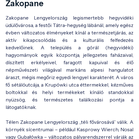
Zakopane
Zakopane Lengyelország legismertebb hegyvidéki
üdülővárosa, a festői Tátra-hegység lábánál, amely egész
évben változatos élményeket kínál a természetjárás, az
aktív kikapcsolódás és a kulturális felfedezés
kedvelőinek. A település a górál (hegyvidéki)
hagyományok egyik központja, jellegzetes faházaival,
díszített erkélyeivel, faragott kapuival és élő
népművészeti világával markáns alpesi hangulatot
áraszt, mégis megőriz egyedi lengyel karakterét. A város
fő sétálóutcája, a Krupówki utca éttermekkel, kézműves
boltokkal és helyi termékeket kínáló standokkal
nyüzsög, és természetes találkozási pontja a
látogatóknak.
Télen Zakopane Lengyelország „téli fővárosává” válik. A
környék sícentrumai – például Kasprowy Wierch, Nosal
vagy Gubałówka – változatos pályarendszerrel várják az