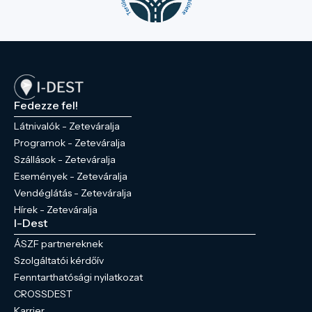
Fedezze fel!
Látnivalók - Zeteváralja
Programok - Zeteváralja
Szállások - Zeteváralja
Események - Zeteváralja
Vendéglátás - Zeteváralja
Hírek - Zeteváralja
I-Dest
ÁSZF partnereknek
Szolgáltatói kérdőív
Fenntarthatósági nyilatkozat
CROSSDEST
Karrier