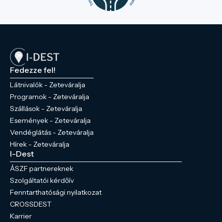
Fedezze fel!
Látnivalók - Zeteváralja
Programok - Zeteváralja
Szállások - Zeteváralja
Események - Zeteváralja
Vendéglátás - Zeteváralja
Hírek - Zeteváralja
I-Dest
ÁSZF partnereknek
Szolgáltatói kérdőív
Fenntarthatósági nyilatkozat
CROSSDEST
Karrier