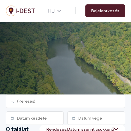
Ugrás
Bejelentkezés
a
tartalomra
0 találat
Rendezés: