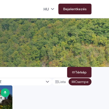
Bejelentkezés
Térkép
Lista
Csempe