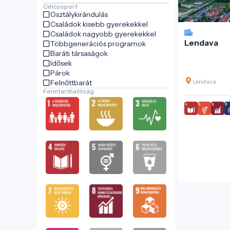
Célcsoport
Osztálykirándulás
Családok kisebb gyerekekkel
Családok nagyobb gyerekekkel
Lendava
Többgenerációs programok
Baráti társaságok
Idősek
Párok
Lendava
Felnőttbarát
Fenntarthatóság