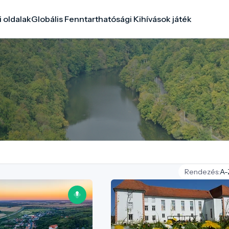
i oldalak
Globális Fenntarthatósági Kihívások játék
Rendezés: