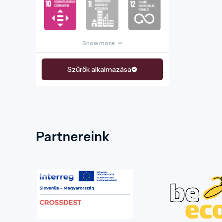
Show more
Szűrők alkalmazása
Partnereink