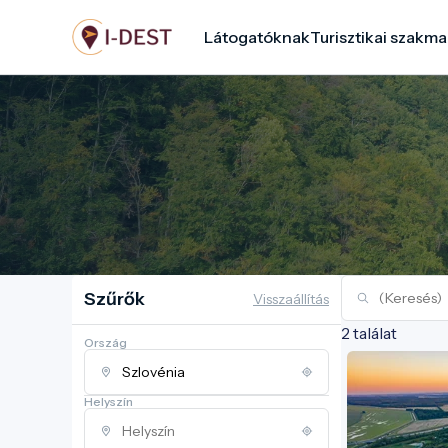
Ugrás
Látogatóknak
Turisztikai szakma
a
tartalomra
Szűrők
Visszaállítás
2 találat
Ország
Helyszín