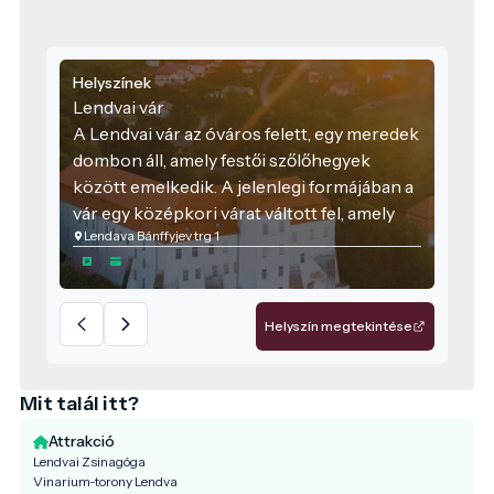
Helyszínek
Lendvai vár
A Lendvai vár az óváros felett, egy meredek
dombon áll, amely festői szőlőhegyek
között emelkedik. A jelenlegi formájában a
vár egy középkori várat váltott fel, amely
Lendava Bánffyjev trg 1
pontosan ezen a helyen állt. Az eredeti
várat a 12. században építették, amiről a
várkápolna freskói tanúskodnak. Az évek
során a vár többször is megváltoztatta
Helyszín megtekintése
megjelenését, különösen a Bánffy család
uralkodása alatt. Ebben az időszakban
török támadások sújtották a környéket, de
Mit talál itt?
a törököknek sosem sikerült elfoglalniuk a
Attrakció
lendvai várat. A támadások során a vár
Lendvai Zsinagóga
jelentős károkat szenvedett, ezért az
Vinarium-torony Lendva