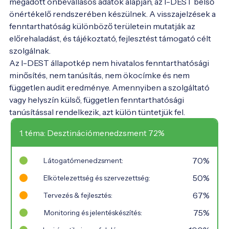
megadott önbevallásos adatok alapján, az I-DEST belső
önértékelő rendszerében készülnek. A visszajelzések a
fenntarthatóság különböző területein mutatják az
előrehaladást, és tájékoztató, fejlesztést támogató célt
szolgálnak.
Az I-DEST állapotkép nem hivatalos fenntarthatósági
minősítés, nem tanúsítás, nem ökocímke és nem
független audit eredménye. Amennyiben a szolgáltató
vagy helyszín külső, független fenntarthatósági
tanúsítással rendelkezik, azt külön tüntetjük fel.
1. téma: Desztinációmenedzsment 72%
70%
Látogatómenedzsment:
50%
Elkötelezettség és szervezettség:
67%
Tervezés & fejlesztés:
75%
Monitoring és jelentéskészítés: