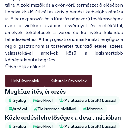
tájra. A zöld mezők és a gyönyörű természet ölelésében
Lendva kiváló úti cél az aktív pihenést kedvelők számára
is. A kerékpározás és a túrázás népszerű tevékenységek
ezen a vidéken, számos ösvénnyel és mellékúttal,
amelyek tökéletesek a város és környéke kalandos
felfedezéséhez. A helyi gasztronómiai kínálat lenyűgöz a
régió gasztronómiai történetét tükröző ételek széles
választékával, amelyek közül a legismertebb
kétségtelenül a bogrács.
Üdvözöljük nálunk!
Helyi útvonalak
Kulturális útvonalak
Megközelítés, érkezés
Gyalog
Biciklivel
(Az utazásra bérelt) busszal
Autóval
Elektromos biciklivel
Motorral
Közlekedési lehetőségek a desztinációban
Gyalog
Biciklivel
(Az utazásra bérelt) busszal