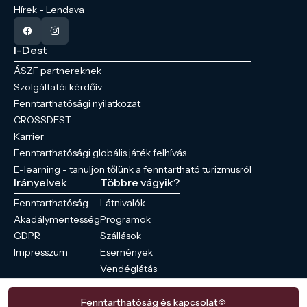
Hírek - Lendava
I-Dest
ÁSZF partnereknek
Szolgáltatói kérdőív
Fenntarthatósági nyilatkozat
CROSSDEST
Karrier
Fenntarthatósági globális játék felhívás
E-learning - tanuljon tőlünk a fenntartható turizmusról
Irányelvek
Többre vágyik?
Fenntarthatóság
Látnivalók
Akadálymentesség
Programok
GDPR
Szállások
Impresszum
Események
Vendéglátás
Hírek
Fenntarthatóság és kapcsolat