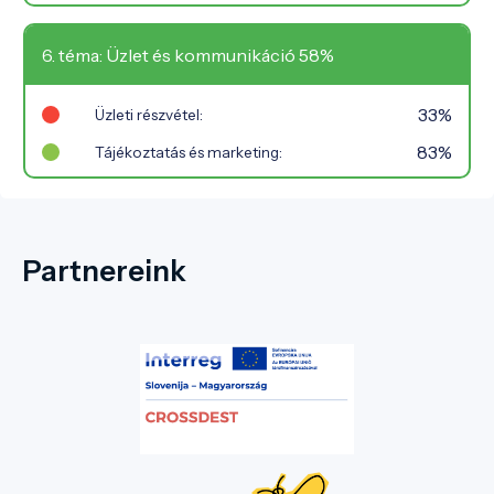
6. téma: Üzlet és kommunikáció 58%
33%
Üzleti részvétel:
83%
Tájékoztatás és marketing:
Partnereink