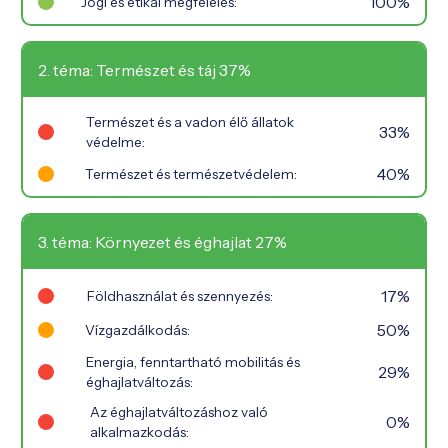
100%
Jogi és etikai megfelelés:
2. téma: Természet és táj 37%
Természet és a vadon élő állatok
33%
védelme:
40%
Természet és természetvédelem:
3. téma: Környezet és éghajlat 27%
17%
Földhasználat és szennyezés:
50%
Vízgazdálkodás:
Energia, fenntartható mobilitás és
29%
éghajlatváltozás:
Az éghajlatváltozáshoz való
0%
alkalmazkodás: