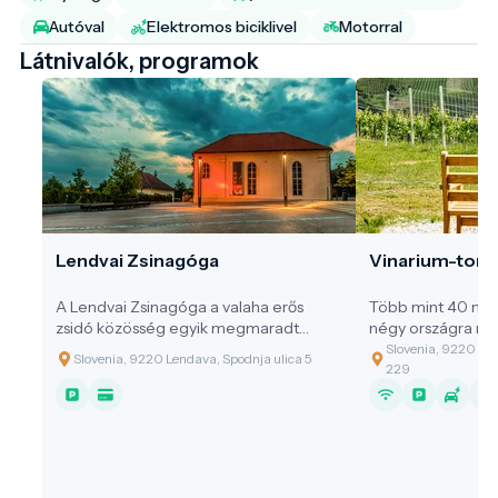
Autóval
Elektromos biciklivel
Motorral
Látnivalók, programok
Lendvai Zsinagóga
Vinarium-toro
A Lendvai Zsinagóga a valaha erős
Több mint 40 méte
zsidó közösség egyik megmaradt
négy országra nyíl
emlékműve, amely egészen a második
Lendva kilátótoro
Slovenia, 9220 Le
Slovenia, 9220 Lendava, Spodnja ulica 5
világháborúig Lendva városának
és 360 fokos pano
229
fejlődési motorja volt.
változatos tájra, 
dombságtól, ahol 
egészen a Mura vi
lenyűgöző kilátást
Magyarország, Ho
Ausztria síkságair