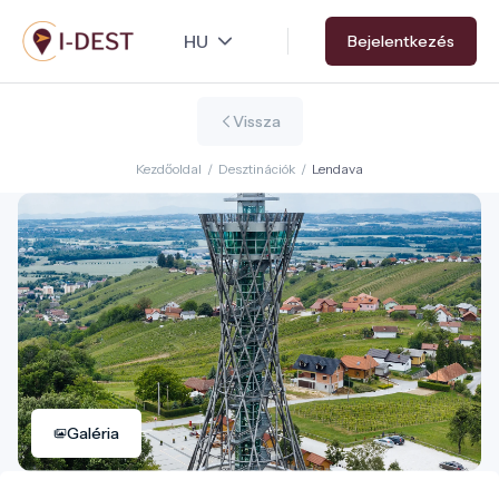
Ugrás
Bejelentkezés
a
tartalomra
Vissza
Kezdőoldal
/
Desztinációk
/
Lendava
Galéria