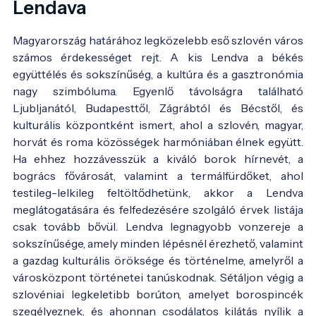
Lendava
Magyarország határához legközelebb eső szlovén város
számos érdekességet rejt. A kis Lendva a békés
együttélés és sokszínűség, a kultúra és a gasztronómia
nagy szimbóluma. Egyenlő távolságra található
Ljubljanától, Budapesttől, Zágrábtól és Bécstől, és
kulturális központként ismert, ahol a szlovén, magyar,
horvát és roma közösségek harmóniában élnek együtt.
Ha ehhez hozzávesszük a kiváló borok hírnevét, a
bogrács fővárosát, valamint a termálfürdőket, ahol
testileg-lelkileg feltöltődhetünk, akkor a Lendva
meglátogatására és felfedezésére szolgáló érvek listája
csak tovább bővül. Lendva legnagyobb vonzereje a
sokszínűsége, amely minden lépésnél érezhető, valamint
a gazdag kulturális öröksége és történelme, amelyről a
városközpont történetei tanúskodnak. Sétáljon végig a
szlovéniai legkeletibb borúton, amelyet borospincék
szegélyeznek, és ahonnan csodálatos kilátás nyílik a