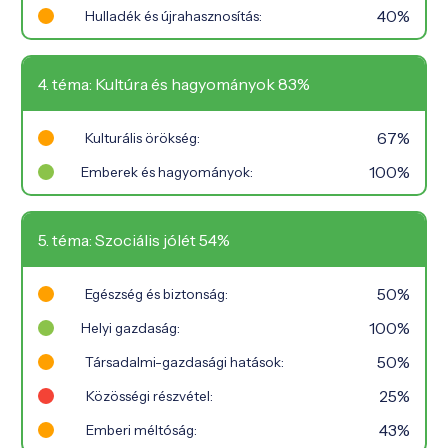
40%
Hulladék és újrahasznosítás:
4. téma: Kultúra és hagyományok 83%
67%
Kulturális örökség:
100%
Emberek és hagyományok:
5. téma: Szociális jólét 54%
50%
Egészség és biztonság:
100%
Helyi gazdaság:
50%
Társadalmi-gazdasági hatások:
25%
Közösségi részvétel:
43%
Emberi méltóság: