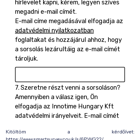
Kitöltöm a kérdőívet:
https://www.smartsurvey.co.uk/s/6PWG22/