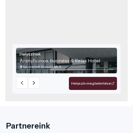
Helyszínek
Aranyhomok Business & Relax Hotel
Kecskemét Kossuth tér 3
Helyszín megtekintése
Partnereink