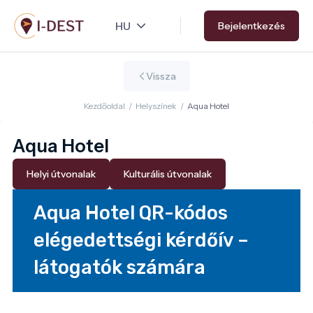
Ugrás
Bejelentkezés
a
tartalomra
Vissza
Kezdőoldal
/
Helyszínek
/
Aqua Hotel
Aqua Hotel
Helyi útvonalak
Kulturális útvonalak