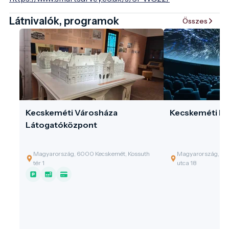
Látnivalók, programok
Összes
Kecskeméti Városháza
Kecskeméti Pl
Látogatóközpont
Magyarország, 6000 Kecskemét, Kossuth
Magyarország, 60
tér 1
utca 18