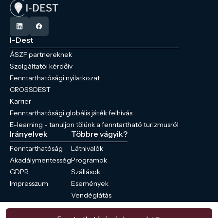
I-Dest
ÁSZF partnereknek
Szolgáltatói kérdőív
Fenntarthatósági nyilatkozat
CROSSDEST
Karrier
Fenntarthatósági globális játék felhívás
E-learning - tanuljon tőlünk a fenntartható turizmusról
Irányelvek
Többre vágyik?
Fenntarthatóság
Látnivalók
Akadálymentesség
Programok
GDPR
Szállások
Impresszum
Események
Vendéglátás
Hírek