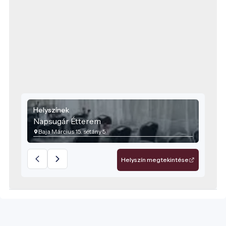
Helyszínek
Napsugár Étterem
Baja Március 15. sétány 5
Helyszín megtekintése