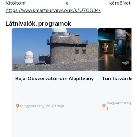
Kitöltöm a kérdőívet:
https://www.smartsurvey.co.uk/s/U7GG34/
Látnivalók, programok
Bajai Obszervatórium Alapítvány
Türr István M
Magyarország, 650
Magyarország, 6500 Baja
1