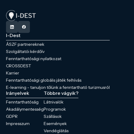
I-Dest
ÁSZF partnereknek
Szolgáltatói kérdőív
Fenntarthatósági nyilatkozat
CROSSDEST
Karrier
Fenntarthatósági globális játék felhívás
E-learning - tanuljon tőlünk a fenntartható turizmusról
Irányelvek
Többre vágyik?
Fenntarthatóság
Látnivalók
Akadálymentesség
Programok
GDPR
Szállások
Impresszum
Események
Vendéglátás