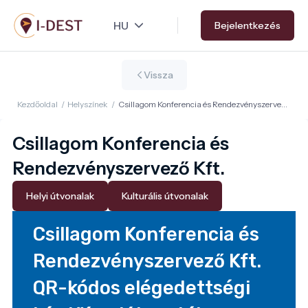
Ugrás
Bejelentkezés
a
tartalomra
Vissza
Kezdőoldal
/
Helyszínek
/
Csillagom Konferencia és Rendezvényszervező
Kft.
Csillagom Konferencia és
Rendezvényszervező Kft.
Helyi útvonalak
Kulturális útvonalak