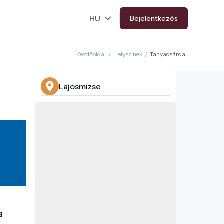
Bejelentkezés
Kezdőoldal
/
Helyszínek
/
Tanyacsárda
Lajosmizse