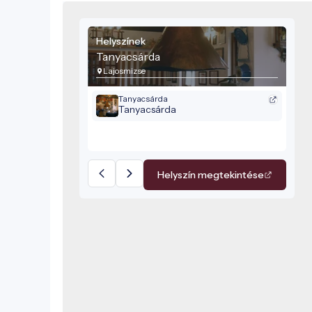
Helyszínek
Tanyacsárda
Lajosmizse
Tanyacsárda
Tanyacsárda
Helyszín megtekintése