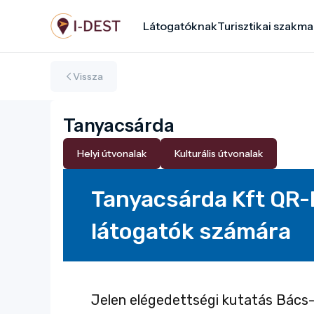
Ugrás
Látogatóknak
Turisztikai szakma
a
tartalomra
Vissza
Tanyacsárda
Helyi útvonalak
Kulturális útvonalak