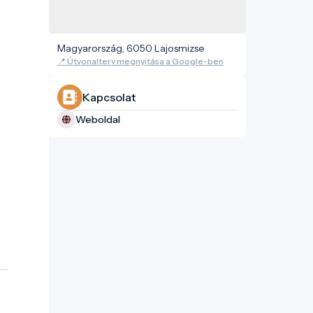
Magyarország, 6050 Lajosmizse
📍 Útvonalterv megnyitása a Google-ben
Kapcsolat
Weboldal