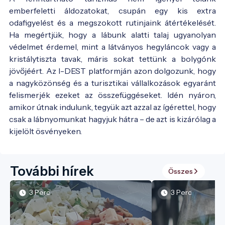
emberfeletti áldozatokat, csupán egy kis extra
odafigyelést és a megszokott rutinjaink átértékelését.
Ha megértjük, hogy a lábunk alatti talaj ugyanolyan
védelmet érdemel, mint a látványos hegyláncok vagy a
kristálytiszta tavak, máris sokat tettünk a bolygónk
jövőjéért. Az I-DEST platformján azon dolgozunk, hogy
a nagyközönség és a turisztikai vállalkozások egyaránt
felismerjék ezeket az összefüggéseket. Idén nyáron,
amikor útnak indulunk, tegyük azt azzal az ígérettel, hogy
csak a lábnyomunkat hagyjuk hátra – de azt is kizárólag a
kijelölt ösvényeken.
További hírek
Összes
3 Perc
3 Perc