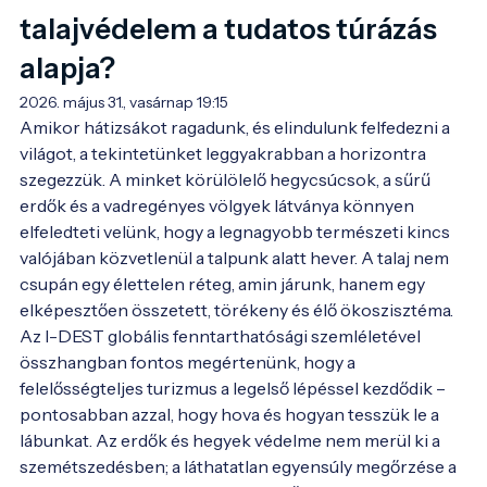
talajvédelem a tudatos túrázás
alapja?
2026. május 31., vasárnap 19:15
Amikor hátizsákot ragadunk, és elindulunk felfedezni a 
világot, a tekintetünket leggyakrabban a horizontra 
szegezzük. A minket körülölelő hegycsúcsok, a sűrű 
erdők és a vadregényes völgyek látványa könnyen 
elfeledteti velünk, hogy a legnagyobb természeti kincs 
valójában közvetlenül a talpunk alatt hever. A talaj nem 
csupán egy élettelen réteg, amin járunk, hanem egy 
elképesztően összetett, törékeny és élő ökoszisztéma. 
Az I-DEST globális fenntarthatósági szemléletével 
összhangban fontos megértenünk, hogy a 
felelősségteljes turizmus a legelső lépéssel kezdődik – 
pontosabban azzal, hogy hova és hogyan tesszük le a 
lábunkat. Az erdők és hegyek védelme nem merül ki a 
szemétszedésben; a láthatatlan egyensúly megőrzése a 