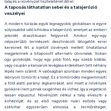
talaj és a növényzet tiszteleténél dől el.
A taposás láthatatlan sebei és a talajerózió
veszélyei
A modern túrázás egyik legnagyobb, globálisan is egyre
súlyosabbá váló kihívása a talajerózió, amelyet az emberi
jelenlét drasztikusan felgyorsít. Amikor egy-egy
népszerűbb természeti desztinációt látogatók ezrei
keresnek fel, a kijelölt ösvények mellett óhatatlanul
megjelennek a kitaposott alternatív útvonalak. Sokan
úgy gondolják, hogy egy jobb fotó, egy szebb kilátás,
vagy csupán a kanyarok levágása érdekében tett néhány
lépés nem számít. A valóságban azonban minden egyes
lábnyom tömöríti a talajt. Ez a tömörödés megsemmisíti
a föld alatti parányi légkamrákat, ami miatt a növények
gyökerei nem jutnak oxigénhez és vízhez, így a vegetáció
lassan elpusztul. Növényzet nélkül a talaj elveszíti a
kohézióját, és az első nagyobb nyári esőzés vagy
szélvihar egyszerűen elmossa a termőréteget,