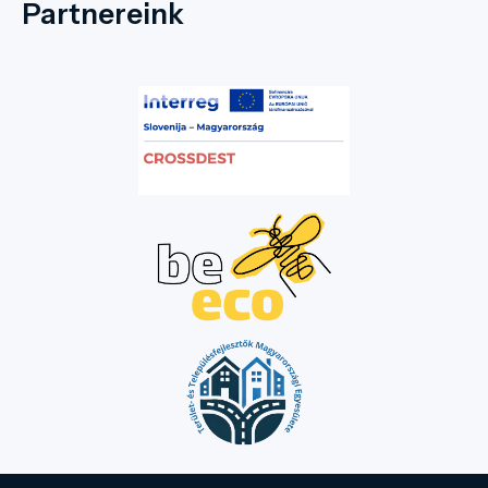
Európa legsikereseb
Partnereink
Mallorcától Máltáig,
Santoriniig – elérték 
túlturizmus (overtou
szélsőséges nyári h
összefonódása olyan 
amire felelős utazó
csukhatjuk be a sze