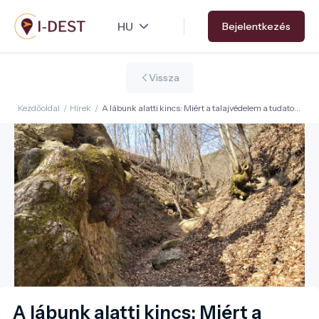
Ugrás
Bejelentkezés
a
tartalomra
Vissza
Kezdőoldal
/
Hírek
/
A lábunk alatti kincs: Miért a talajvédelem a tudatos
túrázás alapja?
A lábunk alatti kincs: Miért a