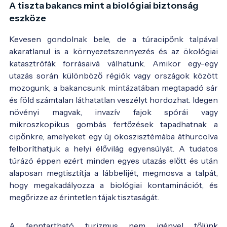
A tiszta bakancs mint a biológiai biztonság
eszköze
Kevesen gondolnak bele, de a túracipőnk talpával
akaratlanul is a környezetszennyezés és az ökológiai
katasztrófák forrásaivá válhatunk. Amikor egy-egy
utazás során különböző régiók vagy országok között
mozogunk, a bakancsunk mintázatában megtapadó sár
és föld számtalan láthatatlan veszélyt hordozhat. Idegen
növényi magvak, invazív fajok spórái vagy
mikroszkopikus gombás fertőzések tapadhatnak a
cipőnkre, amelyeket egy új ökoszisztémába áthurcolva
felboríthatjuk a helyi élővilág egyensúlyát. A tudatos
túrázó éppen ezért minden egyes utazás előtt és után
alaposan megtisztítja a lábbelijét, megmosva a talpát,
hogy megakadályozza a biológiai kontaminációt, és
megőrizze az érintetlen tájak tisztaságát.
A fenntartható turizmus nem igényel tőlünk