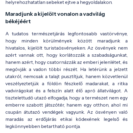
helyrehozhatatlan sebeket ejtve a hegyoldalakon.
Maradjunk a kijelölt vonalon a vadvilág
békéjéért
A tudatos természetjárás legfontosabb vastörvénye,
hogy minden körülmények között maradjunk a
hivatalos, kijelölt turistaösvényeken. Az ösvények nem
azért vannak ott, hogy korlátozzák a szabadságunkat,
hanem azért, hogy csatornázzák az emberi jelenlétet, és
megóvják a vadon többi részét. Ha letérünk a jelzett
utakról, nemcsak a talajt pusztítjuk, hanem közvetlenül
veszélyeztetjük a földön fészkelő madarakat, a ritka
vadvirágokat és a felszín alatt élő apró állatvilágot. A
tisztelettudó utazó elfogadja, hogy a természet nem egy
emberre szabott játszótér, hanem egy otthon, ahol mi
csupán átutazó vendégek vagyunk. Az ösvényen való
maradás az erdőjárás etikai kódexének legelső és
legkönnyebben betartható pontja.