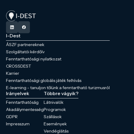
I-Dest
ÁSZF partnereknek
Szolgáltatói kérdőív
Fenntarthatósági nyilatkozat
CROSSDEST
Karrier
Fenntarthatósági globális játék felhívás
E-learning - tanuljon tőlünk a fenntartható turizmusról
Irányelvek
Többre vágyik?
Fenntarthatóság
Látnivalók
Akadálymentesség
Programok
GDPR
Szállások
Impresszum
Események
Vendéglátás