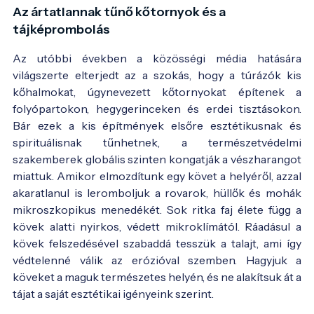
Az ártatlannak tűnő kőtornyok és a
tájképrombolás
Az utóbbi években a közösségi média hatására
világszerte elterjedt az a szokás, hogy a túrázók kis
kőhalmokat, úgynevezett kőtornyokat építenek a
folyópartokon, hegygerinceken és erdei tisztásokon.
Bár ezek a kis építmények elsőre esztétikusnak és
spirituálisnak tűnhetnek, a természetvédelmi
szakemberek globális szinten kongatják a vészharangot
miattuk. Amikor elmozdítunk egy követ a helyéről, azzal
akaratlanul is leromboljuk a rovarok, hüllők és mohák
mikroszkopikus menedékét. Sok ritka faj élete függ a
kövek alatti nyirkos, védett mikroklímától. Ráadásul a
kövek felszedésével szabaddá tesszük a talajt, ami így
védtelenné válik az erózióval szemben. Hagyjuk a
köveket a maguk természetes helyén, és ne alakítsuk át a
tájat a saját esztétikai igényeink szerint.