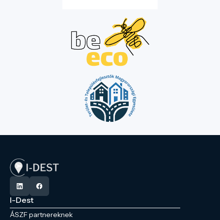
I-Dest
ÁSZF partnereknek