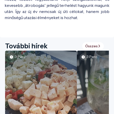
kevesebb „átrobogás” jellegű terhelést hagyunk magunk
után. Így az új év nemcsak új úti célokat, hanem jobb
minőségű utazási élményeket is hozhat.
További hírek
Összes
3 Perc
3 Perc