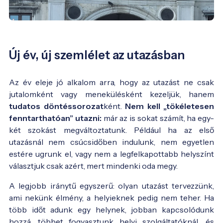
Új év, új szemlélet az utazásban
Az év eleje jó alkalom arra, hogy az utazást ne csak
jutalomként vagy menekülésként kezeljük, hanem
tudatos döntéssorozat
ként.
Nem kell „tökéletesen
fenntarthatóan” utazni:
már az is sokat számít, ha egy-
két szokást megváltoztatunk. Például ha az első
utazásnál nem csúcsidőben indulunk, nem egyetlen
estére ugrunk el, vagy nem a legfelkapottabb helyszínt
választjuk csak azért, mert mindenki oda megy.
A legjobb iránytű egyszerű: olyan utazást tervezzünk,
ami nekünk élmény, a helyieknek pedig nem teher. Ha
több időt adunk egy helynek, jobban kapcsolódunk
hozzá, többet fogyasztunk helyi szolgáltatóknál, és