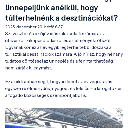
ünnepeljünk anélkül, hogy
túlterhelnénk a desztinációkat?
2025. december 29., hétfő 6:37
Szilveszter és az újév időszaka sokak számára az 
utazásról, kikapcsolódásról és az élményekről szól. 
Ugyanakkor ez az év egyik legterheltebb időszaka a 
turisztikai desztinációk számára. A jó hír az, hogy néhány 
tudatos döntéssel az ünneplés és a fenntarthatóság 
nem zárják ki egymást.

Ez a cikk abban segít, hogyan lehet az év végi utazás 
egyszerre élménydús, nyugodt és felelős – a látogatók és 
a fogadó közösségek szempontjából is.