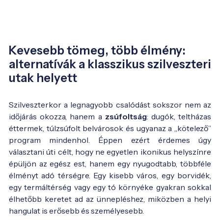
Kevesebb tömeg, több élmény:
alternatívák a klasszikus szilveszteri
utak helyett
Szilveszterkor a legnagyobb csalódást sokszor nem az
időjárás okozza, hanem a
zsúfoltság
: dugók, teltházas
éttermek, túlzsúfolt belvárosok és ugyanaz a „kötelező”
program mindenhol. Éppen ezért érdemes úgy
választani úti célt, hogy ne egyetlen ikonikus helyszínre
épüljön az egész est, hanem egy nyugodtabb, többféle
élményt adó térségre. Egy kisebb város, egy borvidék,
egy termáltérség vagy egy tó környéke gyakran sokkal
élhetőbb keretet ad az ünnepléshez, miközben a helyi
hangulat is erősebb és személyesebb.