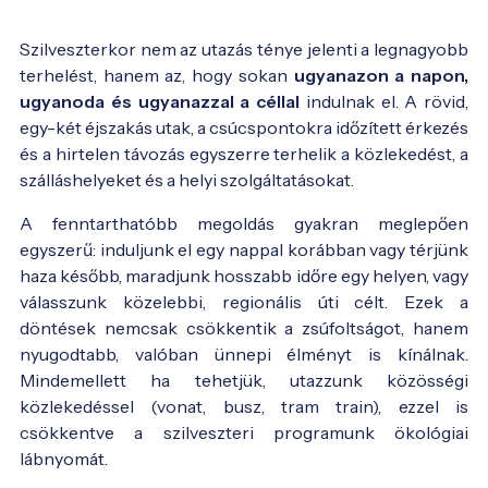
Szilveszterkor nem az utazás ténye jelenti a legnagyobb
terhelést, hanem az, hogy sokan
ugyanazon a napon,
ugyanoda és ugyanazzal a céllal
indulnak el. A rövid,
egy-két éjszakás utak, a csúcspontokra időzített érkezés
és a hirtelen távozás egyszerre terhelik a közlekedést, a
szálláshelyeket és a helyi szolgáltatásokat.
A fenntarthatóbb megoldás gyakran meglepően
egyszerű: induljunk el egy nappal korábban vagy térjünk
haza később, maradjunk hosszabb időre egy helyen, vagy
válasszunk közelebbi, regionális úti célt. Ezek a
döntések nemcsak csökkentik a zsúfoltságot, hanem
nyugodtabb, valóban ünnepi élményt is kínálnak.
Mindemellett ha tehetjük, utazzunk közösségi
közlekedéssel (vonat, busz, tram train), ezzel is
csökkentve a szilveszteri programunk ökológiai
lábnyomát.