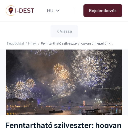
Ugrás
Bejelentkezés
a
tartalomra
Vissza
Kezdőoldal
/
Hírek
/
Fenntartható szilveszter: hogyan ünnepeljünk
anélkül, hogy túlterhelnénk a desztinációkat?
Fenntartható szilveszter: hogyan