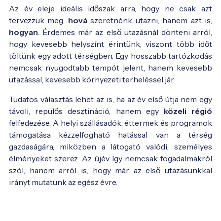
Az év eleje ideális időszak arra, hogy ne csak azt
tervezzük meg,
hová
szeretnénk utazni, hanem azt is,
hogyan
. Érdemes már az első utazásnál dönteni arról,
hogy kevesebb helyszínt érintünk, viszont több időt
töltünk egy adott térségben. Egy hosszabb tartózkodás
nemcsak nyugodtabb tempót jelent, hanem kevesebb
utazással, kevesebb környezeti terheléssel jár.
Tudatos választás lehet az is, ha az év első útja nem egy
távoli, repülős desztináció, hanem egy
közeli régió
felfedezése. A helyi szállásadók, éttermek és programok
támogatása kézzelfogható hatással van a térség
gazdaságára, miközben a látogató valódi, személyes
élményeket szerez. Az újév így nemcsak fogadalmakról
szól, hanem arról is, hogy már az első utazásunkkal
irányt mutatunk az egész évre.