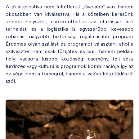
A jó alternatíva nem feltétlenül „távolabb” van, hanem
okosabban van kiválasztva. Ha a közelben keresünk
ünnepi helyszínt, csökkenthetjük az utazással járó
terhelést, és a logisztika is egyszerűbb: kevesebb
rohanás, nagyobb biztonság, rugalmasabb program.
Érdemes olyan szállást és programot választani, ahol a
szilveszter nem csak tűzijáték és buli, hanem például
helyi vacsora, kisebb közösségi esemény, téli séta,
fürdőzés vagy kulturális programok kombinációja. Így az
év vége nem a tömegről, hanem a valódi feltöltődésről
szól.