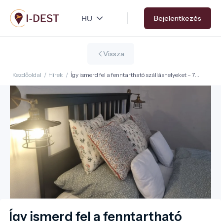
Ugrás
Bejelentkezés
a
tartalomra
Vissza
Kezdőoldal
/
Hírek
/
Így ismerd fel a fenntartható szálláshelyeket – 7
egyszerű jel, amit te is észrevehetsz foglalás előtt
Így ismerd fel a fenntartható