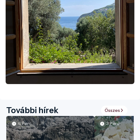
További hírek
Összes
6 Perc
3 Perc