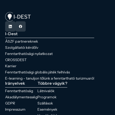
I-Dest
ÁSZF partnereknek
Szolgáltatói kérdőív
Fenntarthatósági nyilatkozat
CROSSDEST
Karrier
Fenntarthatósági globális játék felhívás
E-learning - tanuljon tőlünk a fenntartható turizmusról
Irányelvek
Többre vágyik?
Fenntarthatóság
Látnivalók
Akadálymentesség
Programok
GDPR
Szállások
Impresszum
Események