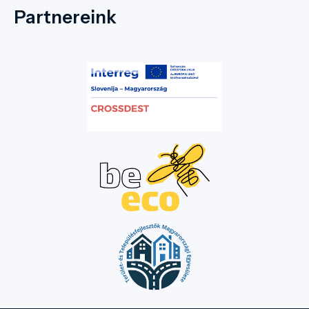
tudatosságuk növelésével érhetnek el
Partnereink
igazi áttörést. Utazóként ma már nem
passzív szemlélői vagy „eltűrendő
terhelései” vagyunk egy
desztinációnak, hanem aktív partnerei
annak megóvásában. Mindez a
turisztikai szakma számára is
egyértelmű üzenetet hordoz: nincs
egyetlen, mindenhova érvényes
csodarecept; minden régiónak a saját
helyi adottságaira és közösségére kell
szabnia a maga válaszait.