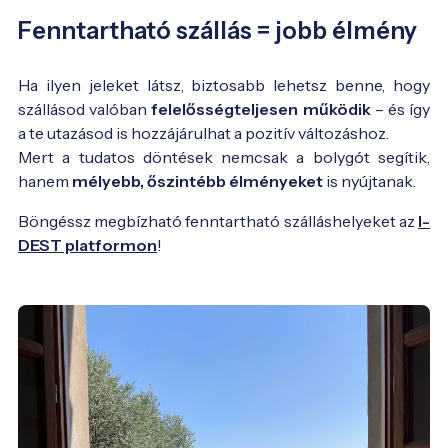
Fenntartható szállás = jobb élmény
Ha ilyen jeleket látsz, biztosabb lehetsz benne, hogy
szállásod valóban
felelősségteljesen működik
– és így
a te utazásod is hozzájárulhat a pozitív változáshoz.
Mert a tudatos döntések nemcsak a bolygót segítik,
hanem
mélyebb, őszintébb élményeket
is nyújtanak.
Böngéssz megbízható fenntartható szálláshelyeket az
I-
DEST platformon
!