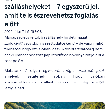
szálláshelyeket – 7 egyszerű jel,
amit te is észrevehetsz foglalás
előtt
2025. július 7., hétfő 3:08
Manapság egyre több szálláshely hirdeti magát 
„zöldként” vagy „környezettudatosként” – de vajon miből 
tudhatod, hogy ez valóban igaz? A fenntarthatóság nem 
csak újrahasznosított papírtörlőt és növényeket jelent a 
recepción.
Mutatunk 7 olyan
egyszerű, mégis árulkodó jelet
,
amelyek segítenek abban, hogy valóban
környezettudatos szállást válassz – még mielőtt
lefoglalnád.