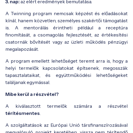
3. nap:
az elért eredmények bemutatása.
A Twinning program nemcsak képzést és előadásokat
kínál, hanem közvetlen, személyes szakértői támogatást
is. A mentorálás érintheti például a receptúra
finomítását, a csomagolás fejlesztését, az értékesítési
csatornák bővítését vagy az üzleti működés pénzügyi
megalapozását.
A program emellett lehetőséget teremt arra is, hogy a
helyi termelők kapcsolatokat építsenek, megosszák
tapasztalataikat, és együttműködési lehetőségeket
találjanak egymással.
Mibe kerül a részvétel?
A kiválasztott termelők számára a részvétel
térítésmentes
.
A szolgáltatások az Európai Unió társfinanszírozásával
megvalósuló projekt keretében, vissza nem térítendő