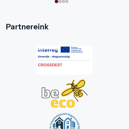
most személyre szabottan, gyakorlati
áramkimaradások a t
tippekkel és konkrét eszközökkel!
miatt, és helyi lakoso
felháborodva tüntetn
áradata ellen. Az el
Európa legsikereseb
Partnereink
Mallorcától Máltáig,
Santoriniig – elérték 
túlturizmus (overtou
szélsőséges nyári h
összefonódása olyan 
amire felelős utazó
csukhatjuk be a sze