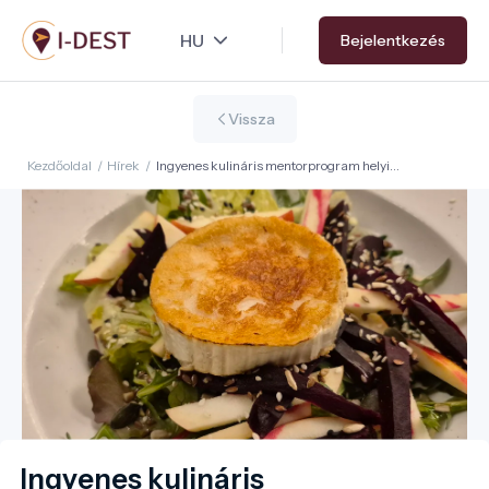
Ugrás
Bejelentkezés
a
tartalomra
Vissza
Kezdőoldal
/
Hírek
/
Ingyenes kulináris mentorprogram helyi
termelőknek
Ingyenes kulináris