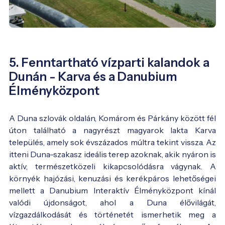
5. Fenntartható vízparti kalandok a
Dunán - Karva és a Danubium
Élményközpont
A Duna szlovák oldalán, Komárom és Párkány között fél
úton található a nagyrészt magyarok lakta Karva
település, amely sok évszázados múltra tekint vissza. Az
itteni Duna-szakasz ideális terep azoknak, akik nyáron is
aktív, természetközeli kikapcsolódásra vágynak. A
környék hajózási, kenuzási és kerékpáros lehetőségei
mellett a Danubium Interaktív Élményközpont kínál
valódi újdonságot, ahol a Duna élővilágát,
vízgazdálkodását és történetét ismerhetik meg a