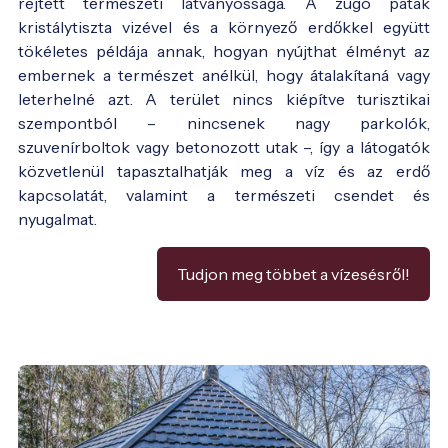
rejtett természeti látványossága. A zúgó patak
kristálytiszta vizével és a környező erdőkkel együtt
tökéletes példája annak, hogyan nyújthat élményt az
embernek a természet anélkül, hogy átalakítaná vagy
leterhelné azt. A terület nincs kiépítve turisztikai
szempontból – nincsenek nagy parkolók,
szuvenírboltok vagy betonozott utak –, így a látogatók
közvetlenül tapasztalhatják meg a víz és az erdő
kapcsolatát, valamint a természeti csendet és
nyugalmat.
Tudjon meg többet a vízesésről!