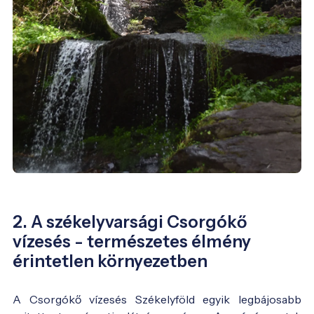
2. A székelyvarsági Csorgókő
vízesés - természetes élmény
érintetlen környezetben
A Csorgókő vízesés Székelyföld egyik legbájosabb