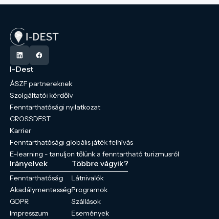
I-Dest
ÁSZF partnereknek
Szolgáltatói kérdőív
Fenntarthatósági nyilatkozat
CROSSDEST
Karrier
Fenntarthatósági globális játék felhívás
E-learning - tanuljon tőlünk a fenntartható turizmusról
Irányelvek
Többre vágyik?
Fenntarthatóság
Látnivalók
Akadálymentesség
Programok
GDPR
Szállások
Impresszum
Események