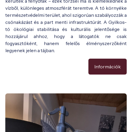
kerültek a fenyőfák – ezek törzsei ma is kiemelkednek a
vízből, különleges atmoszférát teremtve. A tó környéke
természetvédelmi terület, ahol szigorúan szabályozzák a
csónakázást és a part menti infrastruktúrát. A Gyilkos-
tó ökológiai stabilitása és kulturális jelentősége is
hozzájárul ahhoz, hogy a látogatók ne csak
fogyasztóként, hanem felelős élményszerzőként
legyenek jelen a tájban.
Információk