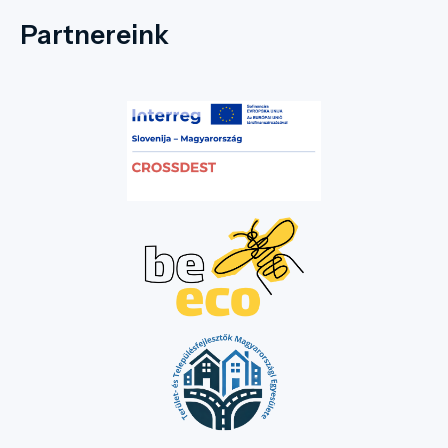
ösztönzésével és fenntarthatósági
tudatosságuk növelésével érhetnek el
Partnereink
igazi áttörést. Utazóként ma már nem
passzív szemlélői vagy „eltűrendő
terhelései” vagyunk egy
desztinációnak, hanem aktív partnerei
annak megóvásában. Mindez a
turisztikai szakma számára is
egyértelmű üzenetet hordoz: nincs
egyetlen, mindenhova érvényes
csodarecept; minden régiónak a saját
helyi adottságaira és közösségére kell
szabnia a maga válaszait.