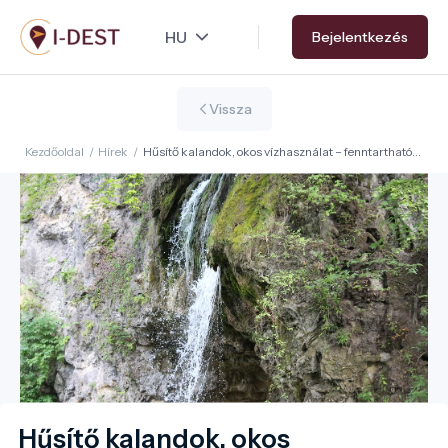
Ugrás
Bejelentkezés
a
tartalomra
Vissza
Kezdőoldal
/
Hírek
/
Hűsítő kalandok, okos vízhasználat – fenntartható
vizes élménytippek a Kárpát-medencéből
Hűsítő kalandok, okos