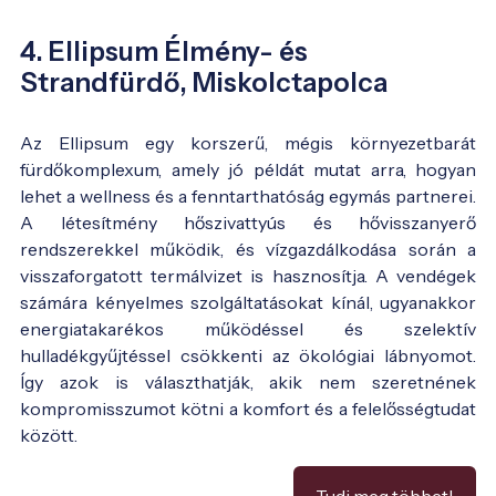
4. Ellipsum Élmény- és
Strandfürdő, Miskolctapolca
Az Ellipsum egy korszerű, mégis környezetbarát
fürdőkomplexum, amely jó példát mutat arra, hogyan
lehet a wellness és a fenntarthatóság egymás partnerei.
A létesítmény hőszivattyús és hővisszanyerő
rendszerekkel működik, és vízgazdálkodása során a
visszaforgatott termálvizet is hasznosítja. A vendégek
számára kényelmes szolgáltatásokat kínál, ugyanakkor
energiatakarékos működéssel és szelektív
hulladékgyűjtéssel csökkenti az ökológiai lábnyomot.
Így azok is választhatják, akik nem szeretnének
kompromisszumot kötni a komfort és a felelősségtudat
között.
Tudj meg többet!