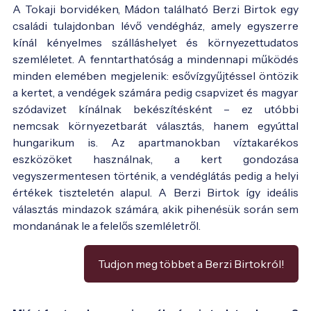
A Tokaji borvidéken, Mádon található Berzi Birtok egy
családi tulajdonban lévő vendégház, amely egyszerre
kínál kényelmes szálláshelyet és környezettudatos
szemléletet. A fenntarthatóság a mindennapi működés
minden elemében megjelenik: esővízgyűjtéssel öntözik
a kertet, a vendégek számára pedig csapvizet és magyar
szódavizet kínálnak bekészítésként – ez utóbbi
nemcsak környezetbarát választás, hanem egyúttal
hungarikum is. Az apartmanokban víztakarékos
eszközöket használnak, a kert gondozása
vegyszermentesen történik, a vendéglátás pedig a helyi
értékek tiszteletén alapul. A Berzi Birtok így ideális
választás mindazok számára, akik pihenésük során sem
mondanának le a felelős szemléletről.
Tudjon meg többet a Berzi Birtokról!