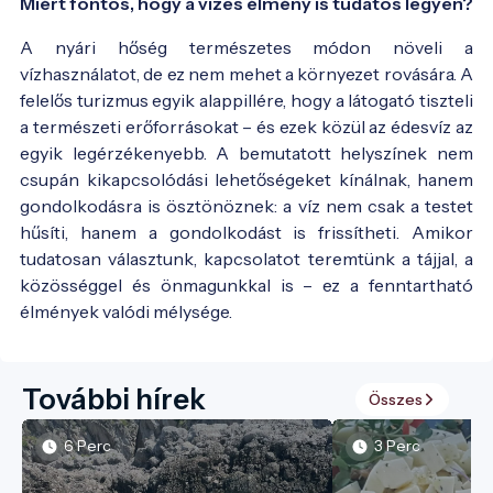
Miért fontos, hogy a vizes élmény is tudatos legyen?
A nyári hőség természetes módon növeli a
vízhasználatot, de ez nem mehet a környezet rovására. A
felelős turizmus egyik alappillére, hogy a látogató tiszteli
a természeti erőforrásokat – és ezek közül az édesvíz az
egyik legérzékenyebb. A bemutatott helyszínek nem
csupán kikapcsolódási lehetőségeket kínálnak, hanem
gondolkodásra is ösztönöznek: a víz nem csak a testet
hűsíti, hanem a gondolkodást is frissítheti. Amikor
tudatosan választunk, kapcsolatot teremtünk a tájjal, a
közösséggel és önmagunkkal is – ez a fenntartható
élmények valódi mélysége.
További hírek
Összes
6 Perc
3 Perc