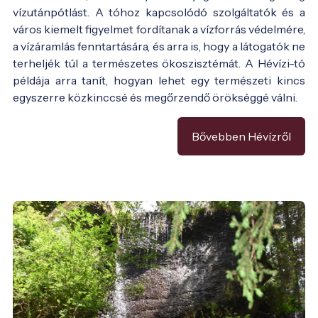
vízutánpótlást. A tóhoz kapcsolódó szolgáltatók és a
város kiemelt figyelmet fordítanak a vízforrás védelmére,
a vízáramlás fenntartására, és arra is, hogy a látogatók ne
terheljék túl a természetes ökoszisztémát. A Hévízi-tó
példája arra tanít, hogyan lehet egy természeti kincs
egyszerre közkinccsé és megőrzendő örökséggé válni.
Bővebben Hévízről