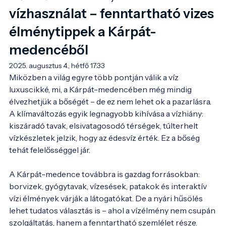
vízhasználat – fenntartható vizes
élménytippek a Kárpát-
medencéből
2025. augusztus 4., hétfő 17:33
Miközben a világ egyre több pontján válik a víz 
luxuscikké, mi, a Kárpát-medencében még mindig 
élvezhetjük a bőségét – de ez nem lehet ok a pazarlásra. 
A klímaváltozás egyik legnagyobb kihívása a vízhiány: 
kiszáradó tavak, elsivatagosodó térségek, túlterhelt 
vízkészletek jelzik, hogy az édesvíz érték. Ez a bőség 
tehát felelősséggel jár.

A Kárpát-medence továbbra is gazdag forrásokban: 
borvizek, gyógytavak, vízesések, patakok és interaktív 
vízi élmények várják a látogatókat. De a nyári hűsölés 
lehet tudatos választás is – ahol a vízélmény nem csupán 
szolgáltatás, hanem a fenntartható szemlélet része. 