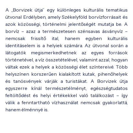
A „Borvizek útja” egy különleges kulturális tematikus
útvonal Erdélyben, amely Székelyföld borvízforrásait és
azok közösségi, történelmi jelentőségét mutatja be. A
borvíz – azaz a természetesen szénsavas ásványvíz –
nemcsak frissítő ital, hanem egyben kulturális
identitáselem is a helyiek számára. Az útvonal során a
látogatók megismerkedhetnek az egyes források
történetével, a víz összetételével, valamint azzal, hogyan
váltak ezek a helyek a közösségi élet színtereivé. Több
helyszínen korszerűen kialakított kutak, pihenőhelyek
és tanösvények várják a turistákat. A Borvizek útja
egyszerre kínál természetélményt, egészségtudatos
feltöltődést és helyi értékekkel való találkozást – így
válik a fenntartható vízhasználat nemcsak gyakorlattá,
hanem élménnyé is.