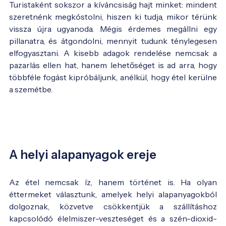
Turistaként sokszor a kíváncsiság hajt minket: mindent
szeretnénk megkóstolni, hiszen ki tudja, mikor térünk
vissza újra ugyanoda. Mégis érdemes megállni egy
pillanatra, és átgondolni, mennyit tudunk ténylegesen
elfogyasztani. A kisebb adagok rendelése nemcsak a
pazarlás ellen hat, hanem lehetőséget is ad arra, hogy
többféle fogást kipróbáljunk, anélkül, hogy étel kerülne
a szemétbe.
A helyi alapanyagok ereje
Az étel nemcsak íz, hanem történet is. Ha olyan
éttermeket választunk, amelyek helyi alapanyagokból
dolgoznak, közvetve csökkentjük a szállításhoz
kapcsolódó élelmiszer-veszteséget és a szén-dioxid-