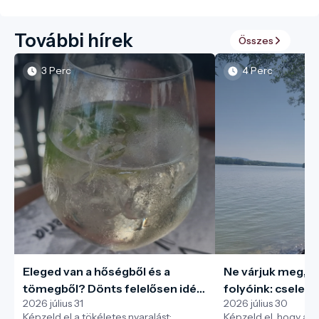
További hírek
Összes
3 Perc
4 Perc
Eleged van a hőségből és a
Ne várjuk meg, m
tömegből? Dönts felelősen idén
folyóink: cseleke
2026 július 31
2026 július 30
nyáron, és védd meg a helyi
Túlfogyasztás Na
Képzeld el a tökéletes nyaralást:
Képzeld el, hogy a b