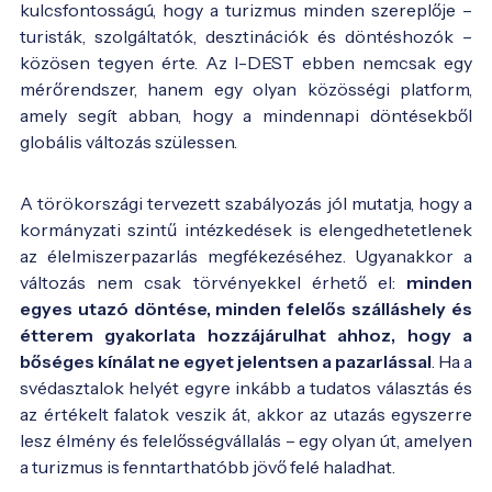
kulcsfontosságú, hogy a turizmus minden szereplője –
turisták, szolgáltatók, desztinációk és döntéshozók –
közösen tegyen érte. Az I-DEST ebben nemcsak egy
mérőrendszer, hanem egy olyan közösségi platform,
amely segít abban, hogy a mindennapi döntésekből
globális változás szülessen.
A törökországi tervezett szabályozás jól mutatja, hogy a
kormányzati szintű intézkedések is elengedhetetlenek
az élelmiszerpazarlás megfékezéséhez. Ugyanakkor a
változás nem csak törvényekkel érhető el:
minden
egyes utazó döntése, minden felelős szálláshely és
étterem gyakorlata hozzájárulhat ahhoz, hogy a
bőséges kínálat ne egyet jelentsen a pazarlással
. Ha a
svédasztalok helyét egyre inkább a tudatos választás és
az értékelt falatok veszik át, akkor az utazás egyszerre
lesz élmény és felelősségvállalás – egy olyan út, amelyen
a turizmus is fenntarthatóbb jövő felé haladhat.