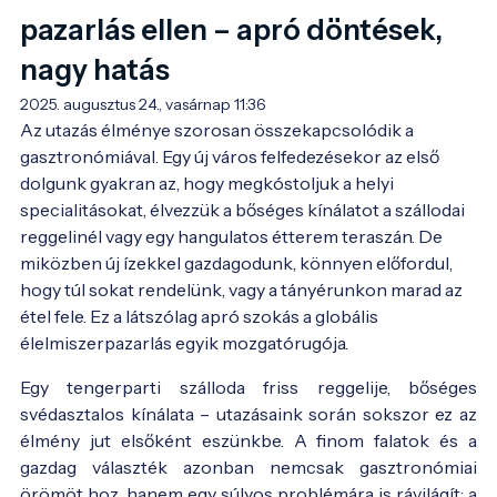
pazarlás ellen – apró döntések,
nagy hatás
2025. augusztus 24., vasárnap 11:36
Az utazás élménye szorosan összekapcsolódik a 
gasztronómiával. Egy új város felfedezésekor az első 
dolgunk gyakran az, hogy megkóstoljuk a helyi 
specialitásokat, élvezzük a bőséges kínálatot a szállodai 
reggelinél vagy egy hangulatos étterem teraszán. De 
miközben új ízekkel gazdagodunk, könnyen előfordul, 
hogy túl sokat rendelünk, vagy a tányérunkon marad az 
étel fele. Ez a látszólag apró szokás a globális 
élelmiszerpazarlás egyik mozgatórugója.
Egy tengerparti szálloda friss reggelije, bőséges
svédasztalos kínálata – utazásaink során sokszor ez az
élmény jut elsőként eszünkbe. A finom falatok és a
gazdag választék azonban nemcsak gasztronómiai
örömöt hoz, hanem egy súlyos problémára is rávilágít: a