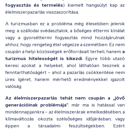
fogyasztás és termelés
) kiemelt hangsúlyt kap az
élelmiszerpazarlás visszaszorítása.
A turizmusban ez a probléma még élesebben jelenik
meg: a szállodai svédasztalok, a bőséges éttermi kínálat
vagy a gyorséttermi fogyasztás mind hozzájárulnak
ahhoz, hogy rengeteg étel végezze a szemétben. Ez nem
csupán a helyi közösségek erőforrásait terheli, hanem
a
turizmus hitelességét is kikezdi
. Egyre több utazó
keresi azokat a helyeket, ahol láthatóan tesznek a
fenntarthatóságért – ahol a pazarlás csökkentése nem
üres ígéret, hanem mérhető eredményekkel igazolt
valóság.
Az élelmiszerpazarlás tehát nem csupán a „jövő
generációinak problémája”
: már ma is hatással van
mindennapjainkra – az élelmiszerárak emelkedésében, a
klímaváltozás okozta szélsőséges időjárásban, vagy
éppen a társadalmi feszültségekben. Ezért