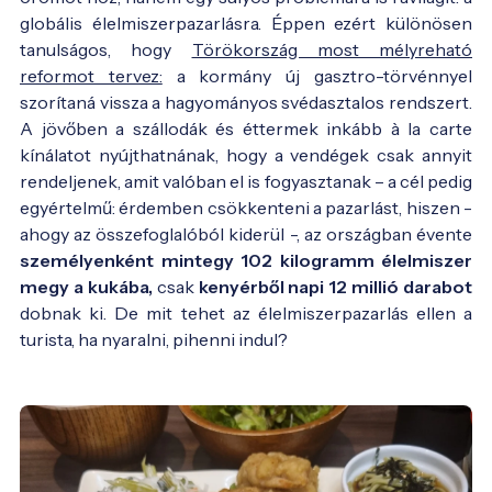
globális élelmiszerpazarlásra. Éppen ezért különösen
tanulságos, hogy
Törökország most mélyreható
reformot tervez:
a kormány új gasztro-törvénnyel
szorítaná vissza a hagyományos svédasztalos rendszert.
A jövőben a szállodák és éttermek inkább à la carte
kínálatot nyújthatnának, hogy a vendégek csak annyit
rendeljenek, amit valóban el is fogyasztanak – a cél pedig
egyértelmű: érdemben csökkenteni a pazarlást, hiszen -
ahogy az összefoglalóból kiderül -, az országban évente
személyenként mintegy 102 kilogramm élelmiszer
megy a kukába,
csak
kenyérből napi 12 millió darabot
dobnak ki. De mit tehet az élelmiszerpazarlás ellen a
turista, ha nyaralni, pihenni indul?