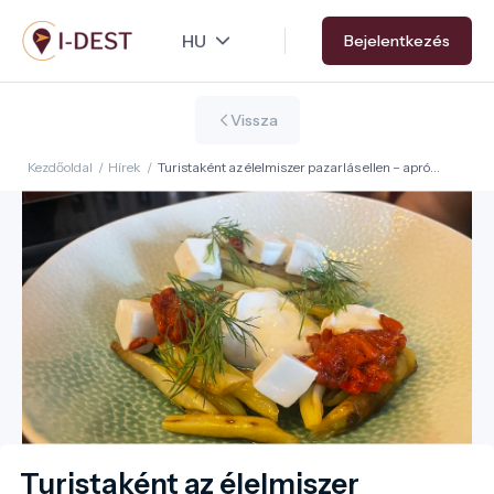
Ugrás
Bejelentkezés
a
tartalomra
Vissza
Kezdőoldal
/
Hírek
/
Turistaként az élelmiszer pazarlás ellen – apró
döntések, nagy hatás
Turistaként az élelmiszer