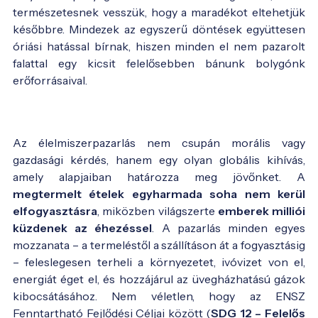
természetesnek vesszük, hogy a maradékot eltehetjük
későbbre. Mindezek az egyszerű döntések együttesen
óriási hatással bírnak, hiszen minden el nem pazarolt
falattal egy kicsit felelősebben bánunk bolygónk
erőforrásaival.
Az élelmiszerpazarlás nem csupán morális vagy
gazdasági kérdés, hanem egy olyan globális kihívás,
amely alapjaiban határozza meg jövőnket. A
megtermelt ételek egyharmada soha nem kerül
elfogyasztásra
, miközben világszerte
emberek milliói
küzdenek az éhezéssel
. A pazarlás minden egyes
mozzanata – a termeléstől a szállításon át a fogyasztásig
– feleslegesen terheli a környezetet, ivóvizet von el,
energiát éget el, és hozzájárul az üvegházhatású gázok
kibocsátásához. Nem véletlen, hogy az ENSZ
Fenntartható Fejlődési Céljai között (
SDG 12 – Felelős