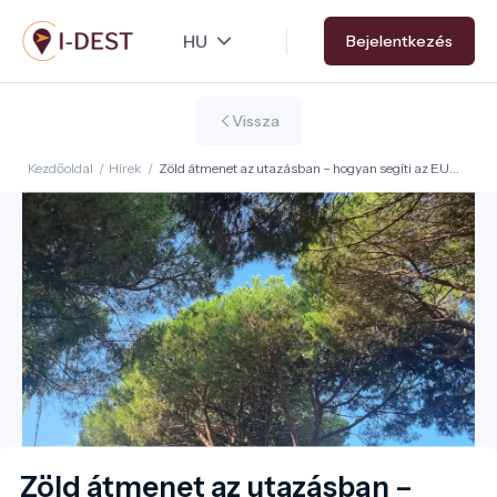
Ugrás
Bejelentkezés
a
tartalomra
Vissza
Kezdőoldal
/
Hírek
/
Zöld átmenet az utazásban – hogyan segíti az EU
Green Transition programja a turistákat?
Zöld átmenet az utazásban –