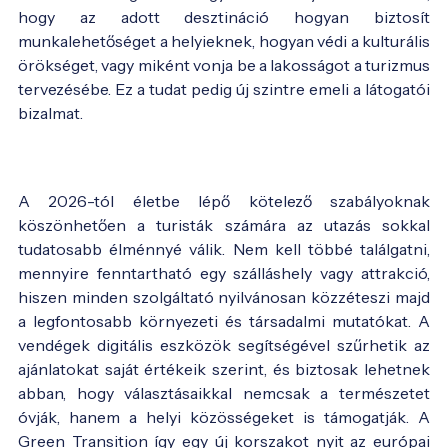
hogy az adott desztináció hogyan biztosít
munkalehetőséget a helyieknek, hogyan védi a kulturális
örökséget, vagy miként vonja be a lakosságot a turizmus
tervezésébe. Ez a tudat pedig új szintre emeli a látogatói
bizalmat.
A 2026-tól életbe lépő kötelező szabályoknak
köszönhetően a turisták számára az utazás sokkal
tudatosabb élménnyé válik. Nem kell többé találgatni,
mennyire fenntartható egy szálláshely vagy attrakció,
hiszen minden szolgáltató nyilvánosan közzéteszi majd
a legfontosabb környezeti és társadalmi mutatókat. A
vendégek digitális eszközök segítségével szűrhetik az
ajánlatokat saját értékeik szerint, és biztosak lehetnek
abban, hogy választásaikkal nemcsak a természetet
óvják, hanem a helyi közösségeket is támogatják. A
Green Transition így egy új korszakot nyit az európai