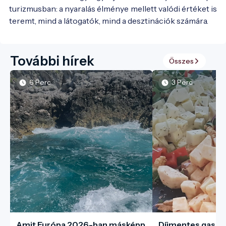
turizmusban: a nyaralás élménye mellett valódi értéket is
teremt, mind a látogatók, mind a desztinációk számára.
További hírek
Összes
6 Perc
3 Perc
Amit Európa 2026-ban másképp
Díjmentes gaszt