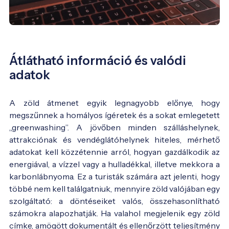
Átlátható információ és valódi
adatok
A zöld átmenet egyik legnagyobb előnye, hogy
megszűnnek a homályos ígéretek és a sokat emlegetett
„greenwashing”. A jövőben minden szálláshelynek,
attrakciónak és vendéglátóhelynek hiteles, mérhető
adatokat kell közzétennie arról, hogyan gazdálkodik az
energiával, a vízzel vagy a hulladékkal, illetve mekkora a
karbonlábnyoma. Ez a turisták számára azt jelenti, hogy
többé nem kell találgatniuk, mennyire zöld valójában egy
szolgáltató: a döntéseiket valós, összehasonlítható
számokra alapozhatják. Ha valahol megjelenik egy zöld
címke, amögött dokumentált és ellenőrzött teljesítmény