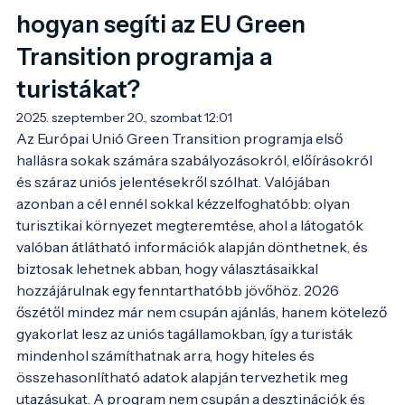
hogyan segíti az EU Green
Transition programja a
turistákat?
2025. szeptember 20., szombat 12:01
Az Európai Unió Green Transition programja első 
hallásra sokak számára szabályozásokról, előírásokról 
és száraz uniós jelentésekről szólhat. Valójában 
azonban a cél ennél sokkal kézzelfoghatóbb: olyan 
turisztikai környezet megteremtése, ahol a látogatók 
valóban átlátható információk alapján dönthetnek, és 
biztosak lehetnek abban, hogy választásaikkal 
hozzájárulnak egy fenntarthatóbb jövőhöz. 2026 
őszétől mindez már nem csupán ajánlás, hanem kötelező 
gyakorlat lesz az uniós tagállamokban, így a turisták 
mindenhol számíthatnak arra, hogy hiteles és 
összehasonlítható adatok alapján tervezhetik meg 
utazásukat. A program nem csupán a desztinációk és 