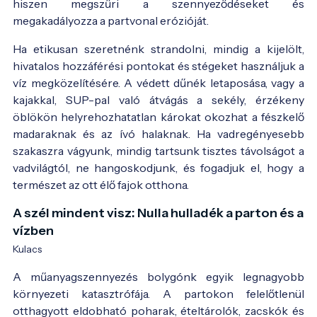
hiszen megszűri a szennyeződéseket és
megakadályozza a partvonal erózióját.
Ha etikusan szeretnénk strandolni, mindig a kijelölt,
hivatalos hozzáférési pontokat és stégeket használjuk a
víz megközelítésére. A védett dűnék letaposása, vagy a
kajakkal, SUP-pal való átvágás a sekély, érzékeny
öblökön helyrehozhatatlan károkat okozhat a fészkelő
madaraknak és az ívó halaknak. Ha vadregényesebb
szakaszra vágyunk, mindig tartsunk tisztes távolságot a
vadvilágtól, ne hangoskodjunk, és fogadjuk el, hogy a
természet az ott élő fajok otthona.
A szél mindent visz: Nulla hulladék a parton és a
vízben
Kulacs
A műanyagszennyezés bolygónk egyik legnagyobb
környezeti katasztrófája. A partokon felelőtlenül
otthagyott eldobható poharak, ételtárolók, zacskók és