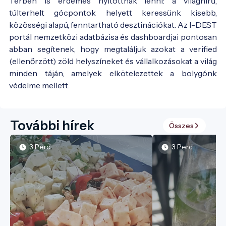
Térben is érdemes nyitottnak lenni: a világhírű,
túlterhelt gócpontok helyett keressünk kisebb,
közösségi alapú, fenntartható desztinációkat. Az I-DEST
portál nemzetközi adatbázisa és dashboardjai pontosan
abban segítenek, hogy megtaláljuk azokat a verified
(ellenőrzött) zöld helyszíneket és vállalkozásokat a világ
minden táján, amelyek elkötelezettek a bolygónk
védelme mellett.
További hírek
Összes
3 Perc
3 Perc