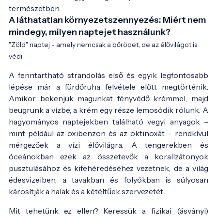
természetben.
A láthatatlan környezetszennyezés: Miért nem
mindegy, milyen naptejet használunk?
"Zöld" naptej - amely nemcsak a bőrödet, de az élővilágot is
védi
A fenntartható strandolás első és egyik legfontosabb
lépése már a fürdőruha felvétele előtt megtörténik.
Amikor bekenjük magunkat fényvédő krémmel, majd
beugrunk a vízbe, a krém egy része lemosódik rólunk. A
hagyományos naptejekben található vegyi anyagok –
mint például az oxibenzon és az oktinoxát – rendkívül
mérgezőek a vízi élővilágra. A tengerekben és
óceánokban ezek az összetevők a korallzátonyok
pusztulásához és kifehéredéséhez vezetnek, de a világ
édesvizeiben, a tavakban és folyókban is súlyosan
károsítják a halak és a kétéltűek szervezetét.
Mit tehetünk ez ellen? Keressük a fizikai (ásványi)