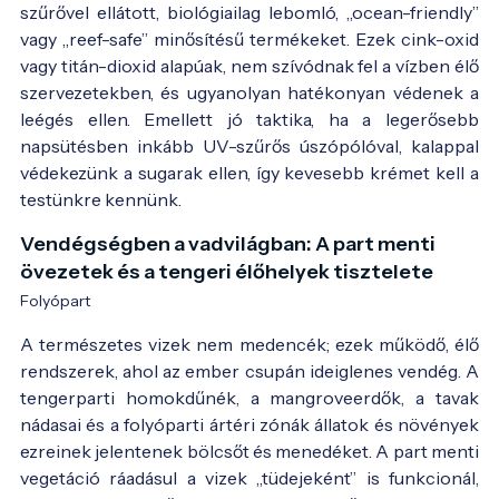
szűrővel ellátott, biológiailag lebomló, „ocean-friendly”
vagy „reef-safe” minősítésű termékeket. Ezek cink-oxid
vagy titán-dioxid alapúak, nem szívódnak fel a vízben élő
szervezetekben, és ugyanolyan hatékonyan védenek a
leégés ellen. Emellett jó taktika, ha a legerősebb
napsütésben inkább UV-szűrős úszópólóval, kalappal
védekezünk a sugarak ellen, így kevesebb krémet kell a
testünkre kennünk.
Vendégségben a vadvilágban: A part menti
övezetek és a tengeri élőhelyek tisztelete
Folyópart
A természetes vizek nem medencék; ezek működő, élő
rendszerek, ahol az ember csupán ideiglenes vendég. A
tengerparti homokdűnék, a mangroveerdők, a tavak
nádasai és a folyóparti ártéri zónák állatok és növények
ezreinek jelentenek bölcsőt és menedéket. A part menti
vegetáció ráadásul a vizek „tüdejeként” is funkcionál,