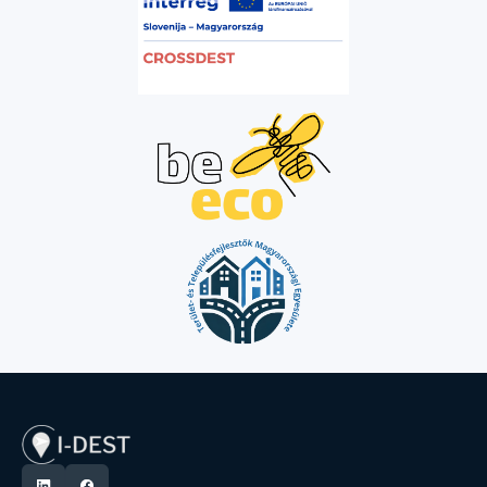
összefonódása olyan 
amire felelős utazó
csukhatjuk be a sze