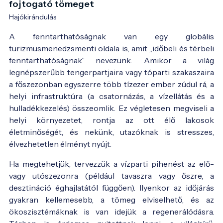
fojtogató tömeget
Hajókirándulás
A fenntarthatóságnak van egy globális
turizmusmenedzsmenti oldala is, amit „időbeli és térbeli
fenntarthatóságnak” nevezünk. Amikor a világ
legnépszerűbb tengerpartjaira vagy tóparti szakaszaira
a főszezonban egyszerre több tízezer ember zúdul rá, a
helyi infrastruktúra (a csatornázás, a vízellátás és a
hulladékkezelés) összeomlik. Ez végletesen megviseli a
helyi környezetet, rontja az ott élő lakosok
életminőségét, és nekünk, utazóknak is stresszes,
élvezhetetlen élményt nyújt.
Ha megtehetjük, tervezzük a vízparti pihenést az elő-
vagy utószezonra (például tavaszra vagy őszre, a
desztináció éghajlatától függően). Ilyenkor az időjárás
gyakran kellemesebb, a tömeg elviselhető, és az
ökoszisztémáknak is van idejük a regenerálódásra.