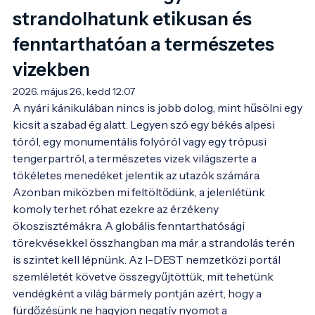
strandolhatunk etikusan és
fenntarthatóan a természetes
vizekben
2026. május 26., kedd 12:07
A nyári kánikulában nincs is jobb dolog, mint hűsölni egy 
kicsit a szabad ég alatt. Legyen szó egy békés alpesi 
tóról, egy monumentális folyóról vagy egy trópusi 
tengerpartról, a természetes vizek világszerte a 
tökéletes menedéket jelentik az utazók számára. 
Azonban miközben mi feltöltődünk, a jelenlétünk 
komoly terhet róhat ezekre az érzékeny 
ökoszisztémákra. A globális fenntarthatósági 
törekvésekkel összhangban ma már a strandolás terén 
is szintet kell lépnünk. Az I-DEST nemzetközi portál 
szemléletét követve összegyűjtöttük, mit tehetünk 
vendégként a világ bármely pontján azért, hogy a 
fürdőzésünk ne hagyjon negatív nyomot a 