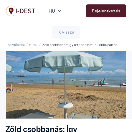
Ugrás
Bejelentkezés
a
tartalomra
Vissza
Kezdőoldal
/
Hírek
/
Zöld csobbanás: Így strandolhatunk etikusan és
fenntarthatóan a természetes vizekben
Zöld csobbanás: Így