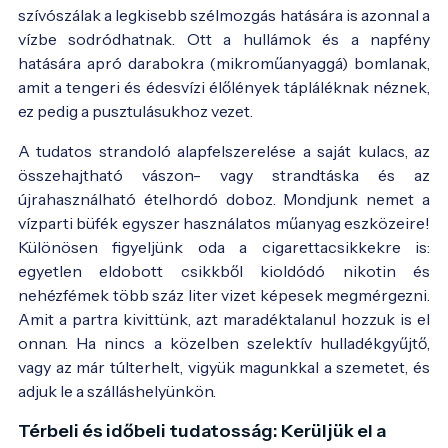
szívószálak a legkisebb szélmozgás hatására is azonnal a
vízbe sodródhatnak. Ott a hullámok és a napfény
hatására apró darabokra (mikroműanyaggá) bomlanak,
amit a tengeri és édesvízi élőlények tápláléknak néznek,
ez pedig a pusztulásukhoz vezet.
A tudatos strandoló alapfelszerelése a saját kulacs, az
összehajtható vászon- vagy strandtáska és az
újrahasználható ételhordó doboz. Mondjunk nemet a
vízparti büfék egyszer használatos műanyag eszközeire!
Különösen figyeljünk oda a cigarettacsikkekre is:
egyetlen eldobott csikkből kioldódó nikotin és
nehézfémek több száz liter vizet képesek megmérgezni.
Amit a partra kivittünk, azt maradéktalanul hozzuk is el
onnan. Ha nincs a közelben szelektív hulladékgyűjtő,
vagy az már túlterhelt, vigyük magunkkal a szemetet, és
adjuk le a szálláshelyünkön.
Térbeli és időbeli tudatosság: Kerüljük el a